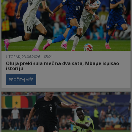
UTORAK, 23.06.2026 | 05:21
Oluja prekinula meč na dva sata, Mbape ispisao
istoriju
PROČITAJ VIŠE