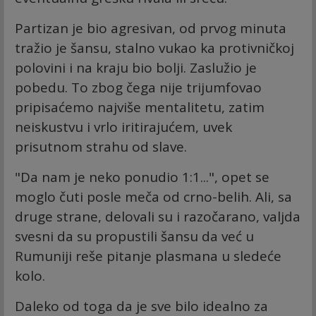
Partizan je bio agresivan, od prvog minuta
tražio je šansu, stalno vukao ka protivničkoj
polovini i na kraju bio bolji. Zaslužio je
pobedu. To zbog čega nije trijumfovao
pripisaćemo najviše mentalitetu, zatim
neiskustvu i vrlo iritirajućem, uvek
prisutnom strahu od slave.
"Da nam je neko ponudio 1:1...", opet se
moglo čuti posle meča od crno-belih. Ali, sa
druge strane, delovali su i razočarano, valjda
svesni da su propustili šansu da već u
Rumuniji reše pitanje plasmana u sledeće
kolo.
Daleko od toga da je sve bilo idealno za