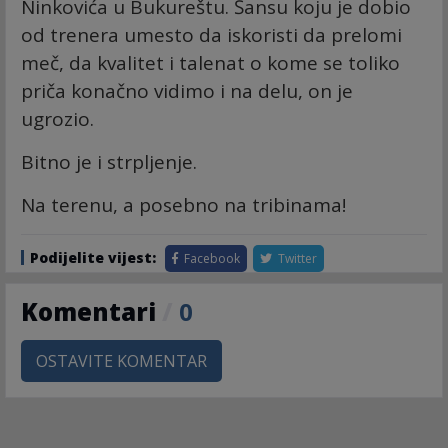
Ninkovića u Bukureštu. Šansu koju je dobio
od trenera umesto da iskoristi da prelomi
meč, da kvalitet i talenat o kome se toliko
priča konačno vidimo i na delu, on je
ugrozio.
Bitno je i strpljenje.
Na terenu, a posebno na tribinama!
Podijelite vijest:
Facebook
Twitter
Komentari
/
0
OSTAVITE KOMENTAR