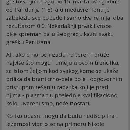
gostovanjima izgubio 15. marta ove godine
od Pandurija (1:3), a u međuvremenu je
zabeležio sve pobede i samo dva remija, oba
rezultatom 0:0. Nekadašnji prvak Evrope
biće spreman da u Beogradu kazni svaku
grešku Partizana.
Ali, ako crno-beli izađu na teren i pruže
najviše što mogu i umeju u ovom trenutku,
sa istom željom kod svakog kome se ukaže
prilika da brani crno-bele boje i odgovornim
pristupom rešenju zadatka koji je pred
njima - plasman u poslednje kvalifikaciono
kolo, uvereni smo, neće izostati.
Koliko opasni mogu da budu nedisciplina i
ležernost videlo se na primeru Nikole