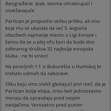
Beograđane. Ipak, veoma ohrabrujući i
osvežavajuće.
Partizan je propustio veliku priliku, ali onu
koja mu se ukazala da već 5. avgusta
obezbedi najmanje mesto u Ligi Evrope i
šansu da se u plej-ofu bori da bude deo
odbranog društva 32 najbolja evropska
kluba - ne bi smeo!
Na povoljnih 1:1 iz Bukurešta u Humskoj bi
trebalo odmah da zaborave.
Sliku koju smo stekli gledajući prvi meč, da je
Partizan bolja ekipa, crno-beli jednostavno
moraju da opravdaju pred svojim
navijačima. Verovatno pred punim