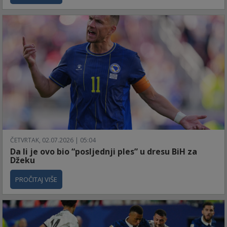
ČETVRTAK, 02.07.2026 | 05:04
Da li je ovo bio “posljednji ples” u dresu BiH za
Džeku
PROČITAJ VIŠE