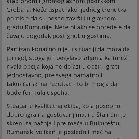
stadionom i gromoglasnom podrškom
Grobara. Neće uspeti ako ijednog trenutka
pomisle da su posao završili u glavnom
gradu Rumunije. Neće ni ako se opredele da
čuvaju pogodak postignut u gostima.
Partizan konačno nije u situaciji da mora da
juri gol, stoga je i bezglavo srljanja ka mreži
rivala opcija koja ne dolazi u obzir. Igrati
jednostavno, pre svega pamatno i
takmičarski na rezultat - to bi mogla da
bude formula uspeha.
Steaua je kvalitetna ekipa, koja posebno
dobro igra na gostovanjima, na šta nam je
skrenuta pažnja i pre meča u Bukureštu.
Rumunski velikan je poslednji meč na