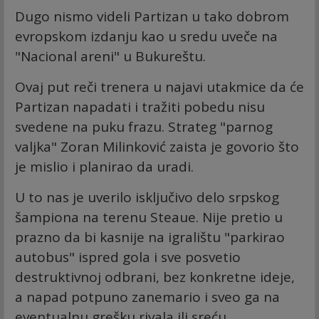
Dugo nismo videli Partizan u tako dobrom
evropskom izdanju kao u sredu uveče na
"Nacional areni" u Bukureštu.
Ovaj put reči trenera u najavi utakmice da će
Partizan napadati i tražiti pobedu nisu
svedene na puku frazu. Strateg "parnog
valjka" Zoran Milinković zaista je govorio što
je mislio i planirao da uradi.
U to nas je uverilo isključivo delo srpskog
šampiona na terenu Steaue. Nije pretio u
prazno da bi kasnije na igralištu "parkirao
autobus" ispred gola i sve posvetio
destruktivnoj odbrani, bez konkretne ideje,
a napad potpuno zanemario i sveo ga na
eventualnu grešku rivala ili sreću.