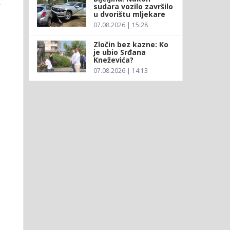
,
sudara vozilo završilo
u dvorištu mljekare
07.08.2026 | 15:28
Zločin bez kazne: Ko
je ubio Srđana
Kneževića?
07.08.2026 | 14:13