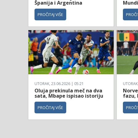
Španija i Argentina
Mundi
PROČITAJ VIŠE
PROČIT
UTORAK, 23.06.2026 | 05:21
UTORAK, 
Oluja prekinula meč na dva
Norve
sata, Mbape ispisao istoriju
fazu, 
PROČITAJ VIŠE
PROČIT