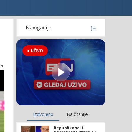
Navigacija
● UŽIVO
:20
Izdvojeno
Najčitanije
Republikanci i