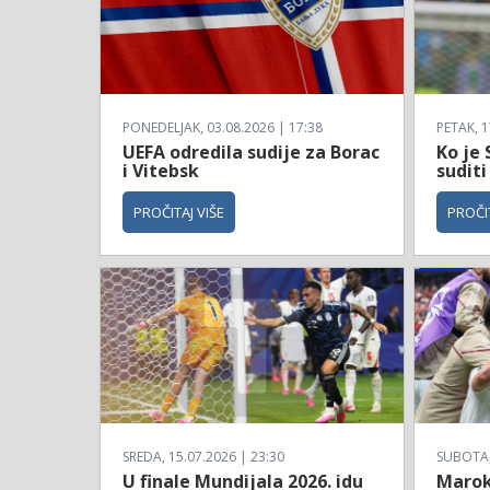
PONEDELJAK, 03.08.2026 | 17:38
PETAK, 1
UEFA odredila sudije za Borac
Ko je 
i Vitebsk
suditi
PROČITAJ VIŠE
PROČIT
SREDA, 15.07.2026 | 23:30
SUBOTA, 
U finale Mundijala 2026. idu
Maroko