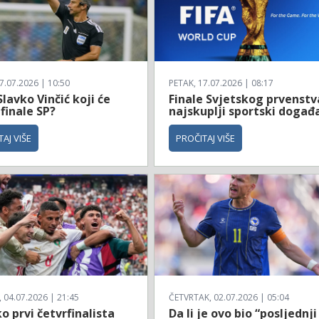
7.07.2026 | 10:50
PETAK, 17.07.2026 | 08:17
Slavko Vinčić koji će
Finale Svjetskog prvenstv
 finale SP?
najskuplji sportski događ
AJ VIŠE
PROČITAJ VIŠE
04.07.2026 | 21:45
ČETVRTAK, 02.07.2026 | 05:04
 prvi četvrfinalista
Da li je ovo bio “posljednji