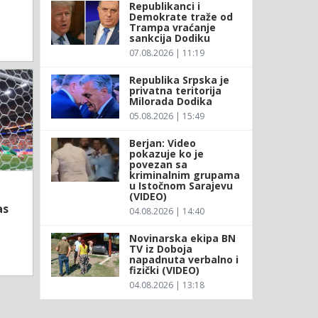
Republikanci i
Demokrate traže od
Trampa vraćanje
sankcija Dodiku
07.08.2026 | 11:19
Republika Srpska je
privatna teritorija
Milorada Dodika
05.08.2026 | 15:49
Berjan: Video
pokazuje ko je
povezan sa
kriminalnim grupama
u Istočnom Sarajevu
(VIDEO)
as
04.08.2026 | 14:40
Novinarska ekipa BN
TV iz Doboja
napadnuta verbalno i
fizički (VIDEO)
04.08.2026 | 13:18