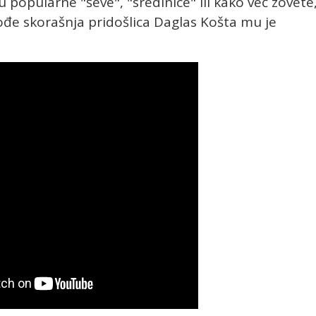
u popularne "ševe", "sredinice" ili kako već zovete
kođe skorašnja pridošlica Daglas Košta mu je