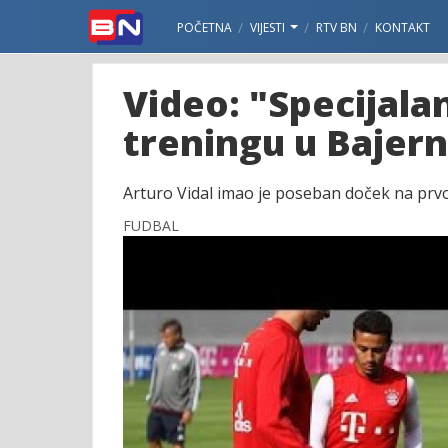
POČETNA
VIJESTI
RTV BN
KONTAKT
Video: "Specijala
treningu u Bajern
Arturo Vidal imao je poseban doček na pr
FUDBAL