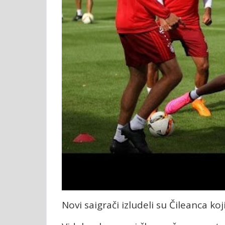
Novi saigrači izludeli su Čileanca koj