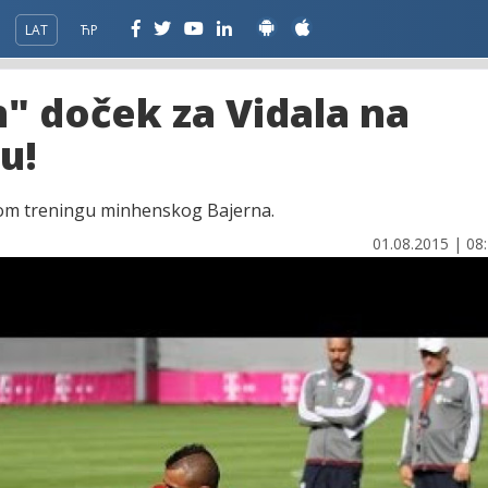
LAT
ЋР
n" doček za Vidala na
u!
vom treningu minhenskog Bajerna.
01.08.2015 | 08