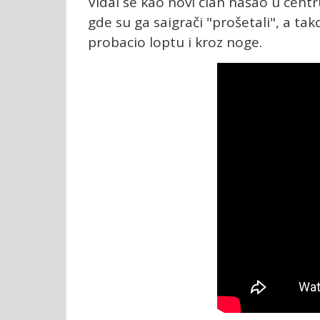
Vidal se kao novi član našao u centr
gde su ga saigrači "prošetali", a ta
probacio loptu i kroz noge.