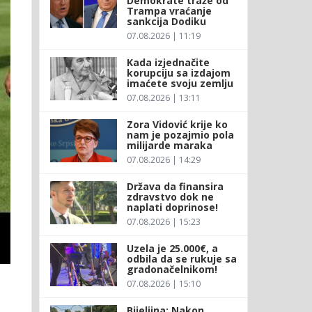
Demokrate traže od
Trampa vraćanje
sankcija Dodiku
07.08.2026 | 11:19
Kada izjednačite
korupciju sa izdajom
imaćete svoju zemlju
07.08.2026 | 13:11
Zora Vidović krije ko
nam je pozajmio pola
milijarde maraka
07.08.2026 | 14:29
Država da finansira
zdravstvo dok ne
naplati doprinose!
07.08.2026 | 15:23
Uzela je 25.000€, a
odbila da se rukuje sa
gradonačelnikom!
07.08.2026 | 15:10
Bijeljina: Nakon