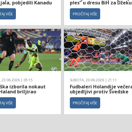
jala, pobjedili Kanadu
ples” u dresu BiH za Džeku
AJ VIŠE
PROČITAJ VIŠE
23.06.2026 | 05:15
SUBOTA, 20.06.2026 | 21:11
ška izborila nokaut
Fudbaleri Holandije večer
Haland briljirao
ubjedljivi protiv Švedske
AJ VIŠE
PROČITAJ VIŠE