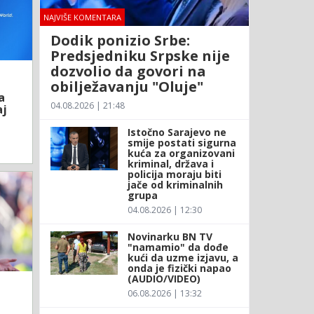
NAJVIŠE KOMENTARA
Dodik ponizio Srbe:
Predsjedniku Srpske nije
dozvolio da govori na
obilježavanju "Oluje"
a
04.08.2026 | 21:48
aj
Istočno Sarajevo ne
smije postati sigurna
kuća za organizovani
kriminal, država i
policija moraju biti
jače od kriminalnih
grupa
04.08.2026 | 12:30
Novinarku BN TV
"namamio" da dođe
kući da uzme izjavu, a
onda je fizički napao
(AUDIO/VIDEO)
06.08.2026 | 13:32