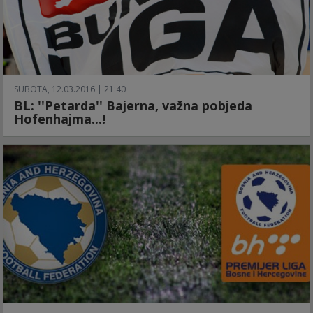
SUBOTA, 12.03.2016 | 21:40
BL: ''Petarda'' Bajerna, važna pobjeda
Hofenhajma...!