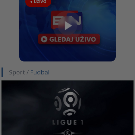
● UŽIVO
Sport /
Fudbal