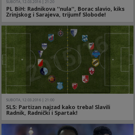
SUBOTA, 12.03.2016 | 21:20
PL BiH: Radnikova ''nula'', Borac slavio, kiks
Zrinjskog i Sarajeva, trijumf Slobode!
SUBOTA, 12.03.2016 | 21:00
SLS: Partizan najzad kako treba! Slavili
Radnik, Radnički i Spartak!