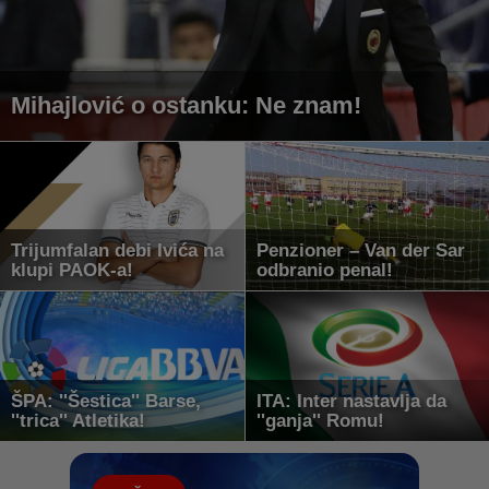
Mihajlović o ostanku: Ne znam!
Trijumfalan debi Ivića na
Penzioner – Van der Sar
klupi PAOK-a!
odbranio penal!
ŠPA: ''Šestica'' Barse,
ITA: Inter nastavlja da
''trica'' Atletika!
''ganja'' Romu!