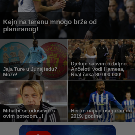
Kejn na terenu mnogo brže od
planiranog!
Djeluje sasvim ozbiljno:
Jaja Ture u Junajtedu?
Ančeloti vodi Hamesa,
Može!
Real čeka 80.000.000!
Miha bi se oduševio s
Hertin napad osiguran do
ovim potezom...!
2019. godine!