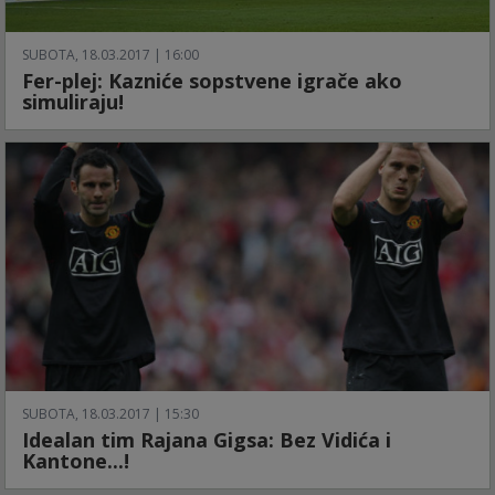
SUBOTA, 18.03.2017 | 16:00
Fer-plej: Kazniće sopstvene igrače ako
simuliraju!
SUBOTA, 18.03.2017 | 15:30
Idealan tim Rajana Gigsa: Bez Vidića i
Kantone...!