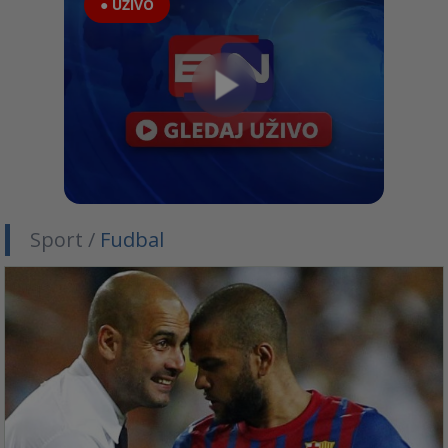
● UŽIVO
Sport /
Fudbal