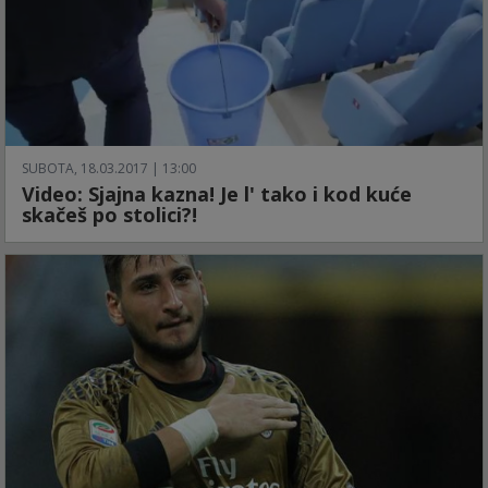
SUBOTA, 18.03.2017 | 13:00
Video: Sjajna kazna! Je l' tako i kod kuće
skačeš po stolici?!