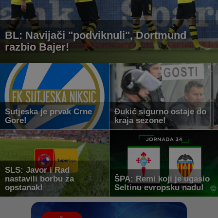
BL: Navijači "podviknuli", Dortmund
razbio Bajer!
Sutjeska je prvak Crne
Đukić sigurno ostaje do
Gore!
kraja sezone!
SLS: Javor i Rad
nastavili borbu za
ŠPA: Remi koji je ugasio
opstanak!
Seltinu evropsku nadu!