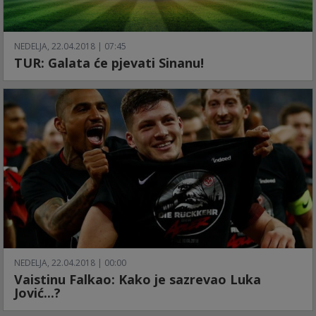
NEDELJA, 22.04.2018 | 07:45
TUR: Galata će pjevati Sinanu!
NEDELJA, 22.04.2018 | 00:00
Vaistinu Falkao: Kako je sazrevao Luka
Jović...?