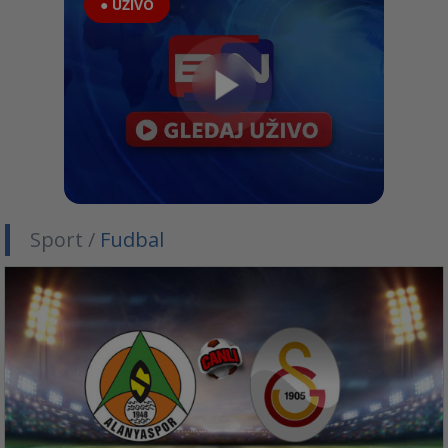
● UŽIVO
Sport /
Fudbal