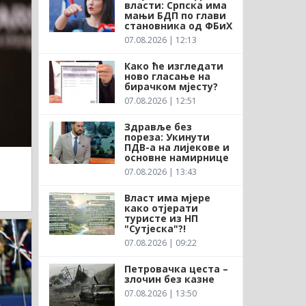
власти: Српска има
мањи БДП по глави
становника од ФБиХ
07.08.2026 | 12:13
Како ће изгледати
ново гласање на
бирачком мјесту?
07.08.2026 | 12:51
Здравље без
пореза: Укинути
ПДВ-а на лијекове и
основне намирнице
07.08.2026 | 13:43
Власт има мјере
како отјерати
туристе из НП
"Сутјеска"?!
07.08.2026 | 09:22
Петровачка цеста –
злочин без казне
07.08.2026 | 13:50