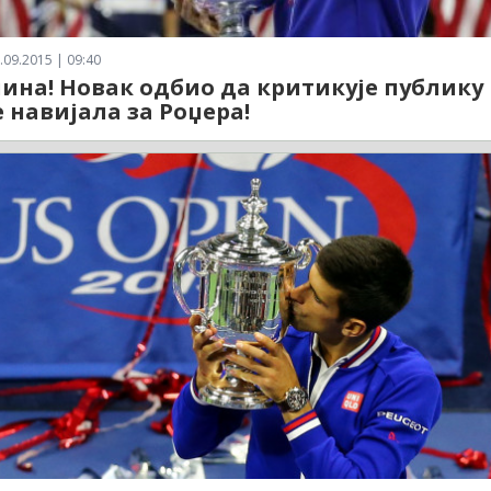
.09.2015 | 09:40
ина! Новак одбио да критикује публику
е навијала за Роџера!