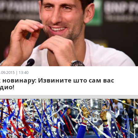
.09.2015 | 13:40
 новинару: Извините што сам вас
дио!