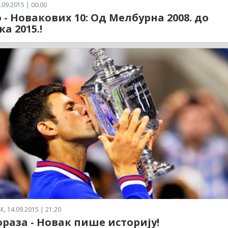
.09.2015 | 00:00
 - Новакових 10: Од Мелбурна 2008. до
а 2015.!
 14.09.2015 | 21:20
фраза - Новак пише историју!