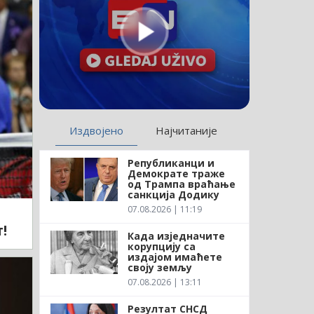
Издвојено
Најчитаније
Републиканци и
Демократе траже
од Трампа враћање
санкција Додику
07.08.2026 | 11:19
!
Када изједначите
корупцију са
издајом имаћете
своју земљу
07.08.2026 | 13:11
Резултат СНСД