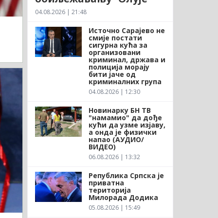
04.08.2026 | 21:48
Источно Сарајево не
смије постати
сигурна кућа за
организовани
криминал, држава и
полиција морају
бити јаче од
криминалних група
04.08.2026 | 12:30
Новинарку БН ТВ
"намамио" да дође
кући да узме изјаву,
а онда је физички
напао (АУДИО/
ВИДЕО)
06.08.2026 | 13:32
Република Српска је
приватна
територија
Милорада Додика
05.08.2026 | 15:49