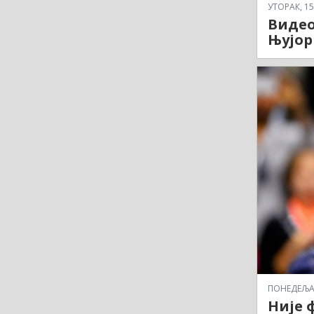
УТОРАК, 15
Видео
Њујорк
ПОНЕДЕЉАК,
Није 