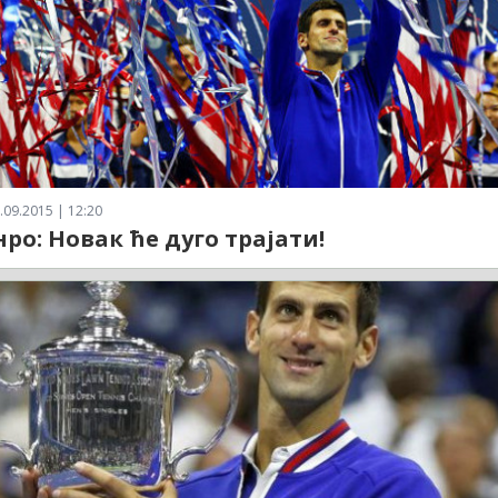
.09.2015 | 12:20
ро: Новак ће дуго трајати!