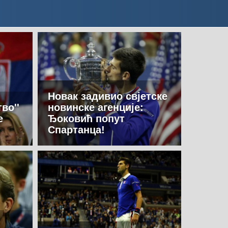
Новак задивио свјетске
во''
новинске агенције:
е
Ђоковић попут
Спартанца!