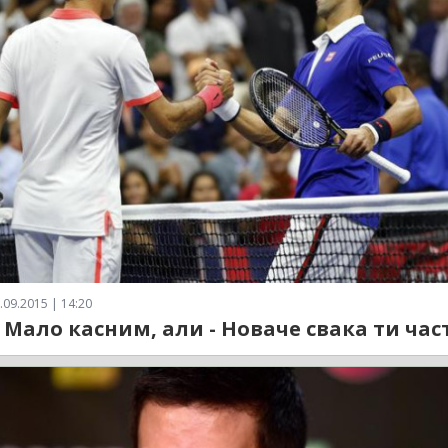
.09.2015 | 14:20
 Мало касним, али - Новаче свака ти част