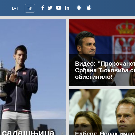
LAT
ЋР
Видео: ''Пророчанст
Срђана Ђоковића с
обистинило!
у, садашњица
Едберг: Новак имао