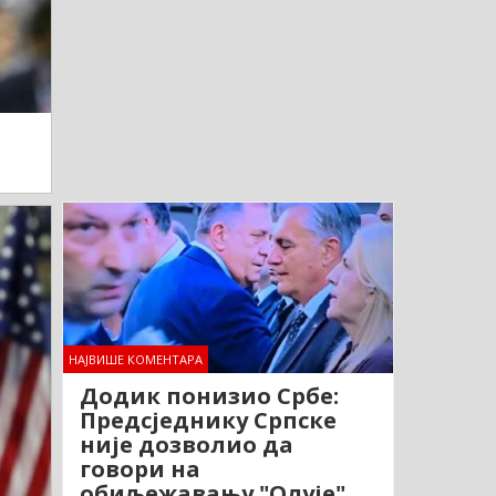
НАЈВИШЕ КОМЕНТАРА
Додик понизио Србе:
Предсједнику Српске
није дозволио да
говори на
обиљежавању "Олује"