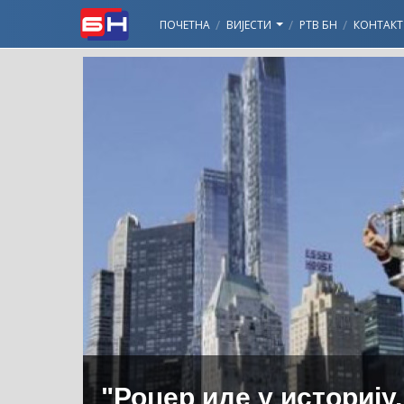
ПОЧЕТНА
ВИЈЕСТИ
РТВ БН
КОНТАКТ
"Роџер иде у историј