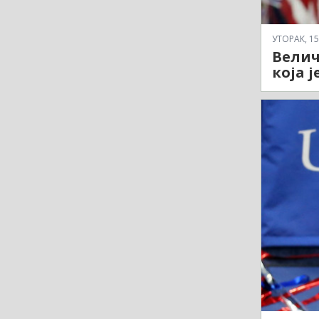
УТОРАК, 15
Велич
која ј