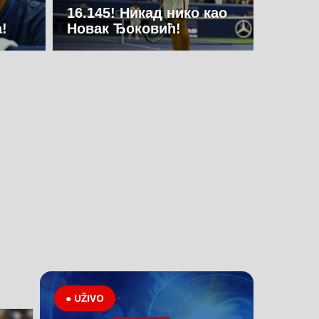
16.145! Никад нико као
!
Новак Ђоковић!
● UŽIVO