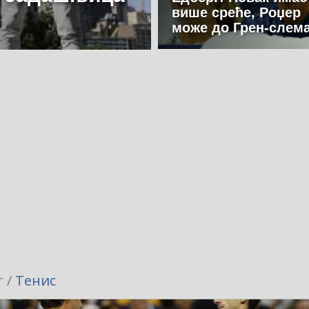
више среће, Роџер
може до Грен-слема
 /
Тенис