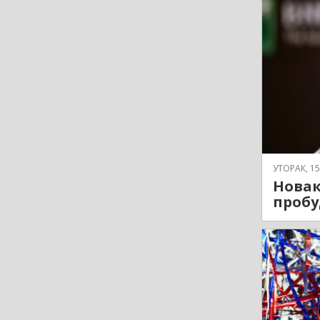
УТОРАК, 15
Новак
пробу