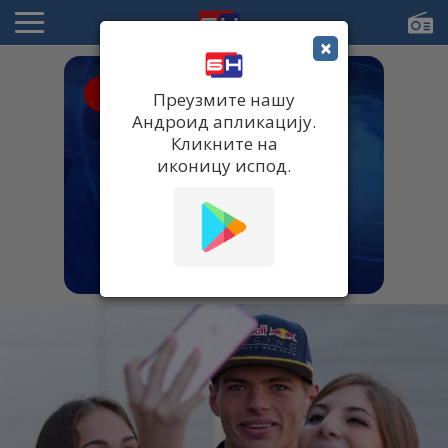
×
● UŽIVO
Преузмите нашу
Андроид апликацију.
Кликните на
иконицу испод.