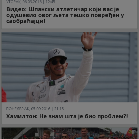
УТОРАК, 06.09.2016 | 12:45
Видео: Шпански атлетичар који вас је
одушевио овог љета тешко повређен у
саобраћајци!
ПОНЕДЕЉАК, 05.09.2016 | 21:15
Хамилтон: Не знам шта је био проблем?!