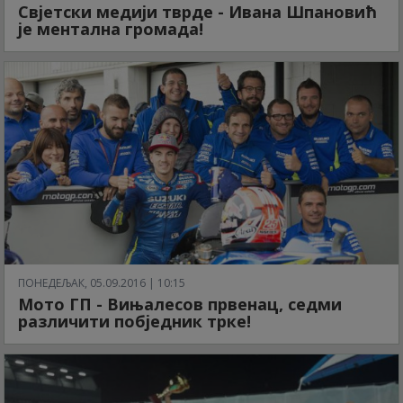
Свјетски медији тврде - Ивана Шпановић
је ментална громада!
ПОНЕДЕЉАК, 05.09.2016 | 10:15
Мото ГП - Вињалесов првенац, седми
различити побједник трке!