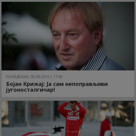
ПОНЕДЕЉАК, 05.09.2016 | 17:45
Бојан Крижај: Ја сам непоправљиви
југоносталгичар!