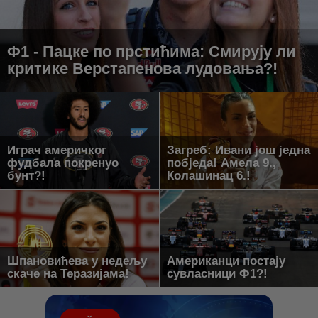
Ф1 - Пацке по прстићима: Смирују ли
критике Верстапенова лудовања?!
Играч америчког
Загреб: Ивани још једна
фудбала покренуо
побједа! Амела 9.,
бунт?!
Колашинац 6.!
Шпановићева у недељу
Американци постају
скаче на Теразијама!
сувласници Ф1?!