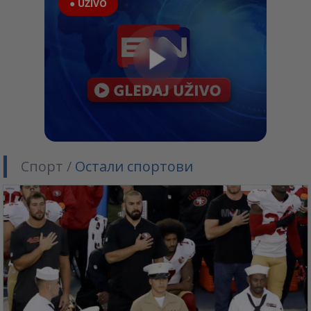
● UŽIVO
Спорт /
Остали спортови