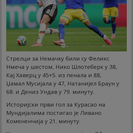
Стрелци за Немачку били су Феликс
Нмеча у шестом, Нико Шлотеберк у 38,
Кај Хаверц у 45+5. из пенала и 88,
Џамал Мусијала у 47, Натанијел Браун у
68. и Дениз Ундав у 79. минуту.
Историјски први гол за Курасао на
Мундијалима постигао је Ливано
Комененчија у 21. минуту.