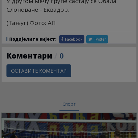
У другом мечу групе састају се Обала
Слоноваче - Еквадор.
(Тањуг) Фото: АП
Подијелите вијест:
Facebook
Twitter
Коментари
/
0
ОСТАВИТЕ КОМЕНТАР
Спорт