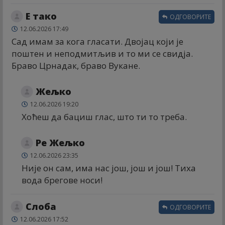
Е тако
ОДГОВОРИТЕ
12.06.2026 17:49
Сад имам за кога гласати. Двојац који је
поштен и неподмитљив и то ми се свидја.
Браво Црнадак, браво Вукане.
Жељко
12.06.2026 19:20
Хоћеш да бациш глас, што ти то треба.
Ре Жељко
12.06.2026 23:35
Није он сам, има нас још, још и још! Тиха
вода брегове носи!
Слоба
ОДГОВОРИТЕ
12.06.2026 17:52