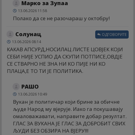
Марко за Зупаа
13.06.2026 11:58
Полако да се не разочараш у октобру!
Солунац
ОДГОВОРИТЕ
13.06.2026 08:14
КАКАВ АПСУРД,НОСИЛАЦ ЛИСТЕ ЦОВЈЕК КОЈИ
СЕБИ НИЈЕ УСПИО ДА СКУПИ ПОТПИСЕ,ОВДЈЕ
СЕ СТВАРНО НЕ ЗНА НИ КО ПИЈЕ НИ КО
ПЛАЦА,Е ТО ТИ ЈЕ ПОЛИТИКА.
РАШО
13.06.2026 10:49
Вукан је политичар који брине за обичне
људе Народ му вјерује. Иако га покушавају
омаловажавати, направите добар резултат.
ГЛАС ЗА ВУКАНА ЈЕ ГЛАС ЗА ДОБРОБИТ СВИХ
ЉУДИ БЕЗ ОБЗИРА НА ВЈЕРУ!!!