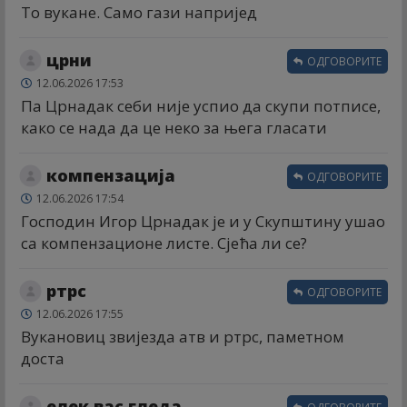
То вукане. Само гази напријед
црни
ОДГОВОРИТЕ
12.06.2026 17:53
Па Црнадак себи није успио да скупи потписе,
како се нада да це неко за њега гласати
компензација
ОДГОВОРИТЕ
12.06.2026 17:54
Господин Игор Црнадак је и у Скупштину ушао
са компензационе листе. Сјећа ли се?
ртрс
ОДГОВОРИТЕ
12.06.2026 17:55
Вукановиц звијезда атв и ртрс, паметном
доста
елек вас гледа