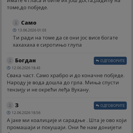
имате 4 гласа и биће их још доста,радићу на
томе,до побједе.
Само
13.06.2026 01:03
Ти ради на томе да се они јос висе богате
хахахаха е сиротињо глупа
Богдан
ОДГОВОРИТЕ
12.06.2026 18:43
Свака част. Само храбро и до коначне побједе.
Народу је вода дошла до грла. Миња спусти
тензију и не окрећи леђа Вукану.
З
ОДГОВОРИТЕ
12.06.2026 18:56
А јаке ми коалиције и сарадње . Шта је ово који
промашаји и покушаји. Они ће нам донијети