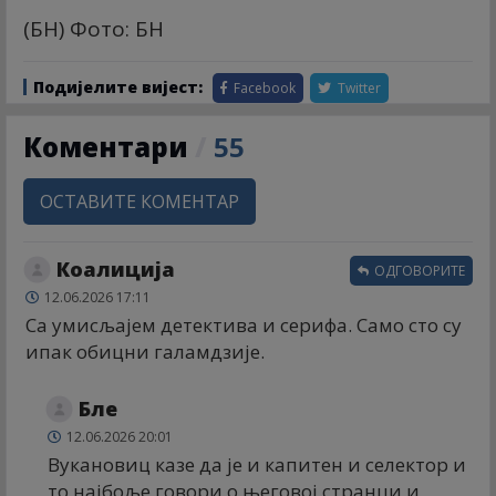
(БН) Фото: БН
Подијелите вијест:
Facebook
Twitter
Коментари
/
55
ОСТАВИТЕ КОМЕНТАР
Коалиција
ОДГОВОРИТЕ
12.06.2026 17:11
Са умисљајем детектива и серифа. Само сто су
ипак обицни галамдзије.
Бле
12.06.2026 20:01
Вукановиц казе да је и капитен и селектор и
то најбоље говори о његовој странци и