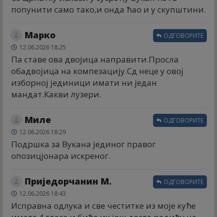
попунити само тако,и онда ћао и у скупштини.
Марко
ОДГОВОРИТЕ
12.06.2026 18:25
Па ставе ова двојица направити.Просла
обадвојица на компезацију.Сд неце у овој
изборној јединици имати ни један
мандат.Какви лузери.
Миле
ОДГОВОРИТЕ
12.06.2026 18:29
Подршка за Вукана јединог правог
опозицјонара искреног.
Приједорчанин М.
ОДГОВОРИТЕ
12.06.2026 18:43
Исправна одлука и све честитке из моје куће