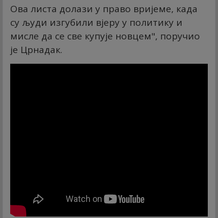
Ова листа долази у право вријеме, када
су људи изгубили вјеру у политику и
мисле да се све купује новцем", поручио
је Црнадак.