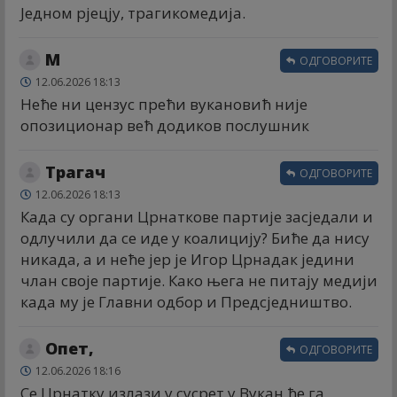
Једном рјецју, трагикомедија.
М
ОДГОВОРИТЕ
12.06.2026 18:13
Неће ни цензус прећи вукановић није
опозиционар већ додиков послушник
Трагач
ОДГОВОРИТЕ
12.06.2026 18:13
Када су органи Црнаткове партије засједали и
одлучили да се иде у коалицију? Биће да нису
никада, а и неће јер је Игор Црнадак једини
члан своје партије. Како њега не питају медији
када му је Главни одбор и Предсједништво.
Опет,
ОДГОВОРИТЕ
12.06.2026 18:16
Се Црнатку излази у сусрет,y Вукан ће га