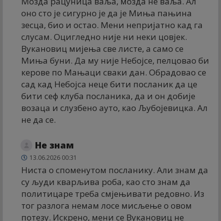
Мозда рацуница ваља, мозда не ваља. Ал
оно сто је сигурно је да је Миња пањина
зесца, био и остао. Мени непријатно кад га
слусам. Оцигледно није ни неки цовјек.
Вукановиц мијења све листе, а само се
Миња буни. Да му није Небојсе, пелцовао би
керове по Мањаци сваки дан. Обрадовао се
сад кад Небојса неце бити посланик да це
бити сеф клуба посланика, да и он добије
возаца и слузбено ауто, као Љубојевицка. Ал
не да се.
Не знам
13.06.2026 00:31
Ниста о споменутом посланику. Али знам да
су људи кварљива роба, као сто знам да
политицаре треба смјењивати редовно. Из
тог разлога немам лосе мисљење о овом
потезу. Искрено, мени се Вукановиц не