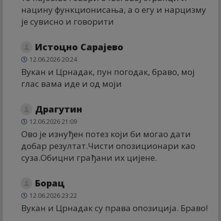
нацину функционисања, а о егу и нарцизму
је сувисно и говорити
Истоцно Сарајево
12.06.2026 20:24
Вукан и Црнадак, пун погодак, браво, мој
глас вама иде и од моји
Драгутин
12.06.2026 21:09
Ово је изнуђен потез који би могао дати
добар резултат.Чисти опозиционари као
суза.Обицни грађани их цијене.
Борац
12.06.2026 23:22
Вукан и Црнадак су права опозиција. Браво!