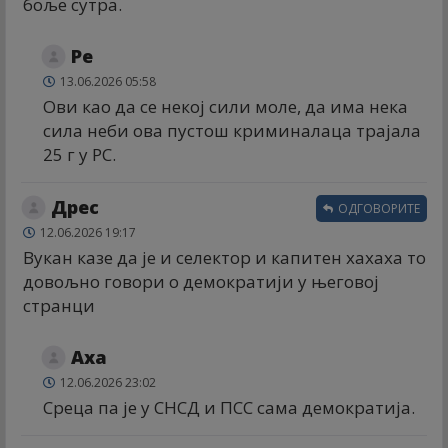
боље сутра.
Ре
13.06.2026 05:58
Ови као да се некој сили моле, да има нека
сила неби ова пустош криминалаца трајала
25 г у РС.
Дрес
ОДГОВОРИТЕ
12.06.2026 19:17
Вукан казе да је и селектор и капитен хахаха то
довољно говори о демократији у његовој
странци
Аха
12.06.2026 23:02
Среца па је у СНСД и ПСС сама демократија.