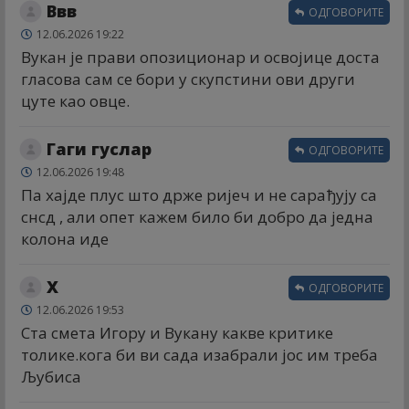
Ввв
ОДГОВОРИТЕ
12.06.2026 19:22
Вукан је прави опозиционар и освојице доста
гласова сам се бори у скупстини ови други
цуте као овце.
Гаги гуслар
ОДГОВОРИТЕ
12.06.2026 19:48
Па хајде плус што држе ријеч и не сарађују са
снсд , али опет кажем било би добро да једна
колона иде
X
ОДГОВОРИТЕ
12.06.2026 19:53
Ста смета Игору и Вукану какве критике
толике.кога би ви сада изабрали јос им треба
Љубиса