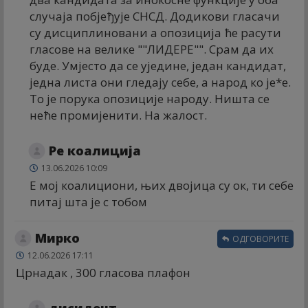
случаја побјеђује СНСД. Додикови гласачи
су дисциплиновани а опозиција ће расути
гласове на велике ""ЛИДЕРЕ"". Срам да их
буде. Умјесто да се уједине, један кандидат,
једна листа они гледају себе, а народ ко је*е.
То је порука опозиције народу. Ништа се
неће промијенити. На жалост.
Ре коалиција
13.06.2026 10:09
Е мој коалициони, њих двојица су ок, ти себе
питај шта је с тобом
Мирко
ОДГОВОРИТЕ
12.06.2026 17:11
Црнадак , 300 гласова плафон
дисидент