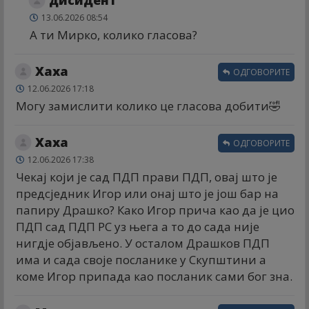
13.06.2026 08:54
А ти Мирко, колико гласова?
Хаха
ОДГОВОРИТЕ
12.06.2026 17:18
Могу замислити колико це гласова добити🤣
Хаха
ОДГОВОРИТЕ
12.06.2026 17:38
Чекај који је сад ПДП прави ПДП, овај што је
предсједник Игор или онај што је још бар на
папиру Драшко? Како Игор прича као да је цио
ПДП сад ПДП РС уз њега а то до сада није
нигдје објављено. У осталом Драшков ПДП
има и сада своје посланике у Скупштини а
коме Игор припада као посланик сами бог зна.