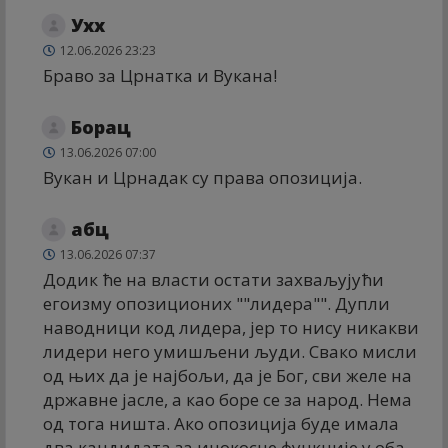
Ухх
12.06.2026 23:23
Браво за Црнатка и Вукана!
Борац
13.06.2026 07:00
Вукан и Црнадак су права опозиција.
абц
13.06.2026 07:37
Додик ће на власти остати захваљујући
егоизму опозиционих ""лидера"". Дупли
наводници код лидера, јер то нису никакви
лидери него умишљени људи. Свако мисли
од њих да је најбољи, да је Бог, сви желе на
државне јасле, а као боре се за народ. Нема
од тога ништа. Ако опозиција буде имала
два кандидата за инокосне функције у оба