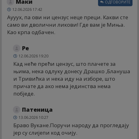
Маки
ОДГОВОРИТЕ
12.06.2026 17:42
Аууух, па ови ни цензус неце преци. Какви сте
само ви дволични ликови! Где вам је Миња.
Као крпа одбачен.
Ре
12.06.2026 19:20
Кад неће прећи цензус, што плачете за
њима, нека одлуку донесу Драшко ,Блануша
и Тривићка и нека иду на изборе, што
причате да ако нема јединства нема
побједе.
Патеница
13.06.2026 10:27
Браво Вукане.Поручи народу да прогледају
јер су слијепи код очију.