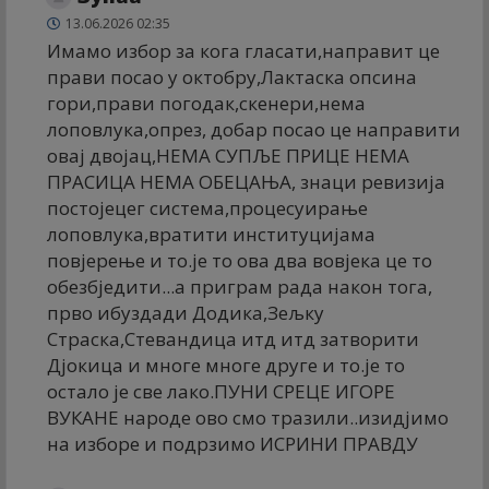
13.06.2026 02:35
Имамо избор за кога гласати,направит це
прави посао у октобру,Лактаска опсина
гори,прави погодак,скенери,нема
лоповлука,опрез, добар посао це направити
овај двојац,НЕМА СУПЉЕ ПРИЦЕ НЕМА
ПРАСИЦА НЕМА ОБЕЦАЊА, знаци ревизија
постојецег система,процесуирање
лоповлука,вратити институцијама
повјерење и то.је то ова два вовјека це то
обезбједити...а приграм рада након тога,
прво ибуздади Додика,Зељку
Страска,Стевандица итд итд затворити
Дјокица и многе многе друге и то.је то
остало је све лако.ПУНИ СРЕЦЕ ИГОРЕ
ВУКАНЕ народе ово смо тразили..изидјимо
на изборе и подрзимо ИСРИНИ ПРАВДУ