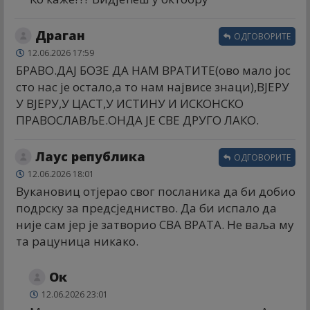
Драган
ОДГОВОРИТЕ
12.06.2026 17:59
БРАВО.ДАЈ БОЗЕ ДА НАМ ВРАТИТЕ(ово мало јос
сто нас је остало,а то нам највисе знаци),ВЈЕРУ
У ВЈЕРУ,У ЦАСТ,У ИСТИНУ И ИСКОНСКО
ПРАВОСЛАВЉЕ.ОНДА ЈЕ СВЕ ДРУГО ЛАКО.
Лаус република
ОДГОВОРИТЕ
12.06.2026 18:01
Вукановиц отјерао свог посланика да би добио
подрску за предсједниство. Да би испало да
није сам јер је затворио СВА ВРАТА. Не ваља му
та рацуница никако.
Ок
12.06.2026 23:01