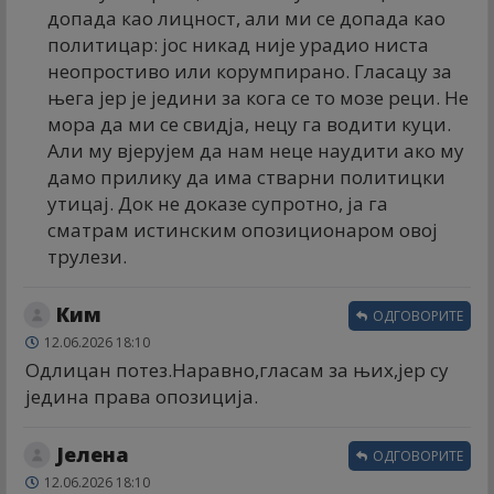
допада као лицност, али ми се допада као
политицар: јос никад није урадио ниста
неопростиво или корумпирано. Гласацу за
њега јер је једини за кога се то мозе реци. Не
мора да ми се свидја, нецу га водити куци.
Али му вјерујем да нам неце наудити ако му
дамо прилику да има стварни политицки
утицај. Док не доказе супротно, ја га
сматрам истинским опозиционаром овој
трулези.
Ким
ОДГОВОРИТЕ
12.06.2026 18:10
Одлицан потез.Наравно,гласам за њих,јер су
једина права опозиција.
Јелена
ОДГОВОРИТЕ
12.06.2026 18:10