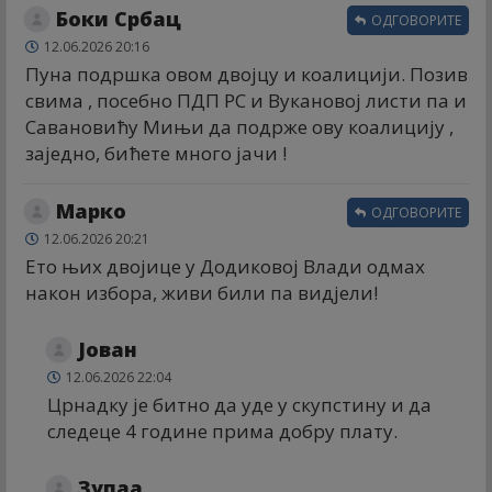
Боки Србац
ОДГОВОРИТЕ
12.06.2026 20:16
Пуна подршка овом двојцу и коалицији. Позив
свима , посебно ПДП РС и Вукановој листи па и
Савановићу Мињи да подрже ову коалицију ,
заједно, бићете много јачи !
Марко
ОДГОВОРИТЕ
12.06.2026 20:21
Ето њих двојице у Додиковој Влади одмах
након избора, живи били па видјели!
Јован
12.06.2026 22:04
Црнадку је битно да уде у скупстину и да
следеце 4 године прима добру плату.
Зупаа