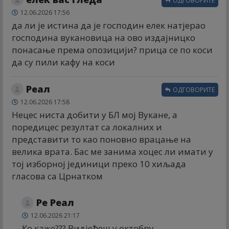
ОДГОВОРИТЕ
12.06.2026 17:56
да ли је истина да је господин елек натјерао
господина вукановица на ово издајницко
понасање према опозицији? прица се по коси
да су пили кафу на коси
Реал
ОДГОВОРИТЕ
12.06.2026 17:58
Нецес ниста добити у БЛ мој Вукане, а
поредицес резултат са локалних и
представити то као поновно врацање на
велика врата. Бас ме занима хоцес ли имати у
тој изборној јединици преко 10 хиљада
гласова са Црнатком
Ре Реал
12.06.2026 21:17
Ко каже??? Видјећеш у октобру