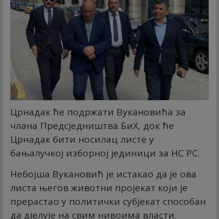
Црнадак ће подржати Вукановића за
члана Предсједништва БиХ, док ће
Црнадак бити носилац листе у
бањалучкој изборној јединици за НС РС.
Небојша Вукановић је истакао да је ова
листа његов животни пројекат који је
прерастао у политички субјекат способан
да дјелује на свим нивоима власти.