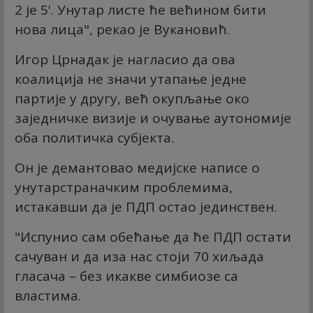
2 је 5'. Унутар листе ће већином бити
нова лица", рекао је Вукановић.
Игор Црнадак је нагласио да ова
коалиција не значи утапање једне
партије у другу, већ окупљање око
заједничке визије и очување аутономије
оба политичка субјекта.
Он је демантовао медијске написе о
унутарстраначким проблемима,
истакавши да је ПДП остао јединствен.
"Испунио сам обећање да ће ПДП остати
сачуван и да иза нас стоји 70 хиљада
гласача – без икакве симбиозе са
властима.