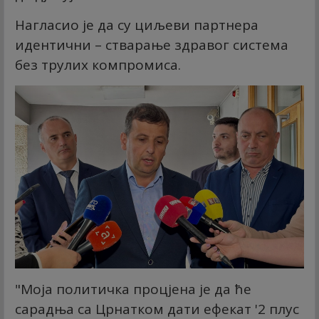
Нагласио је да су циљеви партнера
идентични – стварање здравог система
без трулих компромиса.
"Моја политичка процјена је да ће
сарадња са Црнатком дати ефекат '2 плус