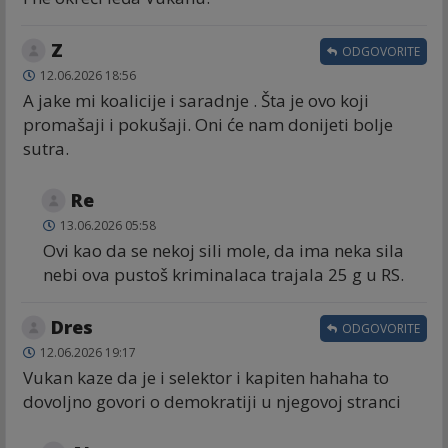
Z
ODGOVORITE
12.06.2026 18:56
A jake mi koalicije i saradnje . Šta je ovo koji
promašaji i pokušaji. Oni će nam donijeti bolje
sutra.
Re
13.06.2026 05:58
Ovi kao da se nekoj sili mole, da ima neka sila
nebi ova pustoš kriminalaca trajala 25 g u RS.
Dres
ODGOVORITE
12.06.2026 19:17
Vukan kaze da je i selektor i kapiten hahaha to
dovoljno govori o demokratiji u njegovoj stranci