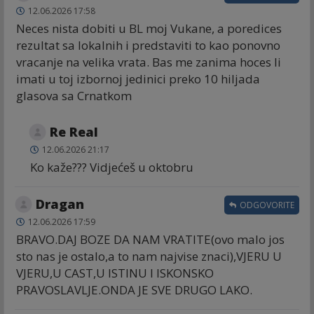
12.06.2026 17:58
Neces nista dobiti u BL moj Vukane, a poredices
rezultat sa lokalnih i predstaviti to kao ponovno
vracanje na velika vrata. Bas me zanima hoces li
imati u toj izbornoj jedinici preko 10 hiljada
glasova sa Crnatkom
Re Real
12.06.2026 21:17
Ko kaže??? Vidjećeš u oktobru
Dragan
ODGOVORITE
12.06.2026 17:59
BRAVO.DAJ BOZE DA NAM VRATITE(ovo malo jos
sto nas je ostalo,a to nam najvise znaci),VJERU U
VJERU,U CAST,U ISTINU I ISKONSKO
PRAVOSLAVLJE.ONDA JE SVE DRUGO LAKO.