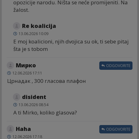
opozicije narodu. Ništa se neće promijeniti. Na
žalost.
Re koalicija
13.06.2026 10:09
E moj koalicioni, njih dvojica su ok, ti sebe pitaj
šta je s tobom
Мирко
ODGOVORITE
12.06.2026 17:11
Црнадак , 300 гласова плафон
disident
13.06.2026 08:54
A ti Mirko, koliko glasova?
Haha
ODGOVORITE
12.06.2026 17:18