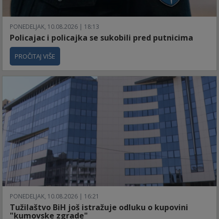
PONEDELJAK, 10.08.2026 | 18:13
Policajac i policajka se sukobili pred putnicima
PROČITAJ VIŠE
PONEDELJAK, 10.08.2026 | 16:21
Tužilaštvo BiH još istražuje odluku o kupovini
"kumovske zgrade"