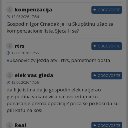
kompenzacija
ODGOVORITE
12.06.2026 17:54
Gospodin Igor Crnadak je i u Skupštinu ušao sa
kompenzacione liste. Sjeća li se?
rtrs
ODGOVORITE
12.06.2026 17:55
Vukanovic zvijezda atv i rtrs, pametnom dosta
elek vas gleda
ODGOVORITE
12.06.2026 17:56
da li je istina da je gospodin elek natjerao
gospodina vukanovica na ovo izdajnicko
ponasanje prema opoziciji? prica se po kosi da su
pili kafu na kosi
Real
ODGOVORITE