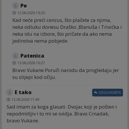
Ре
12.06.2026 19:20
Kad neće preći cenzus, što plačete za njima,
neka odluku donesu Draško ,Blanuša i Trivićka i
neka idu na izbore, što pričate da ako nema
jedinstva nema pobjede.
Patenica
13.06.2026 10:27
Bravo Vukane.Poruči narodu da progledaju jer
su slijepi kod očiju.
E tako
ODGOVORITE
12.06.2026 17:49
Sad imam za koga glasati. Dvojac koji je pošten i
nepodmitljiv i to mi se svidja. Bravo Crnadak,
bravo Vukane.