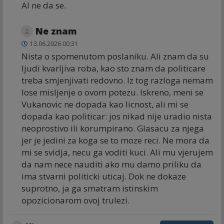
Al ne da se.
Ne znam
13.06.2026 00:31
Nista o spomenutom poslaniku. Ali znam da su
ljudi kvarljiva roba, kao sto znam da politicare
treba smjenjivati redovno. Iz tog razloga nemam
lose misljenje o ovom potezu. Iskreno, meni se
Vukanovic ne dopada kao licnost, ali mi se
dopada kao politicar: jos nikad nije uradio nista
neoprostivo ili korumpirano. Glasacu za njega
jer je jedini za koga se to moze reci. Ne mora da
mi se svidja, necu ga voditi kuci. Ali mu vjerujem
da nam nece nauditi ako mu damo priliku da
ima stvarni politicki uticaj. Dok ne dokaze
suprotno, ja ga smatram istinskim
opozicionarom ovoj trulezi.