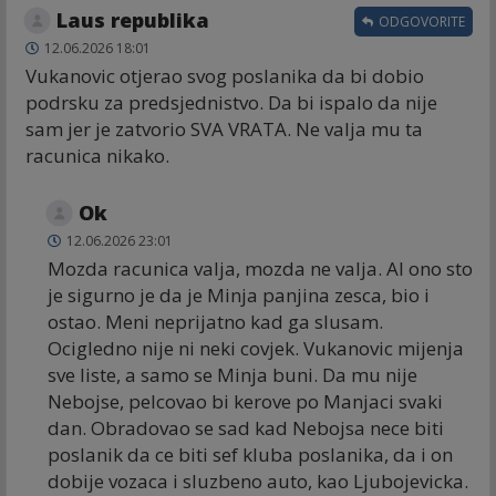
Laus republika
ODGOVORITE
12.06.2026 18:01
Vukanovic otjerao svog poslanika da bi dobio
podrsku za predsjednistvo. Da bi ispalo da nije
sam jer je zatvorio SVA VRATA. Ne valja mu ta
racunica nikako.
Ok
12.06.2026 23:01
Mozda racunica valja, mozda ne valja. Al ono sto
je sigurno je da je Minja panjina zesca, bio i
ostao. Meni neprijatno kad ga slusam.
Ocigledno nije ni neki covjek. Vukanovic mijenja
sve liste, a samo se Minja buni. Da mu nije
Nebojse, pelcovao bi kerove po Manjaci svaki
dan. Obradovao se sad kad Nebojsa nece biti
poslanik da ce biti sef kluba poslanika, da i on
dobije vozaca i sluzbeno auto, kao Ljubojevicka.