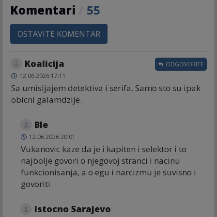
Komentari
/
55
OSTAVITE KOMENTAR
Koalicija
ODGOVORITE
12.06.2026 17:11
Sa umisljajem detektiva i serifa. Samo sto su ipak
obicni galamdzije.
Ble
12.06.2026 20:01
Vukanovic kaze da je i kapiten i selektor i to
najbolje govori o njegovoj stranci i nacinu
funkcionisanja, a o egu i narcizmu je suvisno i
govoriti
Istocno Sarajevo