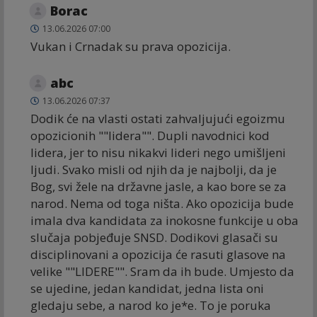
Borac
13.06.2026 07:00
Vukan i Crnadak su prava opozicija.
abc
13.06.2026 07:37
Dodik će na vlasti ostati zahvaljujući egoizmu
opozicionih ""lidera"". Dupli navodnici kod
lidera, jer to nisu nikakvi lideri nego umišljeni
ljudi. Svako misli od njih da je najbolji, da je
Bog, svi žele na državne jasle, a kao bore se za
narod. Nema od toga ništa. Ako opozicija bude
imala dva kandidata za inokosne funkcije u oba
slučaja pobjeđuje SNSD. Dodikovi glasači su
disciplinovani a opozicija će rasuti glasove na
velike ""LIDERE"". Sram da ih bude. Umjesto da
se ujedine, jedan kandidat, jedna lista oni
gledaju sebe, a narod ko je*e. To je poruka