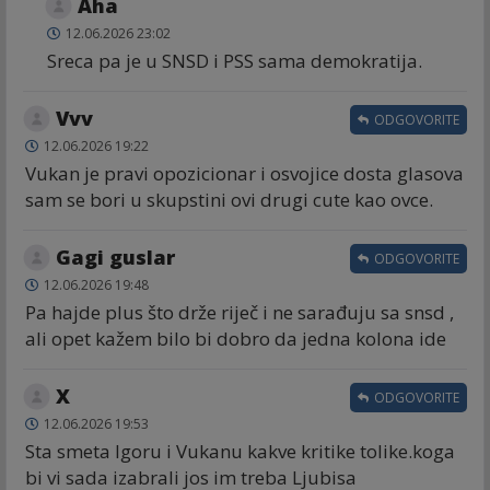
Aha
12.06.2026 23:02
Sreca pa je u SNSD i PSS sama demokratija.
Vvv
ODGOVORITE
12.06.2026 19:22
Vukan je pravi opozicionar i osvojice dosta glasova
sam se bori u skupstini ovi drugi cute kao ovce.
Gagi guslar
ODGOVORITE
12.06.2026 19:48
Pa hajde plus što drže riječ i ne sarađuju sa snsd ,
ali opet kažem bilo bi dobro da jedna kolona ide
X
ODGOVORITE
12.06.2026 19:53
Sta smeta Igoru i Vukanu kakve kritike tolike.koga
bi vi sada izabrali jos im treba Ljubisa