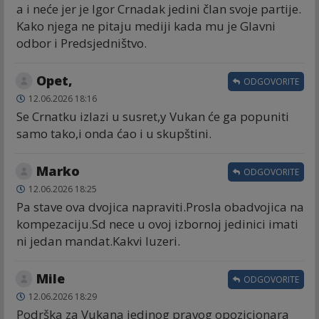
a i neće jer je Igor Crnadak jedini član svoje partije.
Kako njega ne pitaju mediji kada mu je Glavni
odbor i Predsjedništvo.
Opet,
ODGOVORITE
12.06.2026 18:16
Se Crnatku izlazi u susret,y Vukan će ga popuniti
samo tako,i onda ćao i u skupštini.
Marko
ODGOVORITE
12.06.2026 18:25
Pa stave ova dvojica napraviti.Prosla obadvojica na
kompezaciju.Sd nece u ovoj izbornoj jedinici imati
ni jedan mandat.Kakvi luzeri.
Mile
ODGOVORITE
12.06.2026 18:29
Podrška za Vukana jedinog pravog opozicjonara