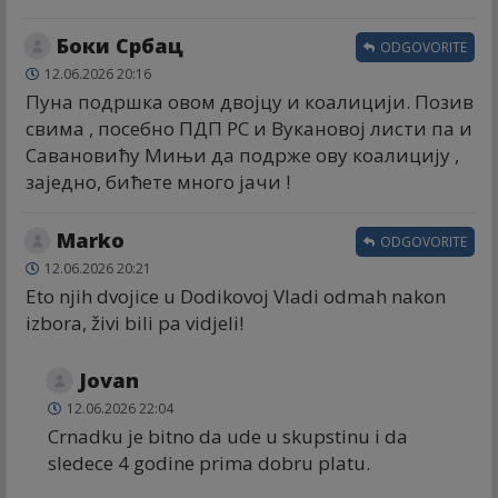
Боки Србац
ODGOVORITE
12.06.2026 20:16
Пуна подршка овом двојцу и коалицији. Позив
свима , посебно ПДП РС и Вукановој листи па и
Савановићу Мињи да подрже ову коалицију ,
заједно, бићете много јачи !
Marko
ODGOVORITE
12.06.2026 20:21
Eto njih dvojice u Dodikovoj Vladi odmah nakon
izbora, živi bili pa vidjeli!
Jovan
12.06.2026 22:04
Crnadku je bitno da ude u skupstinu i da
sledece 4 godine prima dobru platu.