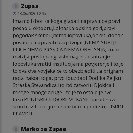
Zupaa
13.06.2026 02:35
Imamo izbor za koga glasati,napravit ce pravi
posao u oktobru,Laktaska opsina gori,pravi
pogodak,skeneri,nema lopovluka,oprez, dobar
posao ce napraviti ovaj dvojac,NEMA SUPLJE
PRICE NEMA PRASICA NEMA OBECANJA, znaci
revizija postojeceg sistema,procesuiranje
lopovluka,vratiti institucijama povjerenje i to.je
to ova dva vovjeka ce to obezbjediti...a prigram
rada nakon toga, prvo ibuzdadi Dodika,Zeljku
Straska,Stevandica itd itd zatvoriti Djokica i
mnoge mnoge druge i to.je to ostalo je sve
lako.PUNI SRECE IGORE VUKANE narode ovo
smo trazili..izidjimo na izbore i podrzimo ISRINI
PRAVDU
Marko za Zupaa