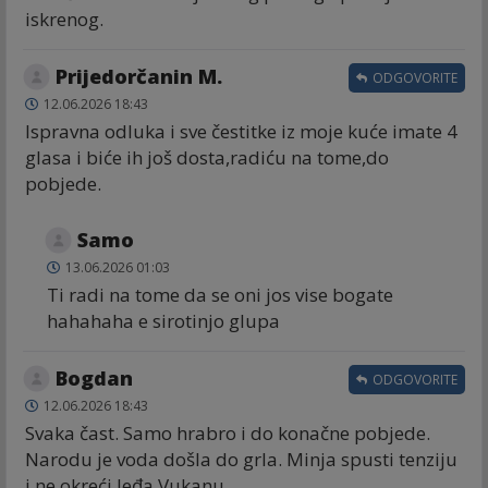
iskrenog.
Prijedorčanin M.
ODGOVORITE
12.06.2026 18:43
Ispravna odluka i sve čestitke iz moje kuće imate 4
glasa i biće ih još dosta,radiću na tome,do
pobjede.
Samo
13.06.2026 01:03
Ti radi na tome da se oni jos vise bogate
hahahaha e sirotinjo glupa
Bogdan
ODGOVORITE
12.06.2026 18:43
Svaka čast. Samo hrabro i do konačne pobjede.
Narodu je voda došla do grla. Minja spusti tenziju
i ne okreći leđa Vukanu.