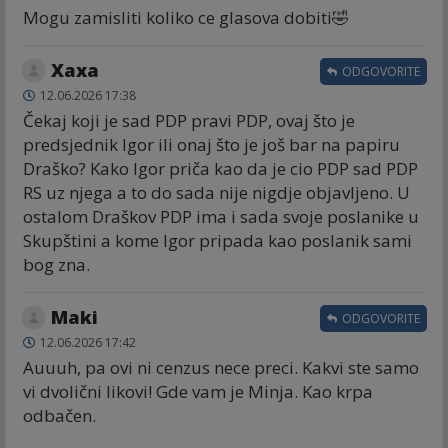
Mogu zamisliti koliko ce glasova dobiti🤣
Хаха
ODGOVORITE
12.06.2026 17:38
Čekaj koji je sad PDP pravi PDP, ovaj što je
predsjednik Igor ili onaj što je još bar na papiru
Draško? Kako Igor priča kao da je cio PDP sad PDP
RS uz njega a to do sada nije nigdje objavljeno. U
ostalom Draškov PDP ima i sada svoje poslanike u
Skupštini a kome Igor pripada kao poslanik sami
bog zna.
Maki
ODGOVORITE
12.06.2026 17:42
Auuuh, pa ovi ni cenzus nece preci. Kakvi ste samo
vi dvolični likovi! Gde vam je Minja. Kao krpa
odbačen.