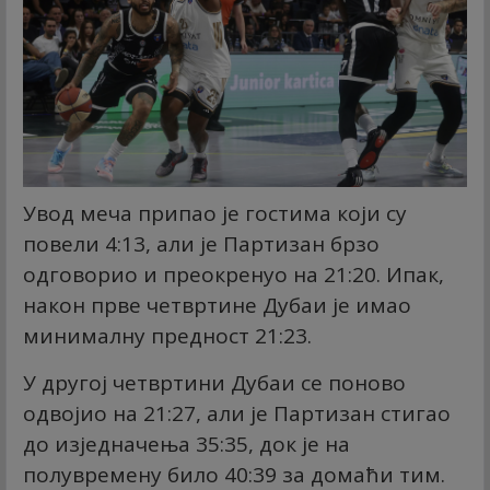
Увод меча припао је гостима који су
повели 4:13, али је Партизан брзо
одговорио и преокренуо на 21:20. Ипак,
након прве четвртине Дубаи је имао
минималну предност 21:23.
У другој четвртини Дубаи се поново
одвојио на 21:27, али је Партизан стигао
до изједначења 35:35, док је на
полувремену било 40:39 за домаћи тим.