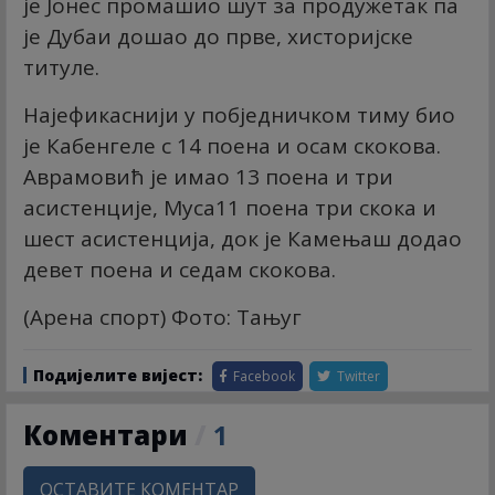
је Јонес промашио шут за продужетак па
је Дубаи дошао до прве, хисторијске
титуле.
Најефикаснији у побједничком тиму био
је Кабенгеле с 14 поена и осам скокова.
Аврамовић је имао 13 поена и три
асистенције, Муса11 поена три скока и
шест асистенција, док је Камењаш додао
девет поена и седам скокова.
(Арена спорт) Фото: Тањуг
Подијелите вијест:
Facebook
Twitter
Коментари
/
1
ОСТАВИТЕ КОМЕНТАР