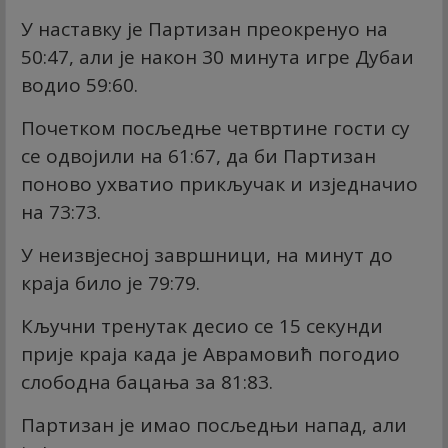
У наставку је Партизан преокренуо на
50:47, али је након 30 минута игре Дубаи
водио 59:60.
Почетком посљедње четвртине гости су
се одвојили на 61:67, да би Партизан
поново ухватио прикључак и изједначио
на 73:73.
У неизвјесној завршници, на минут до
краја било је 79:79.
Кључни тренутак десио се 15 секунди
прије краја када је Аврамовић погодио
слободна бацања за 81:83.
Партизан је имао посљедњи напад, али