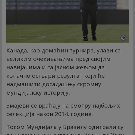
Канада, као домаћин турнира, улази са
великим очекивањима пред својим
навијачима и са јасном жељом да
коначно оствари резултат који ће
надмашити досадашњу скромну
мундијалску историју.
Змајеви се враћају на смотру најбољих
селекција након 2014. године.
Током Мундијала у Бразилу одиграли су