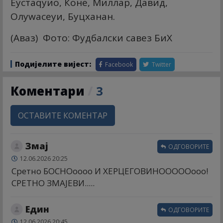
Еустаqуио, Коне, Миллар, Давид,
Олуwасеyи, Буцханан.
(Аваз) Фото: Фудбалски савез БиХ
Подијелите вијест:
Facebook
Twitter
Коментари
/
3
ОСТАВИТЕ КОМЕНТАР
Змај
ОДГОВОРИТЕ
12.06.2026 20:25
Сретно БОСНОоооо И ХЕРЦЕГОВИНОООООооо!
СРЕТНО ЗМАЈЕВИ.....
Един
ОДГОВОРИТЕ
12.06.2026 20:45