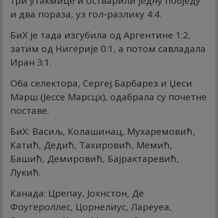
три утакмице и остварили једну побједу
и два пораза, уз гол-разлику 4:4.
БиХ је тада изгубила од Аргентине 1:2,
затим од Нигерије 0:1, а потом савладала
Иран 3:1.
Оба селектора, Сергеј Барбарез и Џеси
Марш (Јессе Марсцх), одабрала су почетне
поставе.
БиХ: Васиљ, Колашинац, Мухаремовић,
Катић, Дедић, Тахировић, Мемић,
Башић, Демировић, Бајрактаревић,
Лукић.
Канада: Црепау, Јохнстон, Де
Фоугероллес, Цорнелиус, Лареyеа,