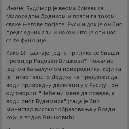
Иначе, Будимир је веома близак са
Милорадом Додиком и прати га током
сваке његове посјете Русији док је он био
предсједник али и након што је отишао
са те функције.
Како БН сазнаје, једне прилике се бивши
премијер Радован Вишковић пожалио
једном бањалучлом привреднику, који га
је питао "зашто Додику не предложи да
води привредну делегацију у Русију", он
одговорио: "Неће ни мене да поведе, а
води оног Будимира" (тада је био
министар високог образовања у Влади
коју је водио Вишковић).