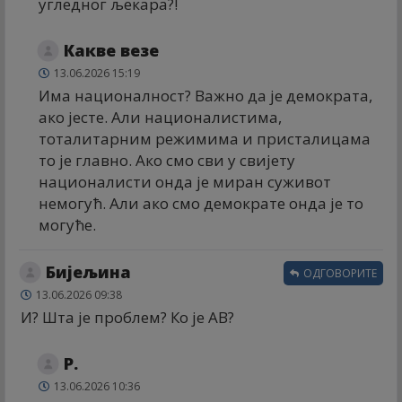
угледног љекара?!
Какве везе
13.06.2026 15:19
Има националност? Важно да је демократа,
ако јесте. Али националистима,
тоталитарним режимима и присталицама
то је главно. Ако смо сви у свијету
националисти онда је миран суживот
немогућ. Али ако смо демократе онда је то
могуће.
Бијељина
ОДГОВОРИТЕ
13.06.2026 09:38
И? Шта је проблем? Ко је АВ?
Р.
13.06.2026 10:36