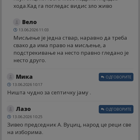
хода.Кад га погледас видис зло живо
Вело
13.06.2026 11:03
Мисљење је једна ствар, наравно да треба
свако да има право на мисљење, а
подстрекивање на несто правно гледано је
несто друго.
Мика
ОДГОВОРИТЕ
13.06.2026 10:17
Ништа чудно за септичку јаму .
Лазо
ОДГОВОРИТЕ
13.06.2026 10:25
Зивео председник А. Вуциц, народ це реци све
на изборима.