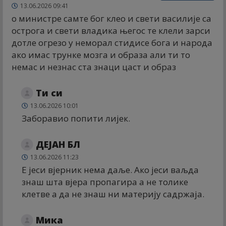
13.06.2026 09:41
о министре самте бог клео и свети василије са
острога и свети владика његос те клели зарси
дотле огрезо у неморал стидисе бога и народа
ако имас трунке мозга и образа али ти то
немас и незнас ста знаци цаст и образ
Ти си
13.06.2026 10:01
Заборавио попити лијек.
ДЕЈАН БЛ
13.06.2026 11:23
Е јеси вјерник нема даље. Ако јеси ваљда
знаш шта вјера пропагира а не толике
клетве а да не знаш ни материју садржаја.
Мика