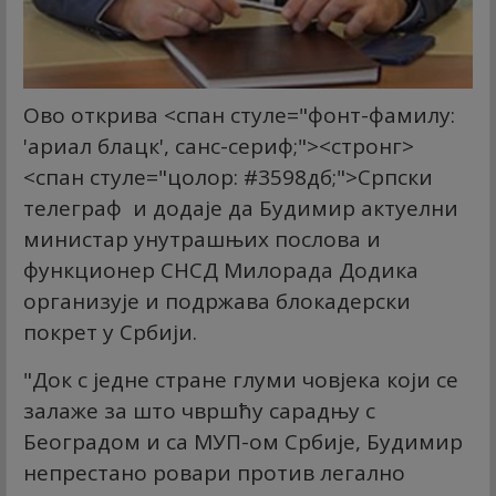
Ово открива
<спан стyле="фонт-фамилy:
'ариал блацк', санс-сериф;"><стронг>
<спан стyле="цолор: #3598дб;">Српски
телеграф
и додаје да Будимир актуелни
министар унутрашњих послова и
функционер СНСД Милорада Додика
организује и подржава блокадерски
покрет у Србији.
"Док с једне стране глуми човјека који се
залаже за што чвршћу сарадњу с
Београдом и са МУП-ом Србије, Будимир
непрестано ровари против легално