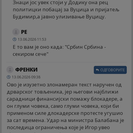
Знаци јос увек стоји у Додику она рец
политицки побацај за Вуцица и пријатељ
Будимир,а јавно улизивање Вуцицу.
РЕ
13.06.2026 11:53
Е то вам је оно када: "Србин Србина -
секиром сече"
ФРЕНКИ
ОДГОВОРИТЕ
13.06.2026 09:38
Ово је изузетно злонамеран текст наручен од
дрварског товљеника, јер његови најближи
сарадници финансијски помажу блокадере, а
он глуми човека, само глуми човека, који би
применом силе длокадерске протесте угушио
за сат времена. Удар на министра Балабана је
последица ограничења које је Игор увео