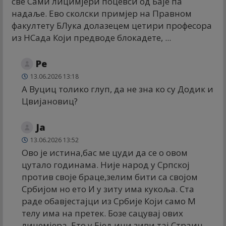
све Сами лицимјери поцевси од Баје па
надаље. Ево сколски примјер на Правном
факултету БЛука долазецем цетири професора
из НСада Који предводе блокадете, ...
Ре
13.06.2026 13:18
А Вуциц толико глуп, да не зна ко су Додик и
Цвијановиц?
Ја
13.06.2026 13:52
Ово је истина,бас ме цуди да се о овом
цутало годинама. Није народ у Српској
против своје браце,зелим бити са својом
Србијом но ето И у зиту има кукоља. Ста
раде обавјестајци из Србије Који само М
телу има на претек. Бозе сацувај ових
лицемјера. Ето у Бјељини зиви тај Страин