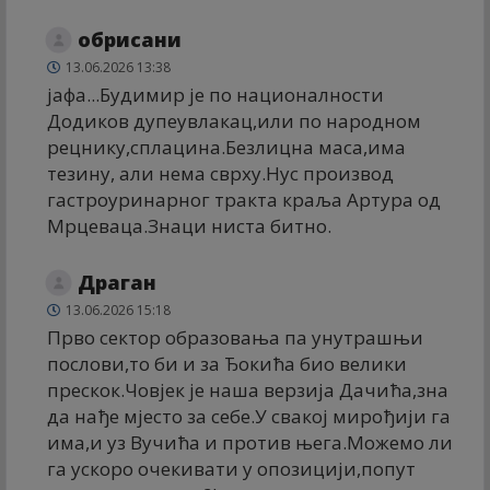
обрисани
13.06.2026 13:38
јафа...Будимир је по националности
Додиков дупеувлакац,или по народном
рецнику,сплацина.Безлицна маса,има
тезину, али нема сврху.Нус производ
гастроуринарног тракта краља Артура од
Мрцеваца.Знаци ниста битно.
Драган
13.06.2026 15:18
Прво сектор образовања па унутрашњи
послови,то би и за Ђокића био велики
прескок.Човјек је наша верзија Дачића,зна
да нађе мјесто за себе.У свакој мирођији га
има,и уз Вучића и против њега.Можемо ли
га ускоро очекивати у опозицији,попут