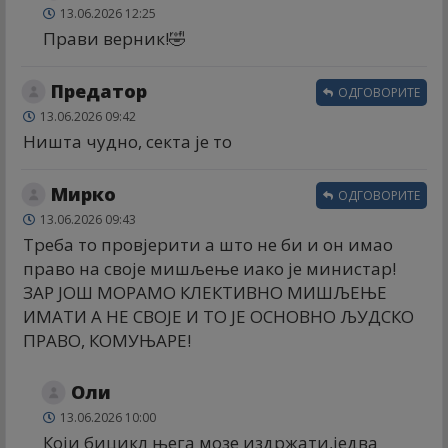
13.06.2026 12:25
Прави верник!🤣
Предатор
ОДГОВОРИТЕ
13.06.2026 09:42
Ништа чудно, секта је то
Мирко
ОДГОВОРИТЕ
13.06.2026 09:43
Треба то провјерити а што не би и он имао
право на своје мишљење иако је министар!
ЗАР ЈОШ МОРАМО КЛЕКТИВНО МИШЉЕЊЕ
ИМАТИ А НЕ СВОЈЕ И ТО ЈЕ ОСНОВНО ЉУДСКО
ПРАВО, КОМУЊАРЕ!
Оли
13.06.2026 10:00
Који бицикл њега мозе издржати,једва