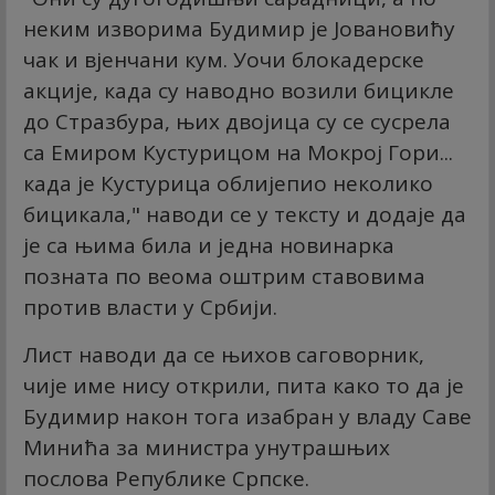
неким изворима Будимир је Јовановићу
чак и вјенчани кум. Уочи блокадерске
акције, када су наводно возили бицикле
до Стразбура, њих двојица су се сусрела
са Емиром Кустурицом на Мокрој Гори...
када је Кустурица облијепио неколико
бицикала," наводи се у тексту и додаје да
је са њима била и једна новинарка
позната по веома оштрим ставовима
против власти у Србији.
Лист наводи да се њихов саговорник,
чије име нису открили, пита како то да је
Будимир након тога изабран у владу Саве
Минића за министра унутрашњих
послова Републике Српске.