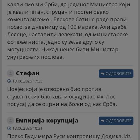
Какви смо ми Срби, да јединог Министра који
је квалитетан, струцан и постен овако
коментарисемо…Елекове ботине раде прави
посао, за дневницу од 100 марака. Али дзабе
Лелеце, наставити лелекати, од министарске
фотеље ниста. Једно су зеље друго су
могуцности. Никад нецес бити Министар
унутрасњих послова.
Стефан
ОДГОВОРИТЕ
13.06.2026 17:23
Цовјек који је отворено био против
студентских блокада и осудјивао их. Лос
покусај да се оцрни најбољи од нас Срба.
Емпирија корупција
ОДГОВОРИТЕ
13.06.2026 18:31
Преко Будимира Руси контролишу Додика. Из