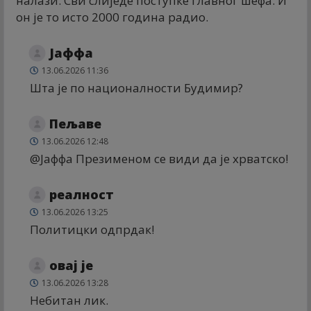
налази. Сви слиједе поступке главног шефа. И
он је то исто 2000 година радио.
Јаффа
13.06.2026 11:36
Шта је по националности Будимир?
Пељаве
13.06.2026 12:48
@Јаффа Презименом се види да је хрватско!
реалност
13.06.2026 13:25
Политицки одпрдак!
овај је
13.06.2026 13:28
Небитан лик.