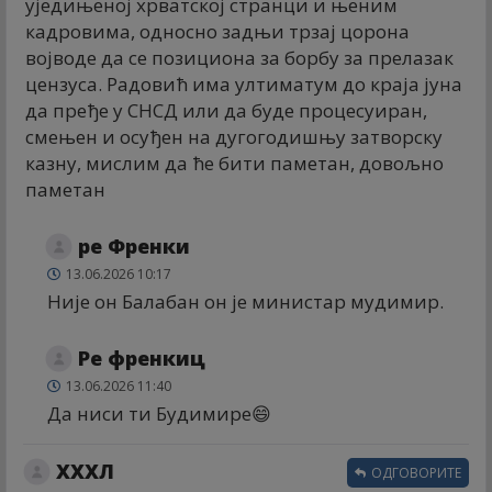
уједињеној хрватској странци и њеним
кадровима, односно задњи трзај цорона
војводе да се позициона за борбу за прелазак
цензуса. Радовић има ултиматум до краја јуна
да пређе у СНСД или да буде процесуиран,
смењен и осуђен на дугогодишњу затворску
казну, мислим да ће бити паметан, довољно
паметан
ре Френки
13.06.2026 10:17
Није он Балабан он је министар мудимир.
Ре френкиц
13.06.2026 11:40
Да ниси ти Будимире😄
XXXЛ
ОДГОВОРИТЕ