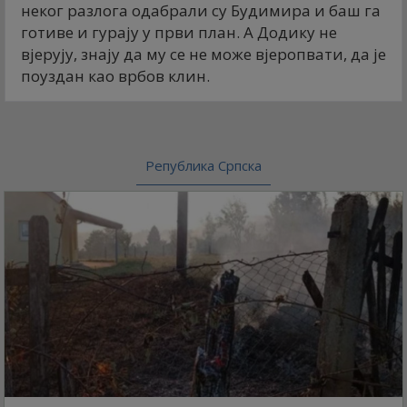
неког разлога одабрали су Будимира и баш га
готиве и гурају у први план. А Додику не
вјерују, знају да му се не може вјеропвати, да је
поуздан као врбов клин.
Република Српска