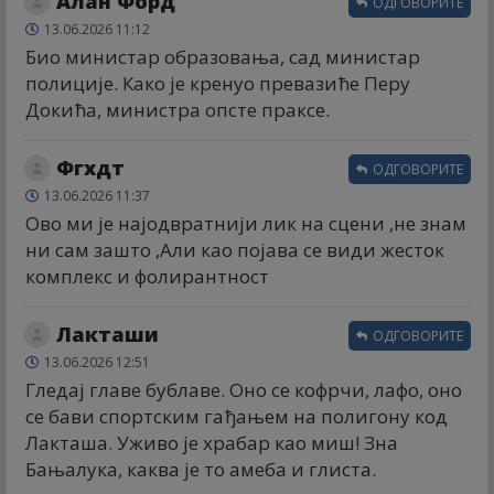
Алан Форд
ОДГОВОРИТЕ
13.06.2026 11:12
Био министар образовања, сад министар
полиције. Како је кренуо превазиће Перу
Докића, министра опсте праксе.
Фгхдт
ОДГОВОРИТЕ
13.06.2026 11:37
Ово ми је најодвратнији лик на сцени ,не знам
ни сам зашто ,Али као појава се види жесток
комплекс и фолирантност
Лакташи
ОДГОВОРИТЕ
13.06.2026 12:51
Гледај главе бублаве. Оно се кофрчи, лафо, оно
се бави спортским гађањем на полигону код
Лакташа. Уживо је храбар као миш! Зна
Бањалука, каква је то амеба и глиста.