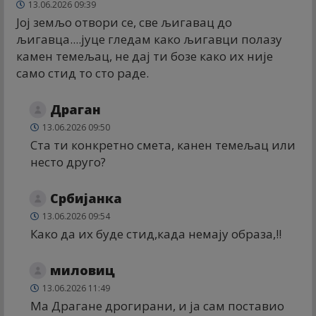
13.06.2026 09:39
Јој земљо отвори се, све љигавац до
љигавца....јуце гледам како љигавци полазу
камен темељац, не дај ти бозе како их није
само стид то сто раде.
Драган
13.06.2026 09:50
Ста ти конкретно смета, канен темељац или
несто дрyго?
Србијанка
13.06.2026 09:54
Како да их буде стид,када немају образа,!!
миловиц
13.06.2026 11:49
Ма Драгане дрогирани, и ја сам поставио