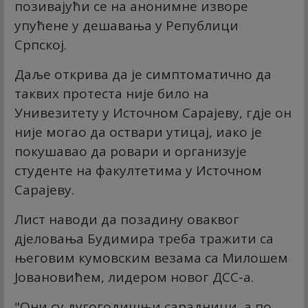
позивајући се на анонимне изворе
упућене у дешавања у Републици
Српској.
Даље открива да је симптоматично да
таквих протеста није било на
Унивезитету у Источном Сарајеву, гдје он
није могао да оствари утицај, иако је
покушавао да ровари и организује
студенте на факултетима у Источном
Сарајеву.
Лист наводи да позадину оваквог
дјеловања Будимира треба тражити са
његовим кумовским везама са Милошем
Јовановићем, лидером новог ДСС-а.
"Они су дугогодишњи сарадници, а по