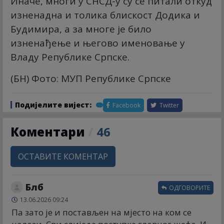
Иначе, многи у СНСД-у су се питали откуд
изненадна и толика блискост Додика и
Будимира, а за многе је било
изненађење и његово именовање у
Владу Републике Српске.
(БН) Фото: МУП Републике Српске
Подијелите вијест:
Facebook
Twitter
Коментари
/
46
ОСТАВИТЕ КОМЕНТАР
Блб
ОДГОВОРИТЕ
13.06.2026 09:24
Па зато је и постављен на мјесто на ком се