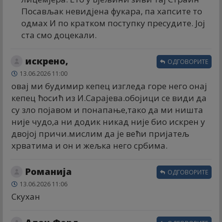
Посављак невидјена фукара, па хапсите то
одмах И по кратком поступку пресудите. Јој
ста смо доцекали.
искрено,
ОДГОВОРИТЕ
13.06.2026 11:00
овај ми будимир кепец изгледа горе него онај
кепец ћосић из И.Сарајева.обојици се види да
су зло појавом и понапање,тако да ми ништа
није чудо,а ни додик никад није био искрен у
двојој причи.мислим да је већи пријатељ
хрватима и он и жељка него србима.
Романија
ОДГОВОРИТЕ
13.06.2026 11:06
Скухан