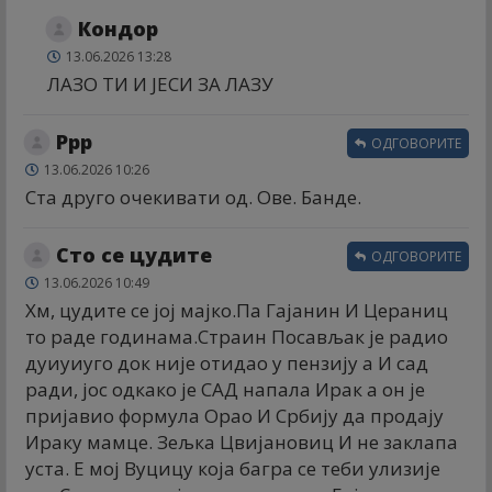
Кондор
13.06.2026 13:28
ЛАЗО ТИ И ЈЕСИ ЗА ЛАЗУ
Ррр
ОДГОВОРИТЕ
13.06.2026 10:26
Ста друго очекивати од. Ове. Банде.
Сто се цудите
ОДГОВОРИТЕ
13.06.2026 10:49
Хм, цудите се јој мајко.Па Гајанин И Цераниц
то раде годинама.Страин Посављак је радио
дуиуиуго док није отидао у пензију а И сад
ради, јос одкако је САД напала Ирак а он је
пријавио формула Орао И Србију да продају
Ираку мамце. Зељка Цвијановиц И не заклапа
уста. Е мој Вуцицу која багра се теби улизије