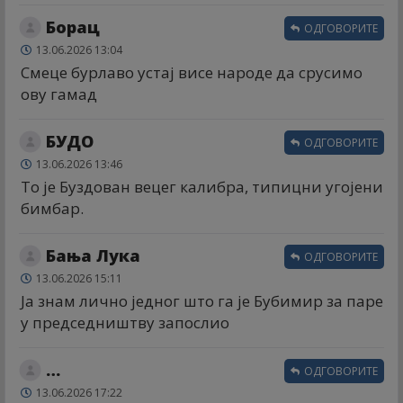
Борац
ОДГОВОРИТЕ
13.06.2026 13:04
Смеце бурлаво устај висе народе да срусимо
ову гамад
БУДО
ОДГОВОРИТЕ
13.06.2026 13:46
То је Буздован вецег калибра, типицни угојени
бимбар.
Бања Лука
ОДГОВОРИТЕ
13.06.2026 15:11
Ја знам лично једног што га је Бубимир за паре
у председништву запослио
…
ОДГОВОРИТЕ
13.06.2026 17:22