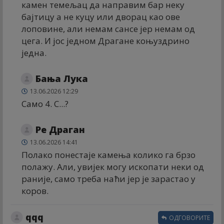
камен темељац да направим бар неку
бајтицу а не куцу или дворац као ове
лоповине, али немам сансе јер немам од
цега. И јос једном Драгане коњуздрино
једна.
Бања Лука
13.06.2026 12:29
Само 4. С...?
Ре Драган
13.06.2026 14:41
Полако понестаје камења колико га брзо
полажу. Али, увијек могу ископати неки од
раније, само треба наћи јер је зарастао у
коров.
qqq
ОДГОВОРИТЕ