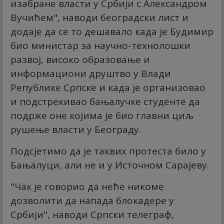
изабране власти у Србији с Александром
Вучићем", наводи београдски лист и
додаје да се то дешавало када је Будимир
био министар за научно-технолошки
развој, високо образовање и
информациони друштво у Влади
Републике Српске и када је организовао
и подстрекивао бањалучке студенте да
подрже оне којима је био главни циљ
рушење власти у Београду.
Подсјетимо да је таквих протеста било у
Бањалуци, али не и у Источном Сарајеву.
"Чак је говорио да неће никоме
дозволити да напада блокадере у
Србији", наводи Српски телеграф,