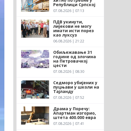
хитно потребне у
Републици Српској
07.08.2026 | 07:13
ПДВ укинути,
лијекови не могу
имати исти порез
као луксуз
06.08.2026 | 21:22
Обиљежавање 31
године од злочина
на Петровачкој
цести
07.08.2026 | 08:30
Седморо убијених у
пуцњави у школи на
Тајланду
07.08.2026 | 07:52
Драма у Поречу:
Апартман изгорио,
штета 400.000 евра
07.08.2026 | 07:41