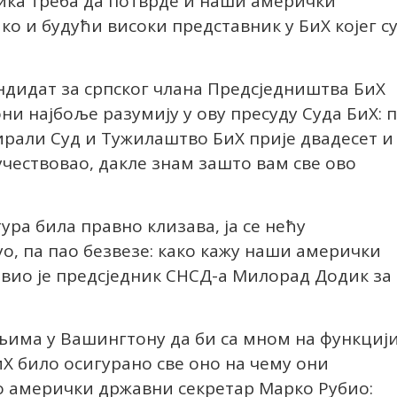
ка треба да потврде и наши амерички
ко и будући високи представник у БиХ којег с
андидат за српског члана Предсједништва БиХ
они најбоље разумију у ову пресуду Суда БиХ: 
рали Суд и Тужилаштво БиХ прије двадесет и
 учествовао, дакле знам зашто вам све ово
ура била правно клизава, ја се нећу
уо, па пао безвезе: како кажу наши амерички
јавио је предсједник СНСД-а Милорад Додик за
ељима у Вашингтону да би са мном на функциј
Х било осигурано све оно на чему они
ао амерички државни секретар Марко Рубио: