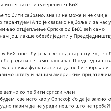
и интегритет и суверенитет БиХ.
ће то бити сабрано, значи не може и не смије
 гарантујем! А то је свакако најбоље и за нас у
помињао отцјепљење Српске од БиХ, већ само
у нам још лакше обезбиједити у Предсједништв
у БиХ, опет ћу ја за све то да гарантујем, јер 
о ће радити не само наш члан Предсједништв
и мало нижи функционери, да не би забрљали
правимо штету и нашим америчким пријатељи
је важно ко ће бити српски члан
удем, све исто као у Српској: к'о да је важно к
 будно пазим да не уради нешто што не треба?!