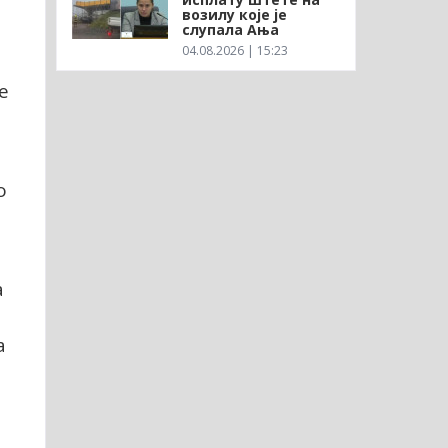
возилу које је
слупала Ања
04.08.2026 | 15:23
е
о
а
а