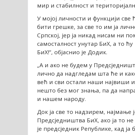
мир и стабилност и територијалн
У мојој личности и функцији све 
бити грешке, за све то им ја лично
Српској, јер ја никад нисам ни 
самосталност унутар БиХ, а то ћ
БиХ!“, објаснио је Додик.
„А и ако не будем у Предсједништв
лично да надгледам шта ће и как
већ и сви остали наши највиши 
нешто без мог знања, па да на
и нашем народу.
Док ја све то надзирем, најмање 
Предсједништва БиХ, ако ја то не б
је предсједник Републике, кад ја