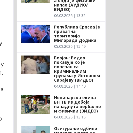
а онда је физички
напао (АУДИО/
ВИДЕО)
06.08.2026 | 13:32
Република Српска је
приватна
територија
Милорада Додика
у
05.08.2026 | 15:49
Берјан: Видео
показује ко је
ћу
повезан са
криминалним
а,
групама у Источном
Сарајеву (ВИДЕО)
04.08.2026 | 14:40
ма
Новинарска екипа
БН ТВ из Добоја
нападнута вербално
и физички (ВИДЕО)
04.08.2026 | 13:18
о
Осигурање одбило
исплату штете на