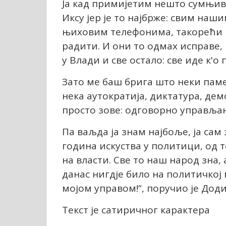
Ја кад примијетим нешто сумњиво
Иксу јер је то најбрже: свим на
њиховим телефонима, такорећи 
радити. И они то одмах исправе, 
у Влади и све остало: све иде к'о
Зато ме баш брига што неки пам
нека аутократија, диктатура, демо
просто зове: одговорно управља
Па ваљда ја знам најбоље, ја са
година искуства у политици, од
на власти. Све то наш народ зна, 
данас нигдје било на политичкој м
мојом управом!“, поручио је Доди
Текст је сатиричног карактера