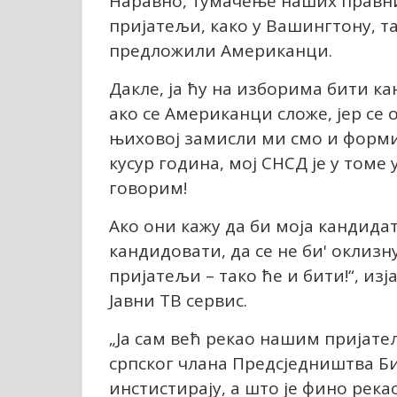
Наравно, тумачење наших правни
пријатељи, како у Вашингтону, та
предложили Американци.
Дакле, ја ћу на изборима бити к
ако се Американци сложе, јер се 
њиховој замисли ми смо и форми
кусур година, мој СНСД је у томе
говорим!
Ако они кажу да би моја кандидат
кандидовати, да се не би' оклизн
пријатељи – тако ће и бити!“, из
Јавни ТВ сервис.
„Ја сам већ рекао нашим пријат
српског члана Предсједништва Би
инстистирају, а што је фино рек