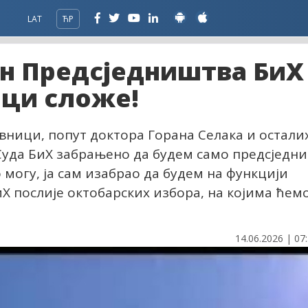
LAT
ЋР
ан Предсједништва БиХ
нци сложе!
вници, попут доктора Горана Селака и осталих
Суда БиХ забрањено да будем само предсједни
о могу, ја сам изабрао да будем на функцији
Х послије октобарских избора, на којима ћем
14.06.2026 | 07