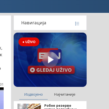
Навигација
● UŽIVO
,
к
о
:31
Издвојено
Најчитаније
Робне резерве