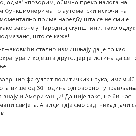
, одма' упозорим, обично преко налога на
шим функционерима то аутоматски искочи на
моментално приме наредбу шта се не смије
како законе у Народној скупштини, тако одлук
 подмазано, што се каже!
етњаковићи стално измишљају да је то као
кратура и којешта друго, јер је истина да се т
ње!
м завршио факултет политичких наука, имам 40
 тога више од 30 година одговорног управљањ
а знају и Американци! Да није тако, не би нас
апи свијета. А види гдје смо сад: никад јачи с
к.