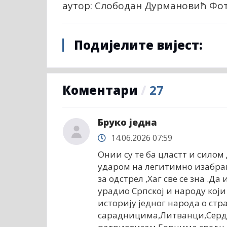
аутор: Слободан Дурмановић Фо
Подијелите вијест:
Коментари
/
27
Бруко једна
14.06.2026 07:59
Онии су те ба цластт и сило
ударом на легитимно изабран
за одстрел ,Хаг све се зна .Д
урадио Српској и народу који
историју једног народа о стр
сарадницима,Литванци,Серда