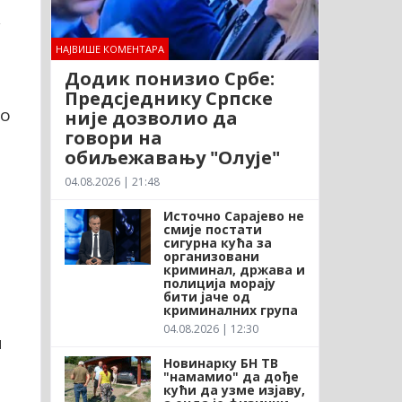
у
НАЈВИШЕ КОМЕНТАРА
Додик понизио Србе:
Предсједнику Српске
по
није дозволио да
говори на
обиљежавању "Олује"
04.08.2026 | 21:48
Источно Сарајево не
смије постати
сигурна кућа за
организовани
криминал, држава и
полиција морају
бити јаче од
криминалних група
04.08.2026 | 12:30
и
Новинарку БН ТВ
"намамио" да дође
кући да узме изјаву,