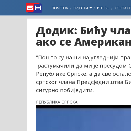
ПОЧЕТНА
ВИЈЕСТИ
РТВ БН
КОНТАКТ
Додик: Бићу чл
ако се Америка
“Пошто су наши најугледнији пра
растумачили да ми је пресудом 
Републике Српске, а да све остал
српског члана Предсједништва Би
сигурно побиједити.
РЕПУБЛИКА СРПСКА