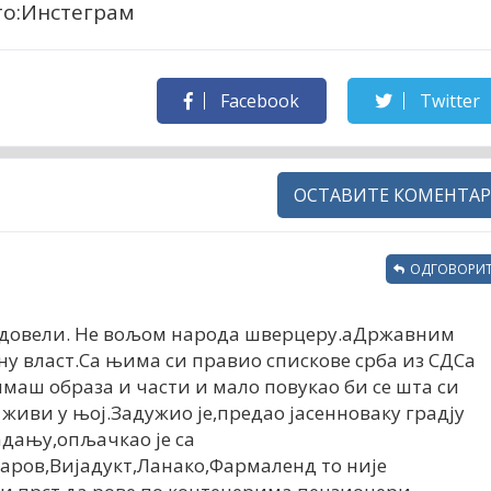
то:Инстеграм
Facebook
Twitter
ОСТАВИТЕ КОМЕНТАР
ОДГОВОРИТ
м довели. Не вољом народа шверцеру.аДржавним
у власт.Са њима си правио спискове срба из СДСа
а имаш образа и части и мало повукао би се шта си
 живи у њој.Задужио је,предао јасенноваку градју
адању,опљачкао је са
ров,Вијадукт,Ланако,Фармаленд то није