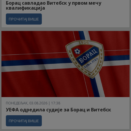
Борац савладао Витебск у првом мечу
квалификација
ПРОЧИТАЈ ВИШЕ
ПОНЕДЕЉАК, 03.08.2026 | 17:38
УЕФА одредила судије за Борац и Витебск
ПРОЧИТАЈ ВИШЕ