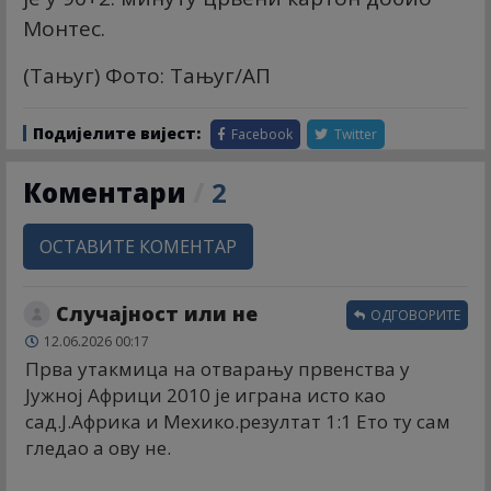
Монтес.
(Тањуг) Фото: Тањуг/АП
Подијелите вијест:
Facebook
Twitter
Коментари
/
2
ОСТАВИТЕ КОМЕНТАР
Случајност или не
ОДГОВОРИТЕ
12.06.2026 00:17
Прва утакмица на отварању првенства у
Јужној Африци 2010 је играна исто као
сад.Ј.Африка и Меxико.резултат 1:1 Ето ту сам
гледао а ову не.