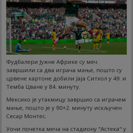
Фудбалери Јужне Африке су меч
завршили са два играча мање, пошто су
црвене картоне добили Јаја Ситхол у 49. и
Темба Цване у 84. минуту.
Мексико је утакмицу завршио са играчем
мање, пошто је у 90+2. минуту искључен
Сесар Монтес.
Уочи почетка меча на стадиону "Астека" у