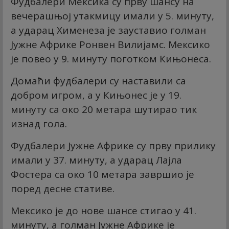
Фудбалери Мексика су прву шансу на
вечерашњој утакмицу имали у 5. минуту,
а ударац Хименеза је зауставио голман
Јужне Африке Ронвен Вилијамс. Мексико
је повео у 9. минуту поготком Кињонеса.
Домаћи фудбалери су наставили са
добром игром, а у Кињонес је у 19.
минуту са око 20 метара шутирао тик
изнад гола.
Фудбалери Јужне Африке су прву прилику
имали у 37. минуту, а ударац Лајла
Фостера са око 10 метара завршио је
поред десне стативе.
Мексико је до нове шансе стигао у 41.
минуту, а голман Јужне Африке је