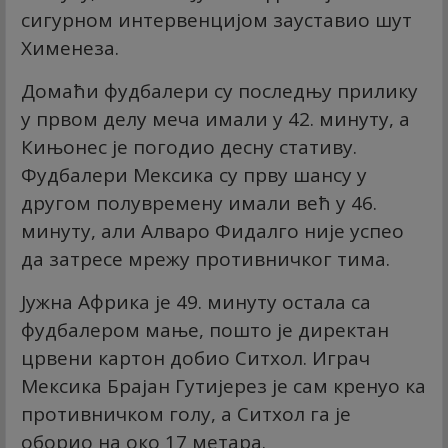
сигурном интервенцијом зауставио шут
Хименеза.
Домаћи фудбалери су последњу прилику
у првом делу меча имали у 42. минуту, а
Кињонес је погодио десну стативу.
Фудбалери Мексика су прву шансу у
другом полувремену имали већ у 46.
минуту, али Алваро Фидалго није успео
да затресе мрежу противничког тима.
Јужна Африка је 49. минуту остала са
фудбалером мање, пошто је директан
црвени картон добио Ситхол. Играч
Мексика Брајан Гутијерез је сам кренуо ка
противничком голу, а Ситхол га је
оборио на око 17 метара.