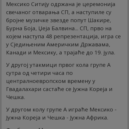
Мексико Ситију одржана је церемонија
свечаног отварања СП, а наступиле су
бројне музичке звезде попут Шакире,
Бурна Боја, Џеја Балвина... СП, прво на
којем наступа 48 репрезентација, игра се
у Сједињеним Америчким Државама,
Канади и Мексику, а трајаће до 19. јула.
У другој утакмици првог кола групе А
сутра од четири часа по
централноевропском времену у
Гвадалахари састаће се Јужна Кореја и
Чешка.
У другом колу групе А играће Мексико -
Јужна Кореја и Чешка - Јужна Африка.