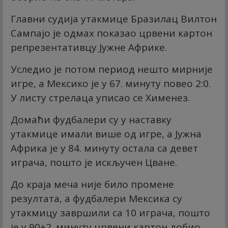
Главни судија утакмице Бразилац Вилтон
Сампајо је одмах показао црвени картон
репрезентативцу Јужне Африке.
Уследио је потом период нешто мирније
игре, а Мексико је у 67. минуту повео 2:0.
У листу стрелаца уписао се Хименез.
Домаћи фудбалери су у наставку
утакмице имали више од игре, а Јужна
Африка је у 84. минуту остала са девет
играча, пошто је искључен Цване.
До краја меча није било промене
резултата, а фудбалери Мексика су
утакмицу завршили са 10 играча, пошто
је у 90+2. минуту црвени картон добио