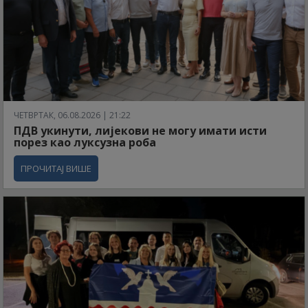
ЧЕТВРТАК, 06.08.2026 | 21:22
ПДВ укинути, лијекови не могу имати исти
порез као луксузна роба
ПРОЧИТАЈ ВИШЕ