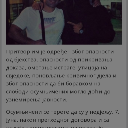
Притвор им је одређен због опасности
од бјекства, опасности од прикривања
доказа, ометање истраге, утицаја на
свједоке, поновљање кривичног дјела и
због опасности да би боравком на
слободи осумњичених могло доћи до
узнемирења јавности.
Осумњичени се терете да су у недјељу, 7.
јуна, након претходног договора и са
подијељеним улогама, на подручју