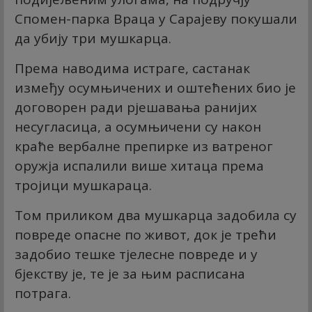
Спомен-парка Враца у Сарајеву покушали
да убију три мушкарца.
Према наводима истраге, састанак
између осумњичених и оштећених био је
договорен ради рјешавања ранијих
несугласица, а осумњичени су након
краће вербалне препирке из ватреног
оружја испалили више хитаца према
тројици мушкараца.
Том приликом два мушкарца задобила су
повреде опасне по живот, док је трећи
задобио тешке тјелесне повреде и у
бјекству је, те је за њим расписана
потрага.