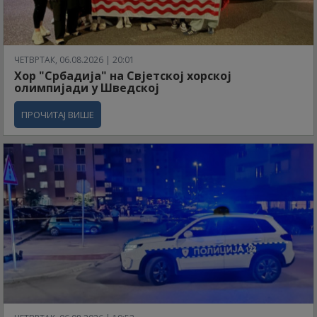
ЧЕТВРТАК, 06.08.2026 | 20:01
Хор "Србадија" на Свјетској хорској
олимпијади у Шведској
ПРОЧИТАЈ ВИШЕ