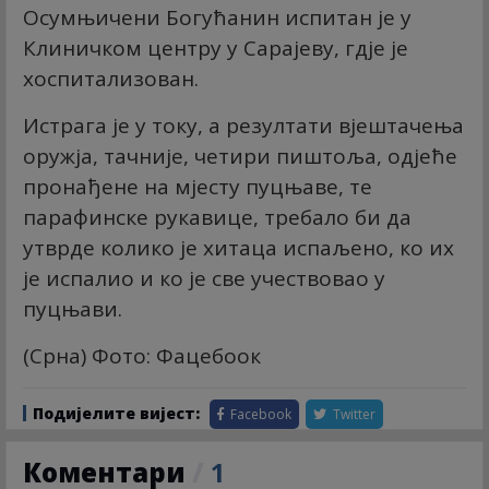
Осумњичени Богућанин испитан је у
Клиничком центру у Сарајеву, гдје је
хоспитализован.
Истрага је у току, а резултати вјештачења
оружја, тачније, четири пиштоља, одјеће
пронађене на мјесту пуцњаве, те
парафинске рукавице, требало би да
утврде колико је хитаца испаљено, ко их
је испалио и ко је све учествовао у
пуцњави.
(Срна) Фото: Фацебоок
Подијелите вијест:
Facebook
Twitter
Коментари
/
1