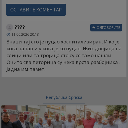
ОСТАВИТЕ КОМЕНТАР
????
ОДГОВОРИТЕ
11.06.2026 20:13
Знаци тај сто је пуцао хоспитализиран. И ко је
кога напао и у кога је ко пуцао. Њих двојица на
слици или та тројица сто су се тамо нашли.
Очито сва петорица су нека врста разбојника .
Јадна им памет.
Република Српска