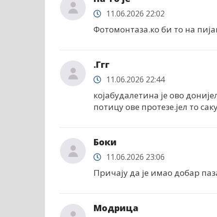
11.06.2026 22:02
Фотомонтаза.ко би то на пија
.Ггг
11.06.2026 22:44
којабудалетина је ово доније
потицу ове протезе.јел то са
Боки
11.06.2026 23:06
Причају да је имао добар паз
Модрица