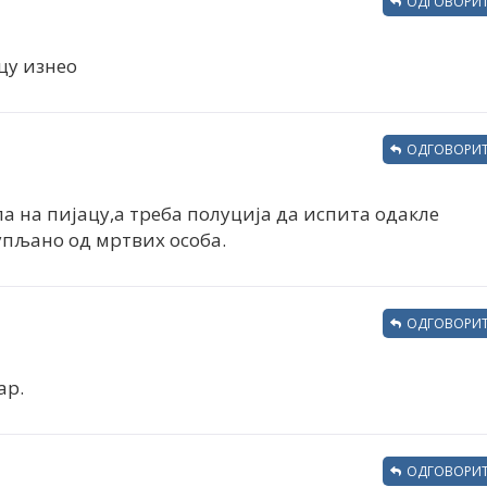
ОДГОВОРИТ
цу изнео
ОДГОВОРИТ
ла на пијацу,а треба полуција да испита одакле
купљано од мртвих особа.
ОДГОВОРИТ
ар.
ОДГОВОРИТ