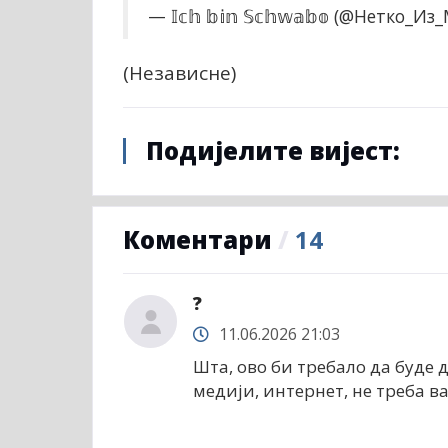
— 𝕀𝕔𝕙 𝕓𝕚𝕟 𝕊𝕔𝕙𝕨𝕒𝕓𝕠 (@Нетко_И
(Независне)
Подијелите вијест:
Коментари
/
14
?
11.06.2026 21:03
Шта, ово би требало да буде 
медији, интернет, не треба в