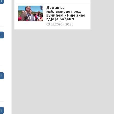
Е
Додик се
избламирао пред
Вучићем - Није знао
гдје је рођен?!
03.08.2026 | 20:30
Е
Е
Е