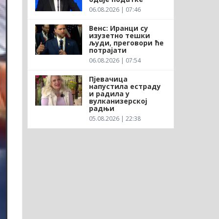
06.08.2026 | 07:46
Венс: Иранци су
изузетно тешки
људи, преговори ће
потрајати
06.08.2026 | 07:54
Пјевачица
напустила естраду
и радила у
вулканизерској
радњи
05.08.2026 | 22:38