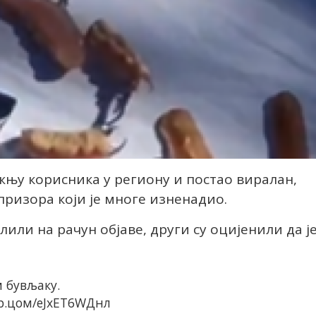
жњу корисника у региону и постао виралан,
призора који је многе изненадио.
или на рачун објаве, други су оцијенили да ј
 бувљаку.
р.цом/еЈxЕТ6WДнл