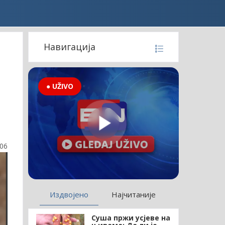
Навигација
● UŽIVO
:06
Издвојено
Најчитаније
Суша пржи усјеве на