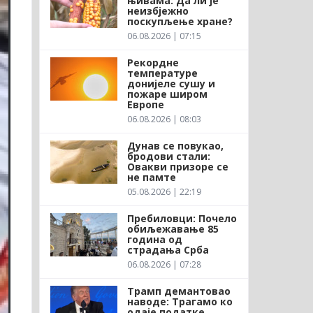
њивама: Да ли је
неизбјежно
поскупљење хране?
06.08.2026 | 07:15
Рекордне
температуре
донијеле сушу и
пожаре широм
Европе
06.08.2026 | 08:03
Дунав се повукао,
бродови стали:
Овакви призоре се
не памте
05.08.2026 | 22:19
Пребиловци: Почело
обиљежавање 85
година од
страдања Срба
06.08.2026 | 07:28
Трамп демантовао
наводе: Трагамо ко
одаје податке