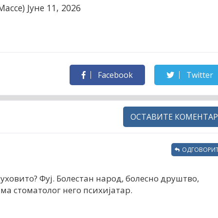
з_Массе)
Јуне 11, 2026
Facebook
Twitter
ОСТАВИТЕ КОМЕНТАР
ОДГОВОРИТ
духовито? Фуј. Болестан народ, болесно друштво,
ама стоматолог него психијатар.