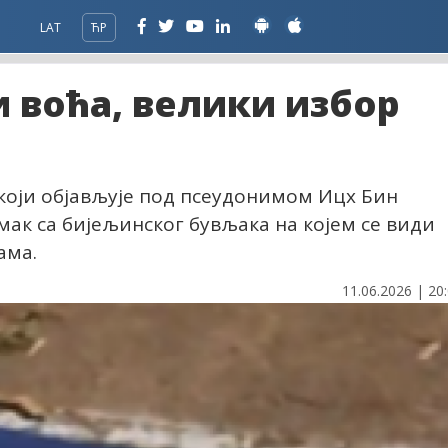
LAT
ЋР
и воћа, велики избор
који објављује под псеудонимом Ицх Бин
мак са бијељинског бувљака на којем се види
ама.
11.06.2026 | 20