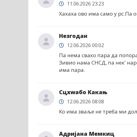
11.06.2026 23:23
Хахаха ово има само у рс.Па 
Незгодан
12.06.2026 00:02
Па нема свако пара да попора
Зивио нама СНСД, па нек' нар
има пара.
Сцхwабо Какањ
12.06.2026 08:08
Ко има зваље не треба ми дол
Адријана Мемкиц