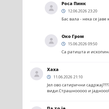
Роса Пинк
12.06.2026 23:20
Бас вала - нека се јаве 
Око Гром
15.06.2026 09:50
Са ратишта и ископина ,
Хаха
11.06.2026 21:10
Јел ово сатирични садржај???
види.Страшнооооо и јаднооо!!
Па то је