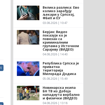
Велика разлика: Ево
колико зарађују
љекари у Српској,
ФБиХ и ЕУ
03.08.2026 | 10:47
Берјан: Видео
показује ко је
повезан са
криминалним
групама у Источном
Сарајеву (ВИДЕО)
04.08.2026 | 14:40
Република Српска је
приватна
Е
територија
Милорада Додика
05.08.2026 | 15:49
Новинарска екипа
БН ТВ из Добоја
нападнута вербално
и физички (ВИДЕО)
04.08.2026 | 13:18