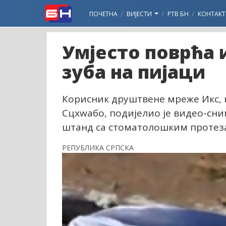
ПОЧЕТНА
ВИЈЕСТИ
РТВ БН
КОНТАКТ
Умјесто поврћа 
зуба на пијаци
Корисник друштвене мреже Икс, 
Сцхwабо, подијелио је видео-сни
штанд са стоматолошким протез
РЕПУБЛИКА СРПСКА