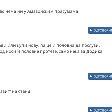
ово нема ни у Амазонским прасумама.
ОДГОВОРИТ
ви или купи нову, па це и половна да послузи.
од носи и половне протезе, само нека за Додика
ОДГОВОРИТ
азит' на станд!
ОДГОВОРИТ