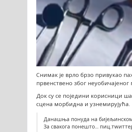
Снимак је врло брзо привукао па
првенствено због неуобичајеног 
Док су се поједини корисници шал
сцена морбидна и узнемирујућа.
Данашња понуда на бијељинском
За свакога понешто...
пиц.тwитте