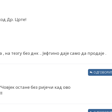
код Др. Црте!
 на тезгу без днк .. Јефтино даје само да продаје .
ОДГОВОРИТ
?Човјек остане без ријечи кад ово
!