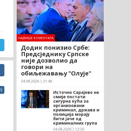
НАЈВИШЕ КОМЕНТАРА
Додик понизио Србе:
Предсједнику Српске
није дозволио да
говори на
обиљежавању "Олује"
04.08.2026 | 21:48
Е
Источно Сарајево не
смије постати
сигурна кућа за
организовани
криминал, држава и
полиција морају
бити јаче од
криминалних група
04.08.2026 | 12:30