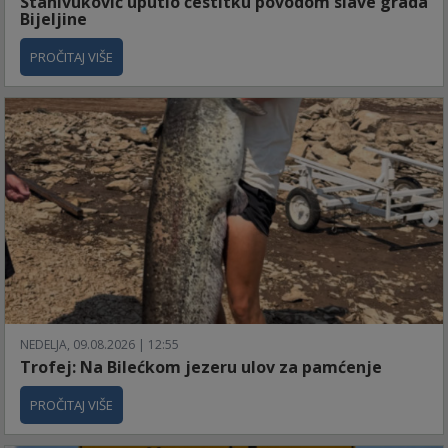
Stanivuković uputio čestitku povodom slave grada
Bijeljine
PROČITAJ VIŠE
NEDELJA, 09.08.2026 | 12:55
Trofej: Na Bilećkom jezeru ulov za pamćenje
PROČITAJ VIŠE