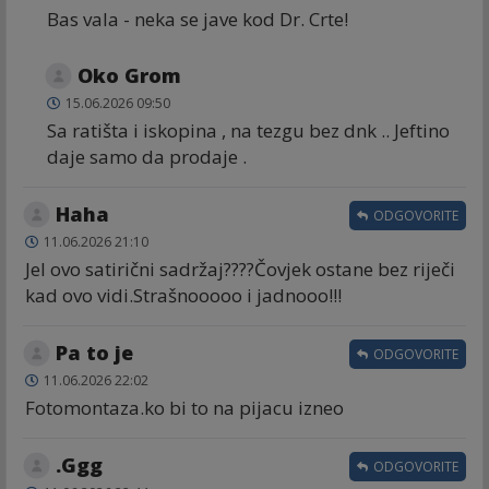
Bas vala - neka se jave kod Dr. Crte!
Oko Grom
15.06.2026 09:50
Sa ratišta i iskopina , na tezgu bez dnk .. Jeftino
daje samo da prodaje .
Haha
ODGOVORITE
11.06.2026 21:10
Jel ovo satirični sadržaj????Čovjek ostane bez riječi
kad ovo vidi.Strašnooooo i jadnooo!!!
Pa to je
ODGOVORITE
11.06.2026 22:02
Fotomontaza.ko bi to na pijacu izneo
.Ggg
ODGOVORITE