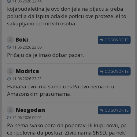
11.06.2026 22:44
kojabudaletina je ovo donijela na pijacu,a treba
polucija da ispita odakle poticu ove proteze.jel to
sakupljano od mrtvih osoba.
Boki
ODGOVORITE
11.06.2026 23:06
Pričaju da je imao dobar pazar.
Modrica
ODGOVORITE
11.06.2026 23:23
Hahaha ovo ima samo u rs.Pa ovo nema ni u
Amazonskim prasumama.
Nezgodan
ODGOVORITE
12.06.2026 00:02
Pa nema svako para da poporavi ili kupi novu, pa
ce i polovna da posluzi. Zivio nama SNSD, pa nek'