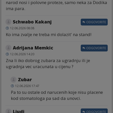
narod nosi i polovne proteze, samo neka za Dodika
ima para.
Schwabo Kakanj
ODGOVORITE
12.06.2026 08:08
Ko ima zvalje ne treba mi dolazit' na stand!
Adrijana Memkic
ODGOVORITE
12.06.2026 14:20
Zna li iko dobrog zubara za ugradnju ili je
ugradnja vec uracunata u cijenu ?
Zubar
12.06.2026 17:47
Pa to su ostale od narucenih koje nisu placene
kod stomatologa pa sad da unovci.
Ljudi
ODGOVORITE