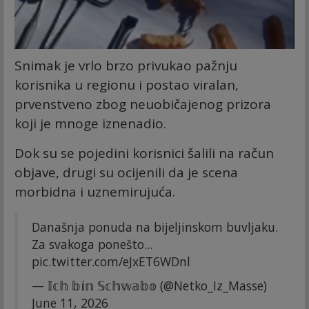
Snimak je vrlo brzo privukao pažnju
korisnika u regionu i postao viralan,
prvenstveno zbog neuobičajenog prizora
koji je mnoge iznenadio.
Dok su se pojedini korisnici šalili na račun
objave, drugi su ocijenili da je scena
morbidna i uznemirujuća.
Današnja ponuda na bijeljinskom buvljaku.
Za svakoga ponešto...
pic.twitter.com/eJxET6WDnl
— 𝕀𝕔𝕙 𝕓𝕚𝕟 𝕊𝕔𝕙𝕨𝕒𝕓𝕠 (@Netko_Iz_Masse)
June 11, 2026