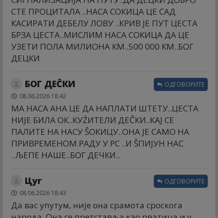
СТЕ ПРОЦИТАЛА ..НАСА СОКИЦА ЦЕ САД
КАСИРАТИ ДЕБЕЛУ ЛОВУ ..КРИВ ЈЕ ПУТ ЦЕСТА
БРЗА ЦЕСТА..МИСЛИМ НАСА СОКИЦА ДА ЦЕ
УЗЕТИ ПОЛА МИЛИОНА КМ..500 000 КМ..БОГ
ДЕЦКИ
БОГ ДЕĈКИ
ОДГОВОРИТЕ
08.06.2026 18:42
МА НАСА АНА ЦЕ ДА НАПЛАТИ ШТЕТУ..ЦЕСТА
НИЈЕ БИЛА ОК..КУŹИТЕЛИ ДЕĈКИ..КАЈ СЕ
ПАЛИТЕ НА НАСУ ŜОКИЦУ..ОНА ЈЕ САМО НА
ПРИВРЕМЕНОМ.РАДУ У РС ..И ŜПИЈУН НАС
..ЉЕПЕ НАШЕ..БОГ ДЕЧКИ..
Цуг
ОДГОВОРИТЕ
08.06.2026 18:43
Да вас упутум, није она срамота сроскога
народа. Она се претставља као рватица и у