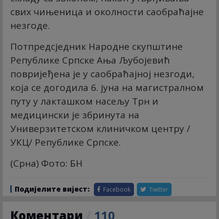
свих чињеница и околности саобраћајне
незгоде.
Потпредсједник Народне скупштине
Републике Српске Ања Љубојевић
повријеђена је у саобраћајној незгоди,
која се догодила 6. јуна на магистралном
путу у лакташком насељу Трн и
медицински је збринута на
Универзитетском клиничком центру /
УКЦ/ Републике Српске.
(Срна) Фото: БН
Подијелите вијест:
Facebook
Twitter
Коментари
/
110