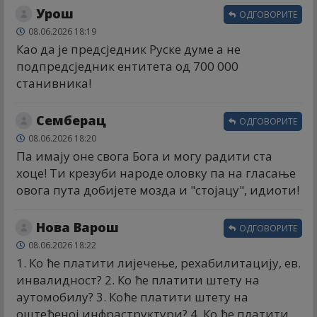
Урош
ОДГОВОРИТЕ
08.06.2026 18:19
Као да је предсједник Руске думе а не
подпредсједник ентитета од 700 000
станивника!
Семберац
ОДГОВОРИТЕ
08.06.2026 18:20
Па имају оне свога Бога и могу радити ста
хоце! Ти крезуби народе оловку па на гласање
овога пута добијете мозда и "стојацу", идиоти!
Нова Варош
ОДГОВОРИТЕ
08.06.2026 18:22
1. Ко ће платити лијечење, рехабилитацију, ев.
инвалидност? 2. Ко ће платити штету на
аутомобилу? 3. Коће платити штету на
оштећеној инфраструктури? 4. Ко ће платити