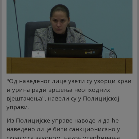
"Од наведеног лице узети су узорци крви
и урина ради вршења неопходних
вјештачења", навели су у Полицијској
управи.
Из Полицијске управе наводе и да ће
наведено лице бити санкционисано у
складу са законом, након утврђивања