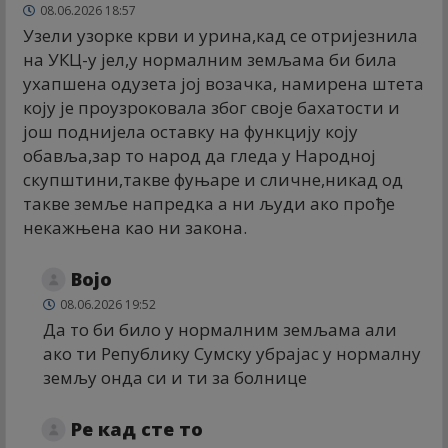
08.06.2026 18:57
Узели узорке крви и урина,кад се отријезнила
на УКЦ-у јел,у нормалним земљама би била
ухапшена одузета јој возачка, намирена штета
коју је проузроковала због своје бахатости и
још поднијела оставку на функцију коју
обавља,зар то народ да гледа у Народној
скупштини,такве фуњаре и сличне,никад од
такве земље напредка а ни људи ако прође
некажњена као ни закона.
Војо
08.06.2026 19:52
Да то би било у нормалним земљама али
ако ти Републику Сумску убрајас у нормалну
земљу онда си и ти за болнице
Ре кад сте то