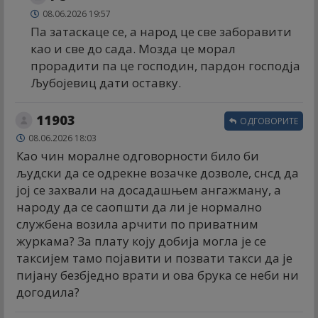
08.06.2026 19:57
Па затаскаце се, а народ це све заборавити
као и све до сада. Мозда це морал
прорадити па це господин, пардон господја
Љубојевиц дати оставку.
11903
ОДГОВОРИТЕ
08.06.2026 18:03
Као чин моралне одговорности било би
људски да се одрекне возачке дозволе, снсд да
јој се захвали на досадашњем ангажману, а
народу да се саопшти да ли је нормално
службена возила арчити по приватним
журкама? За плату коју добија могла је се
таксијем тамо појавити и позвати такси да је
пијану безбједно врати и ова брука се неби ни
догодила?