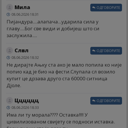
Мила
ОДГОВОРИТЕ
08.06.2026 18:31
Пијандура....алапача...ударила сила у
главу....Бог све види и добијеш што си
заслужила....
Слвл
ОДГОВОРИТЕ
08.06.2026 18:32
Не дирајте Ањку ста ако је мало попила ко није
попио кад је био на фести.Слупала сл возило
купит це дрзава друго ста 60000 ситница
Дјоле.
Цццццц
ОДГОВОРИТЕ
08.06.2026 18:33
Има ли ту морала???? Оставка!!!! У
цивилизованом свијету се подноси иставка.