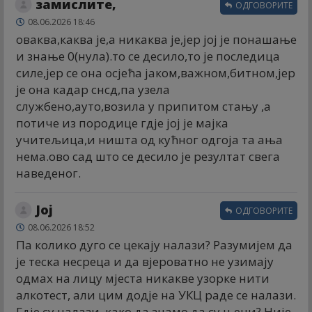
замислите,
ОДГОВОРИТЕ
08.06.2026 18:46
оваква,каква је,а никаква је,јер јој је понашање
и знање 0(нула).то се десило,то је последица
силе,јер се она осјећа јаком,важном,битном,јер
је она кадар снсд,па узела
службено,ауто,возила у припитом стању ,а
потиче из породице гдје јој је мајка
учитељица,и ништа од кућног одгоја та ања
нема.ово сад што се десило је резултат свега
наведеног.
Јој
ОДГОВОРИТЕ
08.06.2026 18:52
Па колико дуго се цекају налази? Разумијем да
је теска несреца и да вјероватно не узимају
одмах на лицу мјеста никакве узорке нити
алкотест, али цим додје на УКЦ раде се налази.
Гдје су налази, како да знамо да су њени? Није