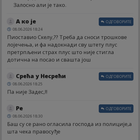
Залосно али је тако.
А ко је
ОДГОВОРИТЕ
08.06.2026 18:24
Пиоставио Скелу,?? Треба да сноси трошкове
лојечења, и фа надокнади сву штету плус
претрпљени страх плус што није стигла
дотична на посао и свашта још
Срећа у Несрећи
ОДГОВОРИТЕ
08.06.2026 18:25
Па није Задес,!!
Ре
ОДГОВОРИТЕ
08.06.2026 18:30
Баш су се рано огласила господа из полиције,а
шта чека правосуђе