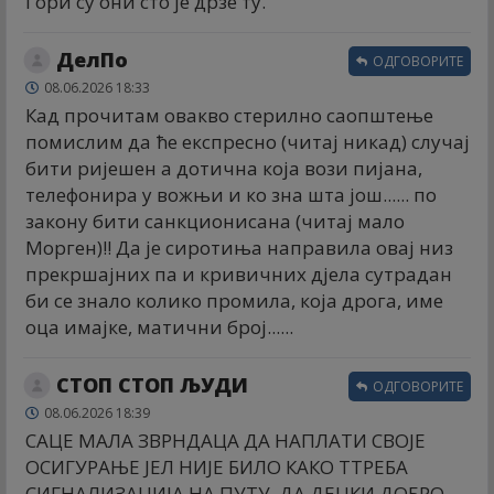
Гори су они сто је дрзе ту.
ДелПо
ОДГОВОРИТЕ
08.06.2026 18:33
Кад прочитам овакво стерилно саопштење
помислим да ће експресно (читај никад) случај
бити ријешен а дотична која вози пијана,
телефонира у вожњи и ко зна шта још...... по
закону бити санкционисана (читај мало
Морген)!! Да је сиротиња направила овај низ
прекршајних па и кривичних дјела сутрадан
би се знало колико промила, која дрога, име
оца имајке, матични број......
СТОП СТОП ЉУДИ
ОДГОВОРИТЕ
08.06.2026 18:39
САЦЕ МАЛА ЗВРНДАЦА ДА НАПЛАТИ СВОЈЕ
ОСИГУРАЊЕ ЈЕЛ НИЈЕ БИЛО КАКО ТТРЕБА
СИГНАЛИЗАЦИЈА НА ПУТУ..ДА ДЕЦКИ ДОБРО