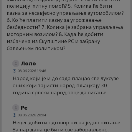
полицију, хитну помоћ? 5. Колика ће бити
казна за несавјесно управљање аутомобилом?
6. Ко ће платити казну за угрожавање
безбедности? 7. Колика је забрана управљања
моторним возилом? 8. Када ће добити
избачена из Скупштине РС и забрану
бављењем политиком?
Лоло
08.06.2026 19:46
Народ који је и до сада плацао све луксузе
оних који тај исти народ пљацкају 30
година.српски народ,овце да сисање
Ре
08.06.2026 20:04
Нецес добити одговор ни на једно питање.
За пар дана це бити све заборављено.