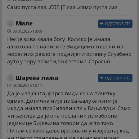
Само пуста лаз...СВЕ ЈЕ лаз ..само пуста лаз
Миле
ОДГОВОРИТЕ
08.06.2026 18:09
Нек је зива хвала богу. Колико је имала
алкохола то написите.Видицемо хоце ли из
моралних разлога поднијети оставку.Слузбено
ауто у зору возити,по фестама-Страсно.
Шарена лажа
ОДГОВОРИТЕ
08.06.2026 18:17
Да је извјештај фарса види се на почетку
одмах. Дотична није из Бањалуке нити је
икада имала пребивалиште у Бањалуци. Сама
чињеница да је она посланик из изборне
јединице Бијељина говори да је то тако.
Питам се како даље вјеровати у извјештај кад
ни мјесто становања није тачно написано