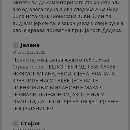
Мозете ви да коментарисете ста хоцете али
ако од овога слуцаја ова сподоба Ања буде
била иста санкционисана зиви били па
видјели јер секта је закон узела у своје руке а
ово је дрзава приватна прција госп.Додика..
Јелена
08.06.2026 20:25
Прочитај мишљења људи о теби., Ања.
Страшноооо! ТЕШКО ТЕБИ ОД ТЕБЕ ТАКВЕ!
ИСФРУСТРИРАНА, НЕОДГОЈЕНА. АЛАПАЧА.
КРВАТИЦЕ НИСУ ТАКВЕ. ЈЕСУ ЛИ ТЕ
ПЛЕНКОВИЋ И МИЛАНОВИЋ МАКАР
ПОЗВАЛИ ТЕЛЕФОНОМ, АКО ТЕ НИСУ
ОБИШЛИ, ДА ТЕ ПИТАЈУ ЗА ТВОЈЕ С(Р)ТАЊЕ,
ПОС(Р)ЛАНИЦЕ?!
Стојан