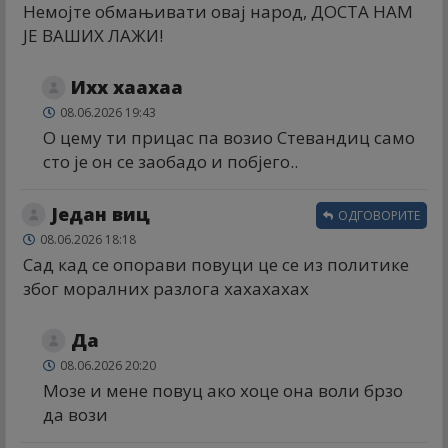
Немојте обмањивати овај народ, ДОСТА НАМ
ЈЕ ВАШИХ ЛАЖИ!
Ихх хаахаа
08.06.2026 19:43
О цему ти прицас па возио Стевандиц само
сто је он се заобадо и побјего..
Један виц
ОДГОВОРИТЕ
08.06.2026 18:18
Сад кад се опорави повуци це се из политике
због моралних разлога хахахахах
Да
08.06.2026 20:20
Мозе и мене повуц ако хоце она воли брзо
да вози