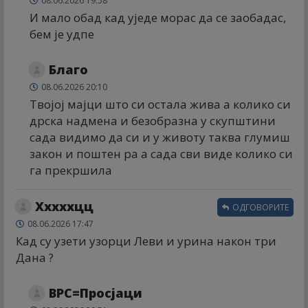
08.06.2026 19:58
И мало обад кад уједе морас да се заобадас,
бем је удпе
Благо
08.06.2026 20:10
Твојој мајци што си остала жива а колико си
дрска надмена и безобразна у скупштини
сада видимо да си и у животу таква глумиш
закон и поштен ра а сада сви виде колико си
га прекршила
Xxxxxцц
ОДГОВОРИТЕ
08.06.2026 17:47
Кад су узети узорци Леви и урина након три
Дана ?
ВРС=Просјаци