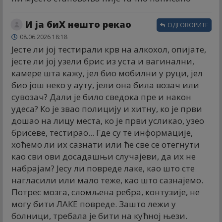
И ја биХ нешто рекао
ОДГОВОРИТЕ
08.06.2026 18:18
Јесте ли јој тестирали крв на алкохол, опијате,
јесте ли јој узели брис из уста и вагинални,
камере шта кажу, јел био мобилни у руци, јел
био још неко у ауту, јели она била возач или
сувозач? Дали је било сведока пре и након
удеса? Ко је звао полицију и хитну, ко је први
дошао на лицу места, ко је први усликао, узео
брисеве, тестирао... Где су те информације,
хоћемо ли их сазнати или ће све се отегнути
као сви ови досадашњи случајеви, да их не
набрајам? Јесу ли повреде лаке, као што сте
нагласили или мало теже, као што сазнајемо.
Потрес мозга, сломљена ребра, контузије, не
могу бити ЛАКЕ повреде. Зашто лежи у
болници, требала је бити на кућној њези.