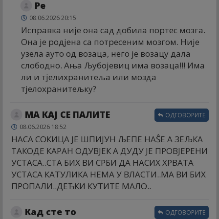
Ре
08.06.2026 20:15
Исправка није она сад добила портес мозга.
Она је родјена са потресеним мозгом. Није
узела ауто од возаца, него је возацу дала
слободно. Ања Љубојевиц има возаца!!! Има
ли и тјелихранитеља или мозда
тјелохранитељку?
МА КАЈ СЕ ПАЛИТЕ
ОДГОВОРИТЕ
08.06.2026 18:52
НАСА СОКИЦА ЈЕ ШПИЈУН ЉЕПЕ НАŜЕ А ЗЕЉКА
ТАКОДЕ КАРАН ОДУВЈЕК А ДУДУ ЈЕ ПРОВЈЕРЕНИ
УСТАСА..СТА БИХ ВИ СРБИ ДА НАСИХ ХРВАТА
УСТАСА КАТУЛИКА НЕМА У ВЛАСТИ..МА ВИ БИХ
ПРОПАЛИ..ДЕЋКИ КУТИТЕ МАЛО..
Кад сте то
ОДГОВОРИТЕ