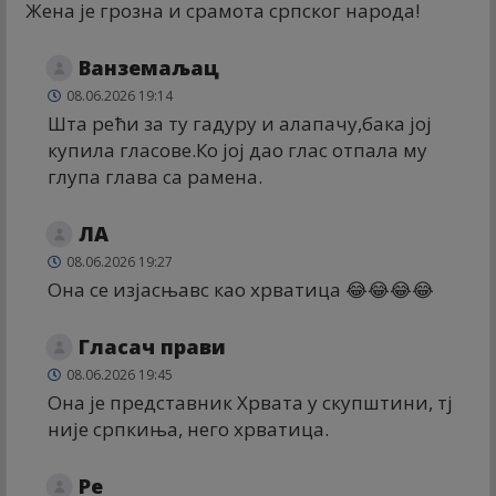
Жена је грозна и срамота српског народа!
Ванземаљац
08.06.2026 19:14
Шта рећи за ту гадуру и алапачу,бака јој
купила гласове.Ко јој дао глас отпала му
глупа глава са рамена.
ЛА
08.06.2026 19:27
Она се изјасњавс као хрватица 😂😂😂😂
Гласач прави
08.06.2026 19:45
Она је представник Хрвата у скупштини, тј
није српкиња, него хрватица.
Ре