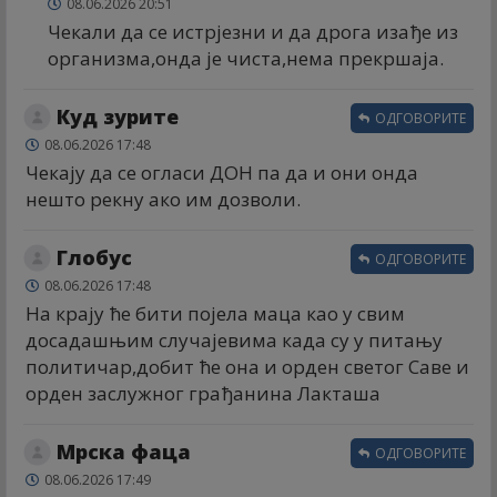
08.06.2026 20:51
Чекали да се истрјезни и да дрога изађе из
организма,онда је чиста,нема прекршаја.
Куд зурите
ОДГОВОРИТЕ
08.06.2026 17:48
Чекају да се огласи ДОН па да и они онда
нешто рекну ако им дозволи.
Глобус
ОДГОВОРИТЕ
08.06.2026 17:48
На крају ће бити појела маца као у свим
досадашњим случајевима када су у питању
политичар,добит ће она и орден светог Саве и
орден заслужног грађанина Лакташа
Мрска фаца
ОДГОВОРИТЕ
08.06.2026 17:49