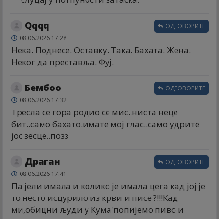
Qqqq
ОДГОВОРИТЕ
08.06.2026 17:28
Нека. Поднесе. Оставку. Така. Бахата. Жена.
Неког да преставља. Фуј.
Бембоо
ОДГОВОРИТЕ
08.06.2026 17:32
Тресла се гора родио се мис..ниста неце
бит..само бахато.имате мој глас..само удрите
јос зесце..позз
Драган
ОДГОВОРИТЕ
08.06.2026 17:41
Па јели имала и колико је имала цега кад јој је
то несто исцурило из крви и писе ?!!!Кад
ми,обицни људи у Кума'попијемо пиво и