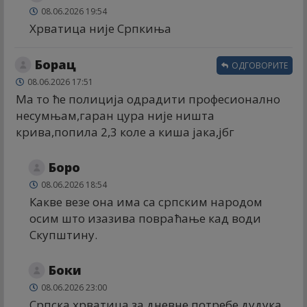
08.06.2026 19:54
Хрватица није Српкиња
Борац
ОДГОВОРИТЕ
08.06.2026 17:51
Ма то ће полиција одрадити професионално
несумњам,гаран цура није ништа
крива,попила 2,3 коле а киша јака,јбг
Боро
08.06.2026 18:54
Какве везе она има са српским народом
осим што изазива повраћање кад води
Скупштину.
Боки
08.06.2026 23:00
Српска хрватица за дневне потребе дудука.