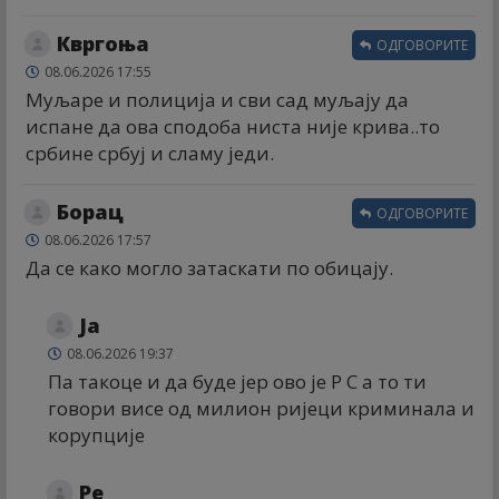
Квргоња
ОДГОВОРИТЕ
08.06.2026 17:55
Муљаре и полиција и сви сад муљају да
испане да ова сподоба ниста није крива..то
србине србуј и сламу једи.
Борац
ОДГОВОРИТЕ
08.06.2026 17:57
Да се како могло затаскати по обицају.
Ја
08.06.2026 19:37
Па такоце и да буде јер ово је Р С а то ти
говори висе од милион ријеци криминала и
корупције
Ре