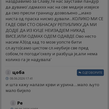
наздравимо за Славу,те нас заустави пандур
да дувамо',одмаххх нас на све медије извјесе
да смо пресли границу дозвољено ,,,иако
ниста од праска нисмо дували...КОЛИКО МИ СЕ
ГАДЕ ОВИ СТО ОБНАСАЈУ РЕПУБЛИКУ,ДА МИ
ДОДЈЕ ДА ИЗ КУЦЕ НЕИЗАДЈЕМ НИКАД
ВИСЕ,ИЛИ ОДМАХ ОДЕМ ОДАВДЕ.Ово несто
насим А3(од кад то мозе уопсте бити
сл.ауто)само цистом сл.неубије све пред
собом,те погоди'скелу и разбуца је,али нема
колико га је надувала'
цоба
ОДГОВОРИТЕ
08.06.2026 17:41
и шта кажу налази крви и урина....мало љуто
мало бијело
Ре