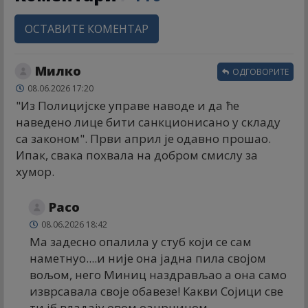
ОСТАВИТЕ КОМЕНТАР
Милко
ОДГОВОРИТЕ
08.06.2026 17:20
"Из Полицијске управе наводе и да ће
наведено лице бити санкционисано у складу
са законом". Први април је одавно прошао.
Ипак, свака похвала на добром смислу за
хумор.
Расо
08.06.2026 18:42
Ма задесно опалила у стуб који се сам
наметнуо....и није она јадна пила својом
вољом, него Миниц наздрављао а она само
изврсавала своје обавезе! Какви Сојици све
ти јб владају овом оацрницом. ..