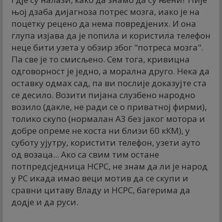
њој дзаба дијагноза потрес мозга, иако је на
поцетку рецено да нема повредјених. И она
глупа изјава да је попила и користила телефон
неце бити узета у обзир због "потреса мозга".
Па све је то смисљено. Сем тога, кривицна
одговорност је једно, а морална друго. Нека да
оставку одмах сад, па ви послије доказујте ста
се десило. Возити пијана слузбено народно
возило (дакле, не ради се о приватној фирми),
толико скупо (нормалан А3 без јаког мотора и
добре опреме не коста ни близи 60 кКМ), у
суботу ујутру, користити телефон, узети ауто
од возаца... Ако са свим тим остане
потпредсједница НСРС, не знам да ли је народ
у РС икада имао веци мотив да се скупи и
сравни цитаву Владу и НСРС, багерима да
додје и да руси.