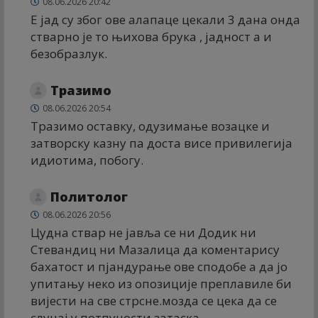
08.06.2026 20:42
Е јад су због ове алапаце цекали 3 дана онда
стварно је то њихова брука , јадност а и
безобразлук.
Тразимо
08.06.2026 20:54
Тразимо оставку, одузимање возацке и
затворску казну па доста висе привилегија
идиотима, побогу.
Политолог
08.06.2026 20:56
Цудна ствар не јавља се ни Додик ни
Стевандиц ни Мазалица да коментарису
бахатост и пјандурање ове сподобе а да јо
упитању неко из опозиције преплавиле би
вијести на све стрсне.мозда се цека да се
слуцај у потпуности затаска.