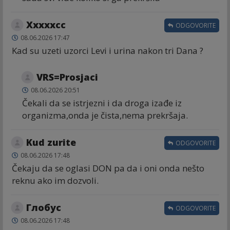
Xxxxxcc
ODGOVORITE
08.06.2026 17:47
Kad su uzeti uzorci Levi i urina nakon tri Dana ?
VRS=Prosjaci
08.06.2026 20:51
Čekali da se istrjezni i da droga izađe iz
organizma,onda je čista,nema prekršaja.
Kud zurite
ODGOVORITE
08.06.2026 17:48
Čekaju da se oglasi DON pa da i oni onda nešto
reknu ako im dozvoli.
Глобус
ODGOVORITE
08.06.2026 17:48