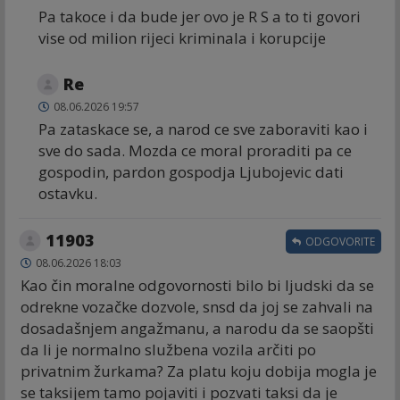
Pa takoce i da bude jer ovo je R S a to ti govori
vise od milion rijeci kriminala i korupcije
Re
08.06.2026 19:57
Pa zataskace se, a narod ce sve zaboraviti kao i
sve do sada. Mozda ce moral proraditi pa ce
gospodin, pardon gospodja Ljubojevic dati
ostavku.
11903
ODGOVORITE
08.06.2026 18:03
Kao čin moralne odgovornosti bilo bi ljudski da se
odrekne vozačke dozvole, snsd da joj se zahvali na
dosadašnjem angažmanu, a narodu da se saopšti
da li je normalno službena vozila arčiti po
privatnim žurkama? Za platu koju dobija mogla je
se taksijem tamo pojaviti i pozvati taksi da je