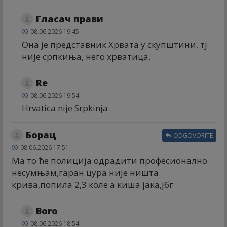
Гласач прави
08.06.2026 19:45
Она је представник Хрвата у скупштини, тј
није српкиња, него хрватица.
Re
08.06.2026 19:54
Hrvatica nije Srpkinja
Борац
ODGOVORITE
08.06.2026 17:51
Ма то ће полиција одрадити професионално
несумњам,гаран цура није ништа
крива,попила 2,3 коле а киша јака,јбг
Boro
08.06.2026 18:54