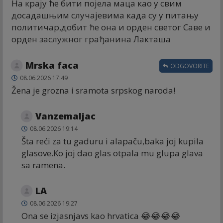
На крају ће бити појела маца као у свим
досадашњим случајевима када су у питању
политичар,добит ће она и орден светог Саве и
орден заслужног грађанина Лакташа
Mrska faca
ODGOVORITE
08.06.2026 17:49
Žena je grozna i sramota srpskog naroda!
Vanzemaljac
08.06.2026 19:14
Šta reći za tu gaduru i alapaču,baka joj kupila
glasove.Ko joj dao glas otpala mu glupa glava
sa ramena.
LA
08.06.2026 19:27
Ona se izjasnjavs kao hrvatica 😂😂😂😂