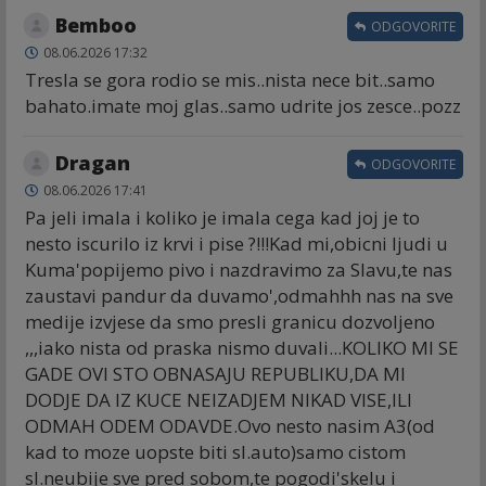
Bemboo
ODGOVORITE
08.06.2026 17:32
Tresla se gora rodio se mis..nista nece bit..samo
bahato.imate moj glas..samo udrite jos zesce..pozz
Dragan
ODGOVORITE
08.06.2026 17:41
Pa jeli imala i koliko je imala cega kad joj je to
nesto iscurilo iz krvi i pise ?!!!Kad mi,obicni ljudi u
Kuma'popijemo pivo i nazdravimo za Slavu,te nas
zaustavi pandur da duvamo',odmahhh nas na sve
medije izvjese da smo presli granicu dozvoljeno
,,,iako nista od praska nismo duvali...KOLIKO MI SE
GADE OVI STO OBNASAJU REPUBLIKU,DA MI
DODJE DA IZ KUCE NEIZADJEM NIKAD VISE,ILI
ODMAH ODEM ODAVDE.Ovo nesto nasim A3(od
kad to moze uopste biti sl.auto)samo cistom
sl.neubije sve pred sobom,te pogodi'skelu i