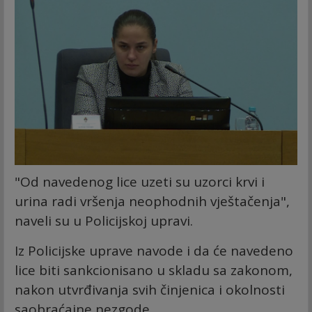
"Od navedenog lice uzeti su uzorci krvi i
urina radi vršenja neophodnih vještačenja",
naveli su u Policijskoj upravi.
Iz Policijske uprave navode i da će navedeno
lice biti sankcionisano u skladu sa zakonom,
nakon utvrđivanja svih činjenica i okolnosti
saobraćajne nezgode.