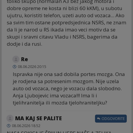
toliko skupo (normalan A3 bez jakog motora i
dobre opreme ne kosta ni blizi 60 kKM), u subotu
ujutru, koristiti telefon, uzeti auto od vozaca... Ako
sa svim tim ostane potpredsjednica NSRS, ne znam
da li je narod u RS ikada imao veci motiv da se
skupi i sravni citavu Vladu i NSRS, bagerima da
dodje i da rusi.
Re
08.06.2026 20:15
Ispravka nije ona sad dobila portes mozga. Ona
je rodjena sa potresenim mozgom. Nije uzela
auto od vozaca, nego je vozacu dala slobodno.
Anja Ljubojevic ima vozaca!!! Ima li i
tjelihranitelja ili mozda tjelohraniteljku?
MA KAJ SE PALITE
ODGOVORITE
08.06.2026 18:52