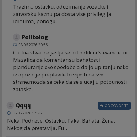
Trazimo ostavku, oduzimanje vozacke i
zatvorsku kaznu pa dosta vise privilegija
idiotima, pobogu.
Politolog
08.06.2026 20:56
Cudna stvar ne javlja se ni Dodik ni Stevandic ni
Mazalica da komentarisu bahatost i
pjanduranje ove spodobe a da jo upitanju neko
iz opozicije preplavile bi vijesti na sve
strsne.mozda se ceka da se slucaj u potpunosti
zataska.
Qqqq
ODGOVORITE
08.06.2026 17:28
Neka. Podnese. Ostavku. Taka. Bahata. Žena.
Nekog da prestavlja. Fuj.