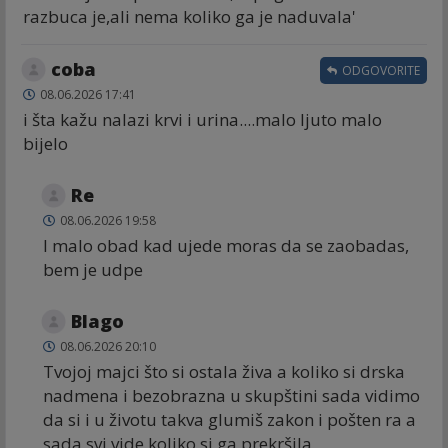
razbuca je,ali nema koliko ga je naduvala'
coba
ODGOVORITE
08.06.2026 17:41
i šta kažu nalazi krvi i urina....malo ljuto malo
bijelo
Re
08.06.2026 19:58
I malo obad kad ujede moras da se zaobadas,
bem je udpe
Blago
08.06.2026 20:10
Tvojoj majci što si ostala živa a koliko si drska
nadmena i bezobrazna u skupštini sada vidimo
da si i u životu takva glumiš zakon i pošten ra a
sada svi vide koliko si ga prekršila