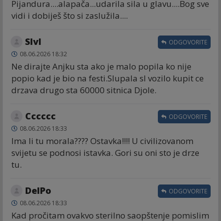
Pijandura....alapača...udarila sila u glavu....Bog sve
vidi i dobiješ što si zaslužila....
Slvl
ODGOVORITE
08.06.2026 18:32
Ne dirajte Anjku sta ako je malo popila ko nije
popio kad je bio na festi.Slupala sl vozilo kupit ce
drzava drugo sta 60000 sitnica Djole.
Cccccc
ODGOVORITE
08.06.2026 18:33
Ima li tu morala???? Ostavka!!!! U civilizovanom
svijetu se podnosi istavka. Gori su oni sto je drze
tu.
DelPo
ODGOVORITE
08.06.2026 18:33
Kad pročitam ovakvo sterilno saopštenje pomislim