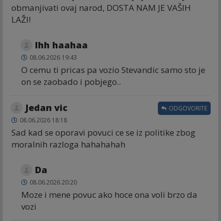
obmanjivati ovaj narod, DOSTA NAM JE VAŠIH
LAŽI!
Ihh haahaa
08.06.2026 19:43
O cemu ti pricas pa vozio Stevandic samo sto je
on se zaobado i pobjego..
Jedan vic
ODGOVORITE
08.06.2026 18:18
Sad kad se oporavi povuci ce se iz politike zbog
moralnih razloga hahahahah
Da
08.06.2026 20:20
Moze i mene povuc ako hoce ona voli brzo da
vozi