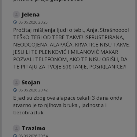
Jelena
08.06.2026 20:25
Pročitaj mišljenja ljudi o tebi., Anja. Strašnoooo!
TEŠKO TEBI OD TEBE TAKVE! ISFRUSTRIRANA,
NEODGOJENA. ALAPAČA. KRVATICE NISU TAKVE.
JESU LI TE PLENKOVIĆ I MILANOVIĆ MAKAR
POZVALI TELEFONOM, AKO TE NISU OBIŠLI, DA
TE PITAJU ZA TVOJE S(R)TANJE, POS(R)LANICE?!
Stojan
08.06.2026 20:42
E jad su zbog ove alapace cekali 3 dana onda
stvarno je to njihova bruka , jadnost a i
bezobrazluk.
Trazimo
08.06.2026 20:54