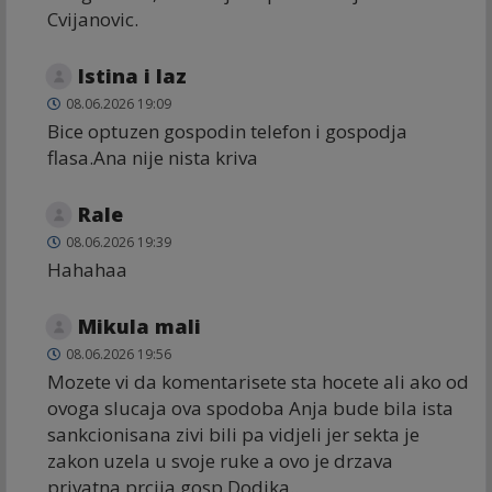
Cvijanovic.
Istina i laz
08.06.2026 19:09
Bice optuzen gospodin telefon i gospodja
flasa.Ana nije nista kriva
Rale
08.06.2026 19:39
Hahahaa
Mikula mali
08.06.2026 19:56
Mozete vi da komentarisete sta hocete ali ako od
ovoga slucaja ova spodoba Anja bude bila ista
sankcionisana zivi bili pa vidjeli jer sekta je
zakon uzela u svoje ruke a ovo je drzava
privatna prcija gosp.Dodika..