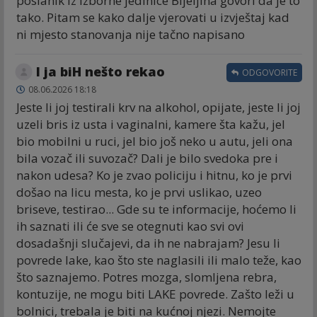
poslanik iz izborne jedinice Bijeljina govori da je to
tako. Pitam se kako dalje vjerovati u izvještaj kad
ni mjesto stanovanja nije tačno napisano
I ja biH nešto rekao
ODGOVORITE
08.06.2026 18:18
Jeste li joj testirali krv na alkohol, opijate, jeste li joj
uzeli bris iz usta i vaginalni, kamere šta kažu, jel
bio mobilni u ruci, jel bio još neko u autu, jeli ona
bila vozač ili suvozač? Dali je bilo svedoka pre i
nakon udesa? Ko je zvao policiju i hitnu, ko je prvi
došao na licu mesta, ko je prvi uslikao, uzeo
briseve, testirao... Gde su te informacije, hoćemo li
ih saznati ili će sve se otegnuti kao svi ovi
dosadašnji slučajevi, da ih ne nabrajam? Jesu li
povrede lake, kao što ste naglasili ili malo teže, kao
što saznajemo. Potres mozga, slomljena rebra,
kontuzije, ne mogu biti LAKE povrede. Zašto leži u
bolnici, trebala je biti na kućnoj njezi. Nemojte