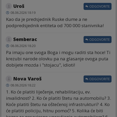
Uroš
ODGOVORITE
08.06.2026 18:19
Kao da je predsjednik Ruske dume a ne
podpredsjednik entiteta od 700 000 stanivnika!
Semberac
ODGOVORITE
08.06.2026 18:20
Pa imaju one svoga Boga i mogu raditi sta hoce! Ti
krezubi narode olovku pa na glasanje ovoga puta
dobijete mozda i "stojacu", idioti!
Nova Varoš
ODGOVORITE
08.06.2026 18:22
1. Ko će platiti liječenje, rehabilitaciju, ev.
invalidnost? 2. Ko će platiti štetu na automobilu? 3.
Koće platiti štetu na oštećenoj infrastrukturi? 4. Ko
će platiti policiju, hitnu pomoć? 5. Kolika će biti
kazna za nesavjesno upravljanje automobilom? 6.