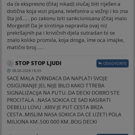
da će ekspresno (čitaj nikad) slučaj biti riješen a
dotična koja vozi pijana, telefonira u vožnji i ko zna
šta još...... po zakonu biti sankcionisana (čitaj malo
Morgen)!! Da je sirotinja napravila ovaj niz
prekršajnih pa i krivičnih djela sutradan bi se
znalo koliko promila, koja droga, ime oca imajke,
matični broj......
STOP STOP LJUDI
ODGOVORITE
08.06.2026 18:39
SACE MALA ZVRNDACA DA NAPLATI SVOJE
OSIGURANJE JEL NIJE BILO KAKO TTREBA
SIGNALIZACIJA NA PUTU..DA DECKI DOBRO STE
PROCITALA ..NASA SOKICA CE SAD KASIRATI
DEBELU LOVU ..KRIV JE PUT CESTA BRZA
CESTA..MISLIM NASA SOKICA DA CE UZETI POLA
MILIONA KM..500 000 KM..BOG DECKI