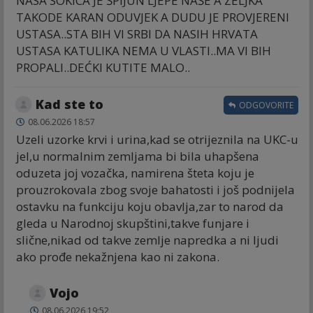
NASA SOKICA JE ŠPIJUN LJEPE NAŜE A ZELJKA
TAKODE KARAN ODUVJEK A DUDU JE PROVJERENI
USTASA..STA BIH VI SRBI DA NASIH HRVATA
USTASA KATULIKA NEMA U VLASTI..MA VI BIH
PROPALI..DEĆKI KUTITE MALO..
Kad ste to
ODGOVORITE
08.06.2026 18:57
Uzeli uzorke krvi i urina,kad se otrijeznila na UKC-u
jel,u normalnim zemljama bi bila uhapšena
oduzeta joj vozačka, namirena šteta koju je
prouzrokovala zbog svoje bahatosti i još podnijela
ostavku na funkciju koju obavlja,zar to narod da
gleda u Narodnoj skupštini,takve funjare i
slične,nikad od takve zemlje napredka a ni ljudi
ako prođe nekažnjena kao ni zakona.
Vojo
08.06.2026 19:52