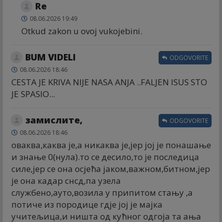
Re
08.06.2026 19:49
Otkud zakon u ovoj vukojebini.
BUM VIDELI
ODGOVORITE
08.06.2026 18:46
CESTA JE KRIVA NIJE NASA ANJA ..FALJEN ISUS STO
JE SPASIO...
замислите,
ODGOVORITE
08.06.2026 18:46
оваква,каква је,а никаква је,јер јој је понашање
и знање 0(нула).то се десило,то је последица
силе,јер се она осјећа јаком,важном,битном,јер
је она кадар снсд,па узела
службено,ауто,возила у припитом стању ,а
потиче из породице гдје јој је мајка
учитељица,и ништа од кућног одгоја та ања