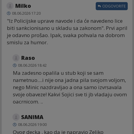
Milko
ODGOVORITE
08.06.2026 17:20
"Iz Policijske uprave navode i da će navedeno lice
biti sankcionisano u skladu sa zakonom". Prvi april
je odavno prošao. Ipak, svaka pohvala na dobrom
smislu za humor.
Raso
08.06.2026 18:42
Ma zadesno opalila u stub koji se sam
nametnuo....i nije ona jadna pila svojom voljom,
nego Minic nazdravljao a ona samo izvrsavala
svoje obaveze! Kakvi Sojici sve ti jb vladaju ovom
oacrnicom. ..
SANIMA
08.06.2026 19:00
Ovog decka , kao da je napravio Zeljko