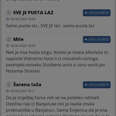
SVE JE PUSTA LAZ
ODGOVORITE
08.06.2026 18:08
Samo pusta laz...SVE JE laz ..samo pusta laz
Mile
ODGOVORITE
08.06.2026 18:09
Nek je ziva hvala bogu. Koliko je imala alkohola to
napisite.Vidicemo hoce li iz moralnih razloga
podnijeti ostavku.Sluzbeno auto u zoru voziti,po
festama-Strasno.
Šarena laža
ODGOVORITE
08.06.2026 18:17
Da je izvještaj farsa vidi se na početku odmah.
Dotična nije iz Banjaluke niti je ikada imala
prebivalište u Banjaluci. Sama činjenica da je ona