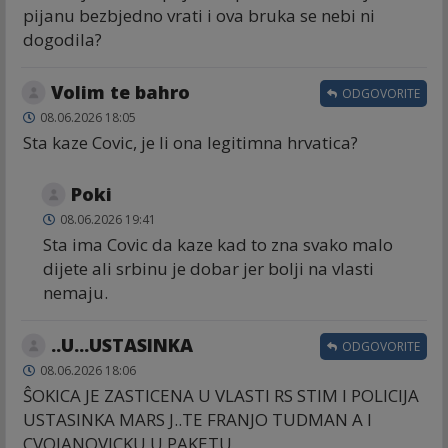
pijanu bezbjedno vrati i ova bruka se nebi ni
dogodila?
Volim te bahro
ODGOVORITE
08.06.2026 18:05
Sta kaze Covic, je li ona legitimna hrvatica?
Poki
08.06.2026 19:41
Sta ima Covic da kaze kad to zna svako malo
dijete ali srbinu je dobar jer bolji na vlasti
nemaju.
..U...USTASINKA
ODGOVORITE
08.06.2026 18:06
ŜOKICA JE ZASTICENA U VLASTI RS STIM I POLICIJA
USTASINKA MARS J..TE FRANJO TUDMAN A I
CVOJANOVICKU U PAKETU