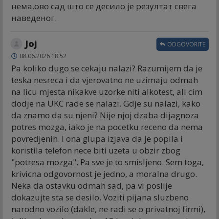
нема.ово сад што се десило је резултат свега
наведеног.
Joj
ODGOVORITE
08.06.2026 18:52
Pa koliko dugo se cekaju nalazi? Razumijem da je
teska nesreca i da vjerovatno ne uzimaju odmah
na licu mjesta nikakve uzorke niti alkotest, ali cim
dodje na UKC rade se nalazi. Gdje su nalazi, kako
da znamo da su njeni? Nije njoj dzaba dijagnoza
potres mozga, iako je na pocetku receno da nema
povredjenih. I ona glupa izjava da je popila i
koristila telefon nece biti uzeta u obzir zbog
"potresa mozga". Pa sve je to smisljeno. Sem toga,
krivicna odgovornost je jedno, a moralna drugo.
Neka da ostavku odmah sad, pa vi poslije
dokazujte sta se desilo. Voziti pijana sluzbeno
narodno vozilo (dakle, ne radi se o privatnoj firmi),