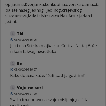
opijatima.Dvorjanka,konkubina,dvorska dama...iz
palate naseg jednog i jedinog,krajevskog
visocanstva,Mile iz Mrcevaca.Nas Artur,jedan i
jedini.
TN
08.06.2026 19:29
Jeli i ona Srbska majka kao Gorica. Nedaj Bože
nikom takvog nesretluka.
Re
08.06.2026 19:57
Kako dotična kaže: “ćuti, sad ja govirim!”
Vojo ne seri
08.06.2026 21:59
Svako ima pravo na svoje mišljenje,ne čitaj
svašta vole..