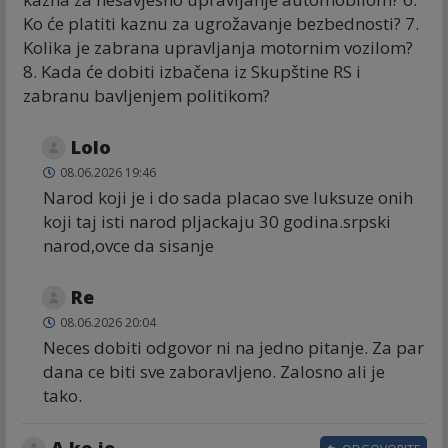
Ko će platiti kaznu za ugrožavanje bezbednosti? 7.
Kolika je zabrana upravljanja motornim vozilom?
8. Kada će dobiti izbačena iz Skupštine RS i
zabranu bavljenjem politikom?
Lolo
08.06.2026 19:46
Narod koji je i do sada placao sve luksuze onih
koji taj isti narod pljackaju 30 godina.srpski
narod,ovce da sisanje
Re
08.06.2026 20:04
Neces dobiti odgovor ni na jedno pitanje. Za par
dana ce biti sve zaboravljeno. Zalosno ali je
tako.
A ko je