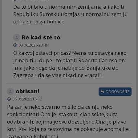
Da to bi bilo u normalnim zemljama ali ako ti
Republiku Sumsku ubrajas u normalnu zemlju
onda si i ti za bolnice
Re kad ste to
08.06.2026 23:49
O kakvoj ostavci pricas? Nema tu ostavka nego
je nabiti u dupe i to platiti Roberto Carlosa on
ima jake noge da je nabije od Banjaluke do
Zagreba i da se vise nikad ne vraca!!!
obrisani
ODGOVORITE
08.06.2026 18:57
Pa zar je neko stvarno mislio da ce nju neko
sankcionisati.Ona je istaknuti clan sekte,kulta
odabranih, kojima je sve dozvoljeno.Ona je plave
krvi .Krvi koja na testovima ne pokazuje anomalije
izazvane alkoholom i