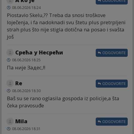
ODGOVORITE
08.06.2026 18:24
Piostavio Skelu,?? Treba da snosi troškove
loječenja, i fa nadoknadi svu štetu plus pretrpljeni
strah plus što nije stigla dotična na posao i svašta
još
Срећа у Несрећи
ODGOVORITE
08.06.2026 18:25
Па није Задес,!!
Re
ODGOVORITE
08.06.2026 18:30
Baš su se rano oglasila gospoda iz policije,a šta
čeka pravosuđe
Mila
ODGOVORITE
08.06.2026 18:31