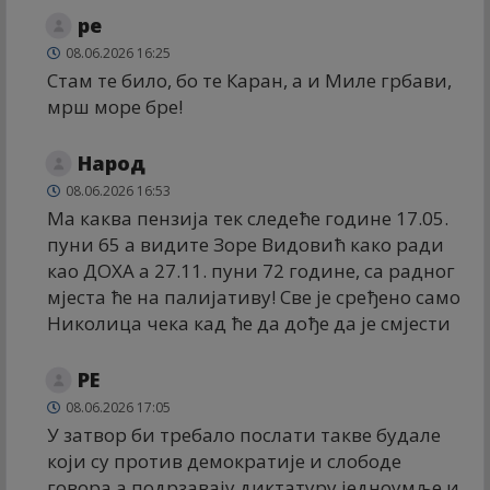
ре
08.06.2026 16:25
Стам те било, бо те Каран, а и Миле грбави,
мрш море бре!
Народ
08.06.2026 16:53
Ма каква пензија тек следеће године 17.05.
пуни 65 а видите Зоре Видовић како ради
као ДОXА а 27.11. пуни 72 године, са радног
мјеста ће на палијативу! Све је сређено само
Николица чека кад ће да дође да је смјести
РЕ
08.06.2026 17:05
У затвор би требало послати такве будале
који су против демократије и слободе
говора,а подрзавају диктатуру,једноумље и