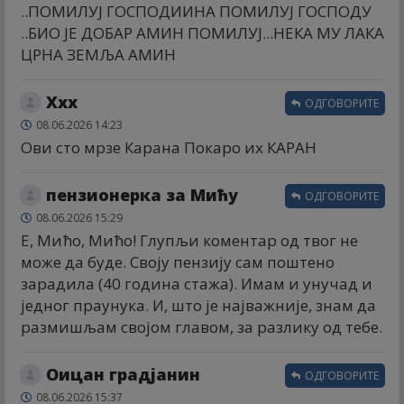
..ПОМИЛУЈ ГОСПОДИИНА ПОМИЛУЈ ГОСПОДУ
..БИО ЈЕ ДОБАР АМИН ПОМИЛУЈ...НЕКА МУ ЛАКА
ЦРНА ЗЕМЉА АМИН
Xxx
ОДГОВОРИТЕ
08.06.2026 14:23
Ови сто мрзе Карана Покаро их КАРАН
пензионерка за Мићу
ОДГОВОРИТЕ
08.06.2026 15:29
Е, Мићо, Мићо! Глупљи коментар од твог не
може да буде. Своју пензију сам поштено
зарадила (40 година стажа). Имам и унучад и
једног праунука. И, што је најважније, знам да
размишљам својом главом, за разлику од тебе.
Оицан градјанин
ОДГОВОРИТЕ
08.06.2026 15:37