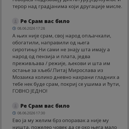
терор над градјанима који другације мисле.
Ре Срам вас било
08.06.2026 17:28
А њих није срам, свој народ опљачкали,
обогатили, направили од њега
сиротињу.Ни сами не знају шта имају а
народ од пензија и плата, једва
преживљава / режије, љекови и шта им
остање за хљеб/.Питај Мирослава из
Мозаика колико дневно нахрани гладних а
тебе нек буде срам, покриј се ушима и ћути,
ГОВНО ЈЕДНО!
Ре Срам вас било
08.06.2026 17:30
Ево ја му желим брз опоравак а није му
ништа, пожелео човек да се око њега мало