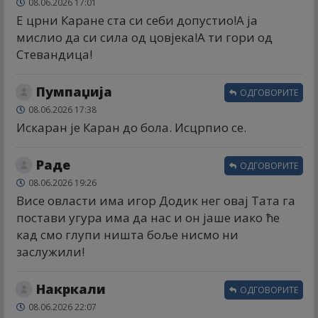
08.06.2026 17:01
Е црни Каране ста си себи допустио!А ја
мислио да си сила од цовјека!А ти гори од
Стевандица!
Пумпаџија
ОДГОВОРИТЕ
08.06.2026 17:38
Искаран је Каран до бола. Исцрпио се.
Раде
ОДГОВОРИТЕ
08.06.2026 19:26
Висе овласти има игор Додик нег овај Тата га
постави угура има да нас и он јаше иако ће
кад смо глупи ништа боље нисмо ни
заслужили!
Накркали
ОДГОВОРИТЕ
08.06.2026 22:07