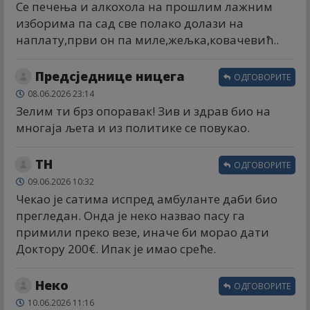
Се печења и алкохола на прошлим лажним
изборима па сад све полако долази на
наплату,први он па миле,жељка,ковачевић..
Предсједнице ницега
ОДГОВОРИТЕ
08.06.2026 23:14
Зелим ти брз опоравак! Зив и здрав био на
многаја љета и из политике се повукао.
ТН
ОДГОВОРИТЕ
09.06.2026 10:32
Чекао је сатима испред амбуланте даби био
прегледан. Онда је неко назвао пасу га
примили преко везе, иначе би морао дати
Доктору 200€. Ипак је имао среће.
Неко
ОДГОВОРИТЕ
10.06.2026 11:16