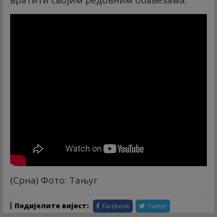
вратити својим редовним обавезама.
(Срна) Фото: Тањуг
Подијелите вијест:
Facebook
Twitter