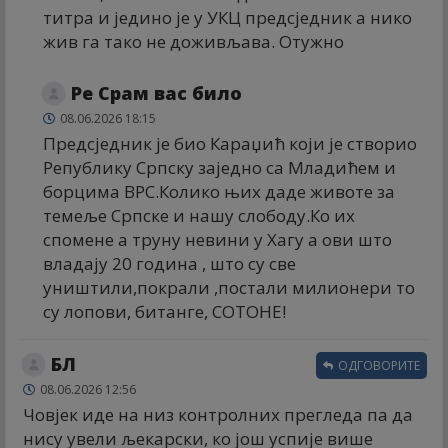
титра и једино је у УКЦ предсједник а нико
жив га тако не доживљава. Отужно
Ре Срам вас било
08.06.2026 18:15
Предсједник је био Караџић који је створио
Републику Српску заједно са Младићем и
борцима ВРС.Колико њих даде животе за
темеље Српске и нашу слободу.Ко их
спомене а труну невини у Хагу а ови што
владају 20 година , што су све
уништили,покрали ,постали милионери то
су лопови, битанге, СОТОНЕ!
БЛ
ОДГОВОРИТЕ
08.06.2026 12:56
Човјек иде на низ контролних прегледа па да
нису увели љекарски, ко још успије више