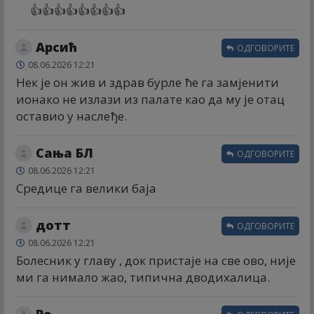
👍👍👍👍👍👍👍👍
Арсић
ОДГОВОРИТЕ
08.06.2026 12:21
Нек је он жив и здрав бурле ће га замјенити
ионако не излази из палате као да му је отац
оставио у наслеђе.
Сања БЛ
ОДГОВОРИТЕ
08.06.2026 12:21
Средице га велики баја
дотт
ОДГОВОРИТЕ
08.06.2026 12:21
Болесник у главу , док пристаје на све ово, није
ми га нимало жао, типична дводихалица.