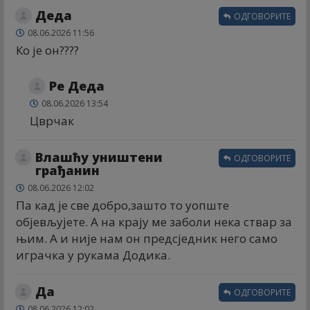
Деда
ОДГОВОРИТЕ
08.06.2026 11:56
Ко је он????
Ре Деда
08.06.2026 13:54
Цврчак
Влашћу уништени
ОДГОВОРИТЕ
грађанин
08.06.2026 12:02
Па кад је све добро,зашто то уопште
објевљујете. А на крају ме заболи нека ствар за
њим. А и није нам он предсједник него само
играчка у рукама Додика.
Да
ОДГОВОРИТЕ
08.06.2026 12:02