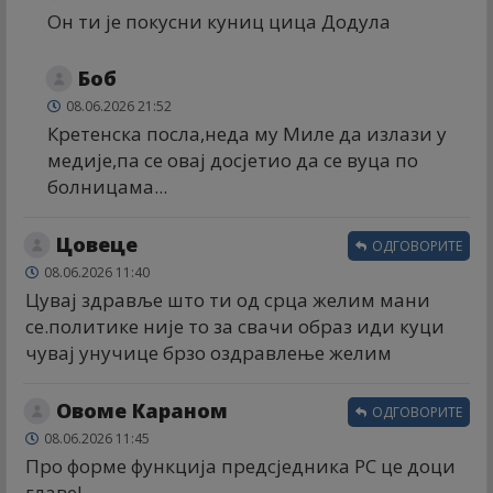
Он ти је покусни куниц цица Додула
Боб
08.06.2026 21:52
Кретенска посла,неда му Миле да излази у
медије,па се овај досјетио да се вуца по
болницама...
Цовеце
ОДГОВОРИТЕ
08.06.2026 11:40
Цувај здравље што ти од срца желим мани
се.политике није то за свачи образ иди куци
чувај унучице брзо оздравлење желим
Овоме Караном
ОДГОВОРИТЕ
08.06.2026 11:45
Про форме функција предсједника РС це доци
главе!