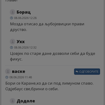
Борац
08.06.2026 12:28
Мозда отисао да љубојевицки прави
друство.
Ухх
08.06.2026 12:32
Цовјек по старе дане дозволи себи да буде
фикус.
васке
ОДГОВОРИТЕ
08.06.2026 11:48
Бори се Каране,ко да си под лимуном спаво.
Одјебаус све,брини о себи.
Додоле