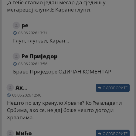
,а тебе ставио један месар да сједиш у
мегарецој клупи.Е Каране глупи.
ре
08.06.2026 13:31
Глуп, глупљи, Каран...
Ре Приједор
08.06.2026 13:56
Браво Приједоре ОДИЧАН КОМЕНТАР
Ах...
ОДГОВОРИТЕ
08.06.2026 12:40
Нешто по злу кренуло Хрвате? Ко ће владати
Србима, ако се, не дај боже нешто догоди
Хрватима.
Мићо
ОДГОВОРИТЕ