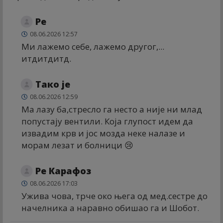
Ре
08.06.2026 12:57
Ми лажемо себе, лажемо другог,...
итдитдитд.
Тако је
08.06.2026 12:59
Ма лазу ба,стресло га несто а није ни млад
попустају вентили. Која глупост идем да
извадим крв и јос мозда неке налазе и
морам лезат и болници 😢
Ре Карафоз
08.06.2026 17:03
Ужива чова, трче око њега од мед.сестре до
начелника а наравно обишао га и Шобот.