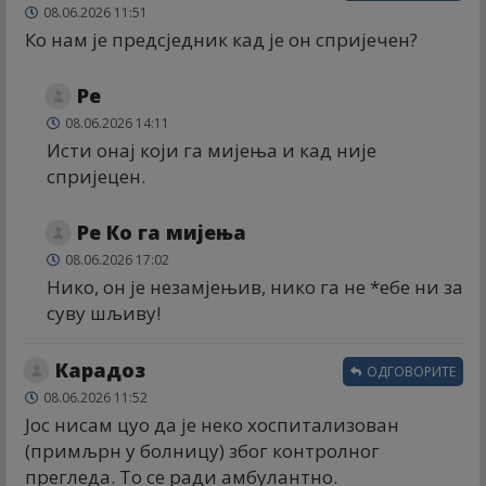
08.06.2026 11:51
Ко нам је предсједник кад је он спријечен?
Ре
08.06.2026 14:11
Исти онај који га мијења и кад није
спријецен.
Ре Ко га мијења
08.06.2026 17:02
Нико, он је незамјењив, нико га не *ебе ни за
суву шљиву!
Карадоз
ОДГОВОРИТЕ
08.06.2026 11:52
Јос нисам цуо да је неко хоспитализован
(примљрн у болницу) због контролног
прегледа. То се ради амбулантно.