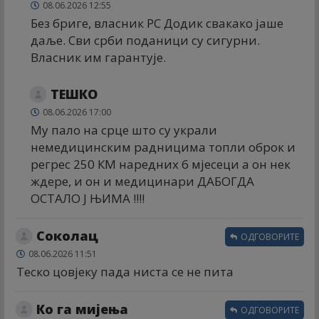
08.06.2026 12:55
Без бриге, власник РС Додик свакако јаше
даље. Сви срби поданици су сигурни.
Власник им гарантује.
ТЕШКО
08.06.2026 17:00
Му пало на срце што су украли
немедицинским радницима топли оброк и
регрес 250 КМ наредних 6 мјесеци а он нек
ждере, и он и медицинари ДАБОГДА
ОСТАЛО Ј ЊИМА !!!!
Соколац
ОДГОВОРИТЕ
08.06.2026 11:51
Теско цовјеку пада ниста се не пита
Ко га мијења
ОДГОВОРИТЕ