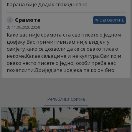
Карана бије Додик свакодневно.
Срамота
ОДГОВОРИТЕ
11.06.2026 23:58
Како вас није срамота ста све писете о једном
цовјеку.Вас примитивизам није видјен у
свијету.како се дозволи да се се овако писе о
некоме.Какве сељацине и не култура.Сви који
овако несто писете о једној особи треба вас
похапсити.Вриједјате цовјека па ко он био.
Република Српска