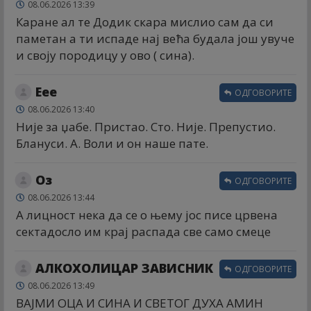
08.06.2026 13:39
Каране ал те Додик скара мислио сам да си
паметан а ти испаде нај већа будала још увуче
и своју породицу у ово ( сина).
Еее
ОДГОВОРИТЕ
08.06.2026 13:40
Није за џабе. Пристао. Сто. Није. Препустио.
Блануси. А. Воли и он наше пате.
Оз
ОДГОВОРИТЕ
08.06.2026 13:44
А лицност нека да се о њему јос писе црвена
сектадосло им крај распада све само смеце
АЛКОХОЛИЦАР ЗАВИСНИК
ОДГОВОРИТЕ
08.06.2026 13:49
ВАЈМИ ОЦА И СИНА И СВЕТОГ ДУХА АМИН