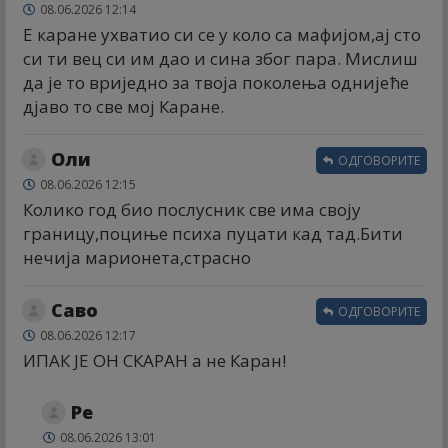
08.06.2026 12:14
Е каране ухватио си се у коло са мафијом,ај сто
си ти вец си им дао и сина због пара. Мислиш
да је то вриједно за твоја поколења однијеће
дјаво то све мој Каране.
Оли
ОДГОВОРИТЕ
08.06.2026 12:15
Колико год био послусник све има своју
границу,поциње психа пуцати кад тад.Бити
нечија марионета,страсно
Саво
ОДГОВОРИТЕ
08.06.2026 12:17
ИПАК ЈЕ ОН СКАРАН а не Каран!
Ре
08.06.2026 13:01