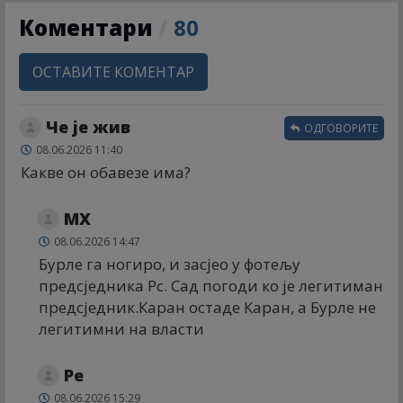
Коментари
/
80
ОСТАВИТЕ КОМЕНТАР
Че је жив
ОДГОВОРИТЕ
08.06.2026 11:40
Какве он обавезе има?
МX
08.06.2026 14:47
Бурле га ногиро, и засјео у фотељу
предсједника Рс. Сад погоди ко је легитиман
предсједник.Каран остаде Каран, а Бурле не
легитимни на власти
Ре
08.06.2026 15:29