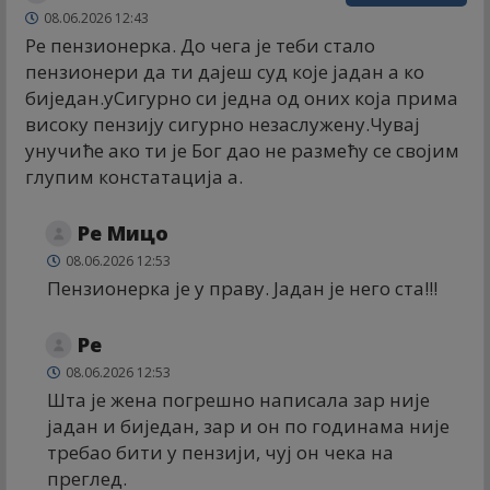
08.06.2026 12:43
Ре пензионерка. До чега је теби стало
пензионери да ти дајеш суд које јадан а ко
биједан.yСигурно си једна од оних која прима
високу пензију сигурно незаслужену.Чувај
унучиће ако ти је Бог дао не размећу се својим
глупим констатација а.
Ре Мицо
08.06.2026 12:53
Пензионерка је у праву. Јадан је него ста!!!
Ре
08.06.2026 12:53
Шта је жена погрешно написала зар није
јадан и биједан, зар и он по годинама није
требао бити у пензији, чуј он чека на
преглед.