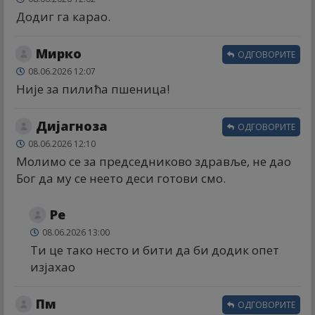
Додиг га карао.
Мирко
ОДГОВОРИТЕ
08.06.2026 12:07
Није за пилића пшеница!
Дијагноза
ОДГОВОРИТЕ
08.06.2026 12:10
Молимо се за председниково здравље, не дао
Бог да му се неето деси готови смо.
Ре
08.06.2026 13:00
Ти це тако несто и бити да би додик опет
изјахао
Пм
ОДГОВОРИТЕ