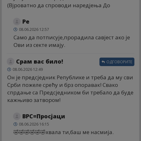
(Вјроватно да спроводи наредјења До
Ре
08.06.2026 12:57
Само да потписује,прорадила савјест ако је
Ови из секте имају.
Срам вас било!
ОДГОВОРИТЕ
08.06.2026 12:49
Он је предсједник Републике и треба да му сви
Срби пожеле срећу и брз опоравак! Свако
спрдање са Предсједником би требало да буде
кажњиво затвором!
ВРС=Просјаци
08.06.2026 16:15
🤣🤣🤣🤣🤣🤣хвала ти,баш ме насмија.