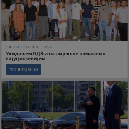
СУБОТА, 08.08.2026 | 10:56
Укидањем ПДВ-а на лијекове помажемо
најугроженијим
ПРОЧИТАЈ ВИШЕ