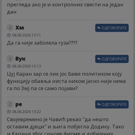
прегледа ако је и контролних свести на један
дан
Хм
ОДГОВОРИТЕ
08.06.2026 13:11
Да га није заболела гуза????
Вук
ОДГОВОРИТЕ
08.06.2026 13:13
Цуј Каран зар се лик јос бави политиком коју
функцију обавља ниста ником јасно није нема
га по 3мј па се само појави?
ре
ОДГОВОРИТЕ
08.06.2026 13:22
Својевремено је Чавић рекао "да нешто
оставим дјеци" и љига побјегла Додику. Тако
и Карани због синове фирме и добијених