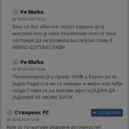
Ре Мићо
08.06.2026 13:30
Баш си бот обични попут карана шта
мислиш ако је неко пензионер или се тако
потпише да не размишља својом главу.Е
МИЋО ШУПЉЕГЛАВИ
Ре Мићо
08.06.2026 16:44
Пензионерка је у праву 100% а Каран јесте
јадан.Ради ста му се нареди и вири иза леђа
газде.Стави се на његово мјесто,ЈАДАН ДА
ЈАДНИЈИ НЕ МОЖЕ БИТИ
Стварнос РС
ОДГОВОРИТЕ
08.06.2026 12:44
Које су то његове редовне активности?