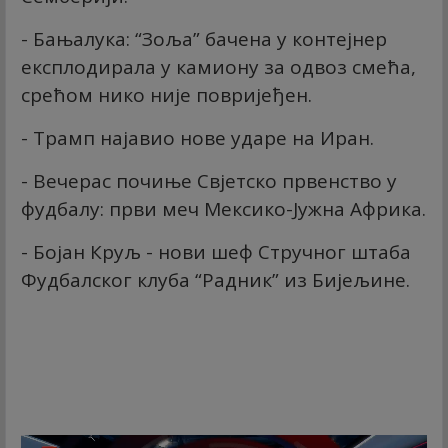
- Бањалука: “Зоља” бачена у контејнер
експлодирала у камиону за одвоз смећа,
срећом нико није повријеђен.
- Трамп најавио нове ударе на Иран.
- Вечерас почиње Свјетско првенство у
фудбалу: први меч Мексико-Јужна Африка.
- Бојан Круљ - нови шеф Стручног штаба
Фудбалског клуба “Радник” из Бијељине.