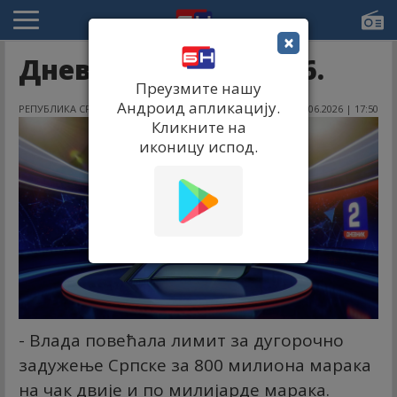
×
Дневник 2 11.06.2026.
Преузмите нашу
Андроид апликацију.
РЕПУБЛИКА СРПСКА
11.06.2026 | 17:50
Кликните на
иконицу испод.
- Влада повећала лимит за дугорочно
задужење Српске за 800 милиона марака
на чак двије и по милијарде марака.