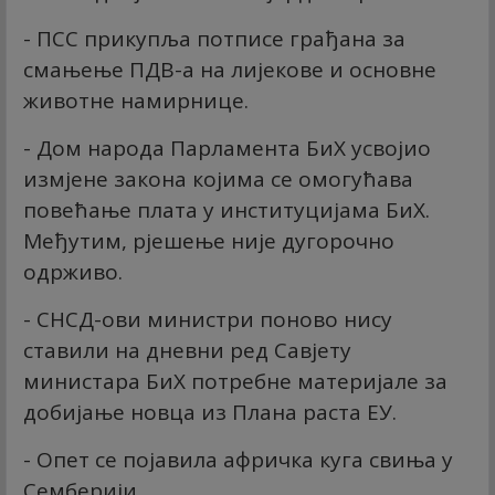
- ПСС прикупља потписе грађана за
смањење ПДВ-а на лијекове и основне
животне намирнице.
- Дом народа Парламента БиХ усвојио
измјене закона којима се омогућава
повећање плата у институцијама БиХ.
Међутим, рјешење није дугорочно
одрживо.
- СНСД-ови министри поново нису
ставили на дневни ред Савјету
министара БиХ потребне материјале за
добијање новца из Плана раста ЕУ.
- Опет се појавила афричка куга свиња у
Семберији.