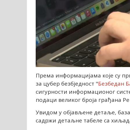
Према информацијама које су пр
за цyбер безбједност "
Безбедан Б
сигурности информационог систе
подаци великог броја грађана Ре
Увидом у објављене детаље, база
садржи детаљне табеле са хиљад