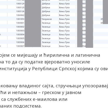
којем се мијешају и ћирилична и латинична
на то да су податке вјероватно уносиле
институција у Републици Српској којима су ов
хаковању владиног сајта, стручњаци упозоравај
оћи и непажњом – греском у јавном
са службених е-маилова или
аних подсистема.