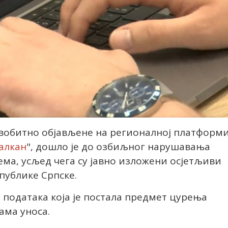
вобитно објављене на регионалној платформ
алкан
", дошло је до озбиљног нарушавања
ма, усљед чега су јавно изложени осјетљиви
публике Српске.
 података која је постала предмет цурења
ама уноса.