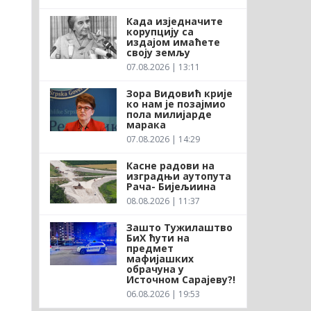
Када изједначите
корупцију са
издајом имаћете
своју земљу
07.08.2026 | 13:11
Зора Видовић крије
ко нам је позајмио
пола милијарде
марака
07.08.2026 | 14:29
Касне радови на
изградњи аутопута
Рача- Бијељиина
08.08.2026 | 11:37
Зашто Тужилаштво
БиХ ћути на
предмет
мафијашких
обрачуна у
Источном Сарајеву?!
06.08.2026 | 19:53