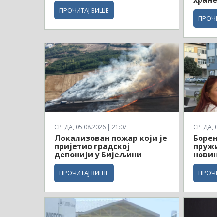
хране
ПРОЧИТАЈ ВИШЕ
ПРОЧ
СРЕДА, 05.08.2026 | 21:07
СРЕДА, 0
Локализован пожар који је
Борен
пријетио градској
пруж
депонији у Бијељини
новин
ПРОЧИТАЈ ВИШЕ
ПРОЧ