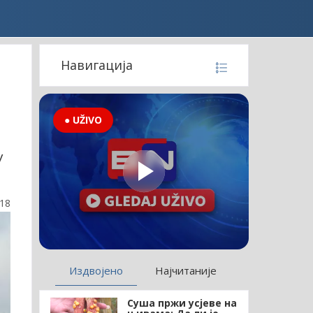
Навигација
● UŽIVO
у
:18
Издвојено
Најчитаније
Суша пржи усјеве на