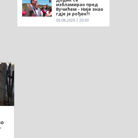
избламирао пред
Вучићем - Није знао
гдје је рођен?!
03.08.2026 | 20:30
ио
о