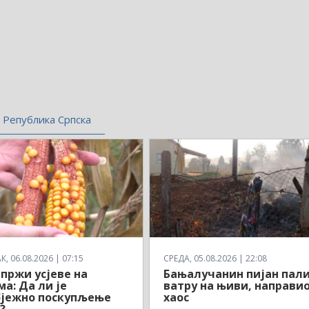
Република Српска
, 06.08.2026 | 07:15
СРЕДА, 05.08.2026 | 22:08
пржи усјеве на
Бањалучанин пијан пал
а: Да ли је
ватру на њиви, направи
бјежно поскупљење
хаос