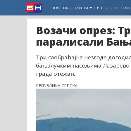
ПОЧЕТНА
ВИЈЕСТИ
РТВ БН
КОНТАКТ
Возачи опрез: Т
паралисали Бањ
Три саобраћајне незгоде догодил
бањалучким насељима Лазарево и 
града отежан.
РЕПУБЛИКА СРПСКА