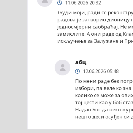
11.06.2026 20:32
Људи моји, ради се реконстр
радова је затворио дионицу 
једносмјерни саобраћај. Не м
замислите. А они раде од Кл
искључење за Залужане и Трн.
абц
12.06.2026 05:48
По мени раде без потр
избори, па веле ко зна
колико се може за ових
тој цести као у боб ст
Надао Бог да неко жури
нешто деси осуђен си 