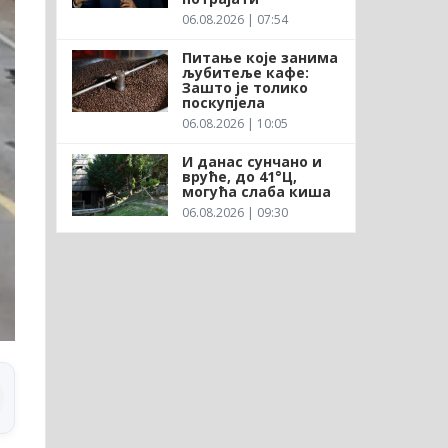
06.08.2026 | 07:54
Питање које занима
љубитеље кафе:
Зашто је толико
поскупјела
06.08.2026 | 10:05
И данас сунчано и
вруће, до 41°Ц,
могућа слаба киша
06.08.2026 | 09:30