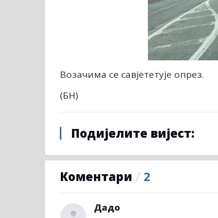
Возачима се савјететује опрез.
(БН)
Подијелите вијест:
Коментари
/
2
Дадо