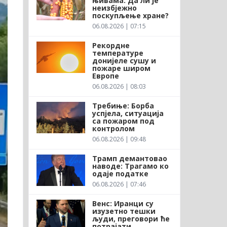
њивама: Да ли је
неизбјежно
поскупљење хране?
06.08.2026 | 07:15
Рекордне
температуре
донијеле сушу и
пожаре широм
Европе
06.08.2026 | 08:03
Требиње: Борба
успјела, ситуација
са пожаром под
контролом
06.08.2026 | 09:48
Трамп демантовао
наводе: Трагамо ко
одаје податке
06.08.2026 | 07:46
Венс: Иранци су
изузетно тешки
људи, преговори ће
потрајати