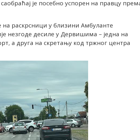
 саобраћај је посебно успорен на правцу прем
е на раскрсници у близини Амбуланте
ије незгоде десиле у Дервишима – једна на
рт, а друга на скретању код тржног центра