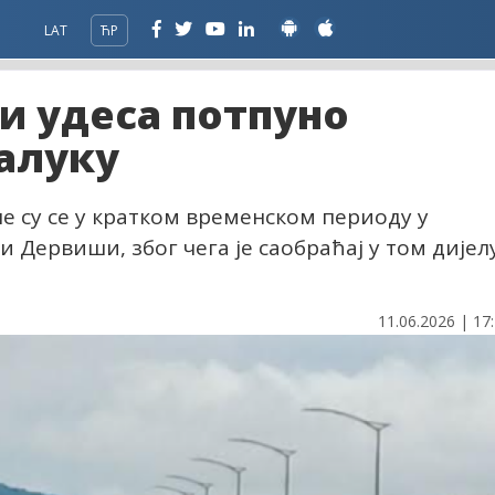
LAT
ЋР
ри удеса потпуно
алуку
е су се у кратком временском периоду у
Дервиши, због чега је саобраћај у том дијел
11.06.2026 | 17