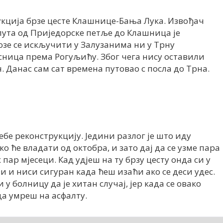
укција брзе цесте Клашнице-Бања Лука. Извођач
пута од Приједорске петље до Клашница је
озе се искључити у Залузанима ни у Трну
асница према Рогуљићу. Због чега нису оставили
 Данас сам сат времена путовао с посла до Трна.
ебе реконструкцију. Једини разлог је што иду
 ко ће владати од октобра, и зато дај да се узме пара
 пар мјесеци. Кад удјеш на ту брзу цесту онда си у
ази и ниси сигуран када ћеш изаћи ако се деси удес.
 у болницу да је хитан случај, јер када се овако
да умреш на асфалту.