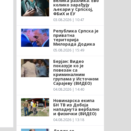
Велика разлика: Ево
колико зарађују
љекари у Српској,
ФБиХ и ЕУ
03.08.2026 | 10:47
Република Српска је
приватна
територија
Милорада Додика
05.08.2026 | 15:49
Берјан: Видео
показује ко је
повезан са
криминалним
групама у Источном
Сарајеву (ВИДЕО)
04.08.2026 | 14:40
Новинарска екипа
БН ТВ из Добоја
нападнута вербално
и физички (ВИДЕО)
04.08.2026 | 13:18
Додик се