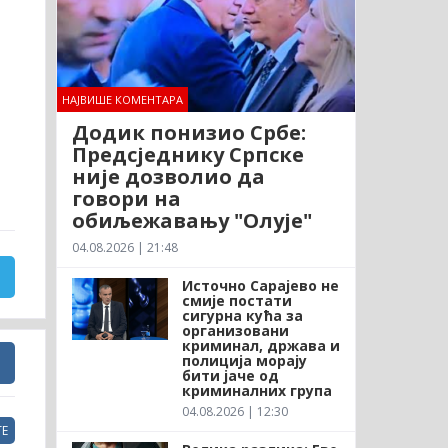
НАЈВИШЕ КОМЕНТАРА
Додик понизио Србе:
Предсједнику Српске
није дозволио да
говори на
обиљежавању "Олује"
04.08.2026 | 21:48
Источно Сарајево не
смије постати
сигурна кућа за
организовани
криминал, држава и
полиција морају
бити јаче од
криминалних група
04.08.2026 | 12:30
Е