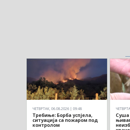
ЧЕТВРТАК, 06.08.2026 | 09:48
ЧЕТВРТАК
Требиње: Борба успјела,
Суша 
ситуација са пожаром под
њивам
контролом
неиз