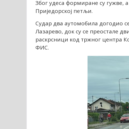
Због удеса формиране су гужве, а
Приједорској петљи.
Судар два аутомобила догодио с
Лазарево, док су се преостале дв
раскрсници код тржног центра Ко
ФИС.