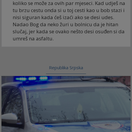
koliko se može za ovih par mjeseci. Kad udješ na
tu brzu cestu onda si u toj cesti kao u bob stazi i
nisi siguran kada ćeš izaći ako se desi udes.
Nadao Bog da neko žuri u bolnicu da je hitan
slučaj, jer kada se ovako nešto desi osuđen si da
umreš na asfaltu.
Republika Srpska