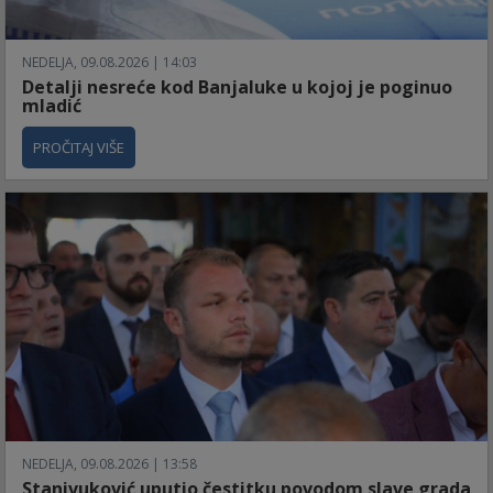
NEDELJA, 09.08.2026 | 14:03
Detalji nesreće kod Banjaluke u kojoj je poginuo
mladić
PROČITAJ VIŠE
NEDELJA, 09.08.2026 | 13:58
Stanivuković uputio čestitku povodom slave grada