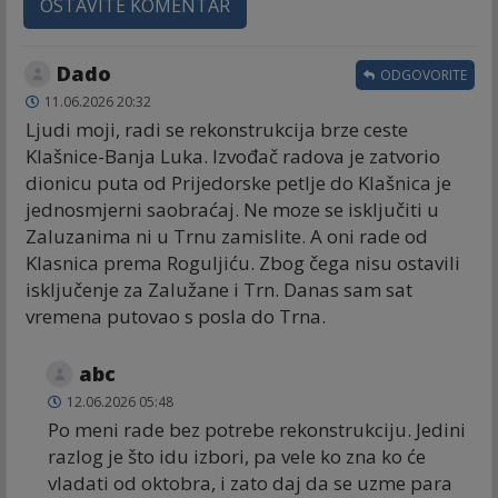
OSTAVITE KOMENTAR
Dado
ODGOVORITE
11.06.2026 20:32
Ljudi moji, radi se rekonstrukcija brze ceste
Klašnice-Banja Luka. Izvođač radova je zatvorio
dionicu puta od Prijedorske petlje do Klašnica je
jednosmjerni saobraćaj. Ne moze se isključiti u
Zaluzanima ni u Trnu zamislite. A oni rade od
Klasnica prema Roguljiću. Zbog čega nisu ostavili
isključenje za Zalužane i Trn. Danas sam sat
vremena putovao s posla do Trna.
abc
12.06.2026 05:48
Po meni rade bez potrebe rekonstrukciju. Jedini
razlog je što idu izbori, pa vele ko zna ko će
vladati od oktobra, i zato daj da se uzme para