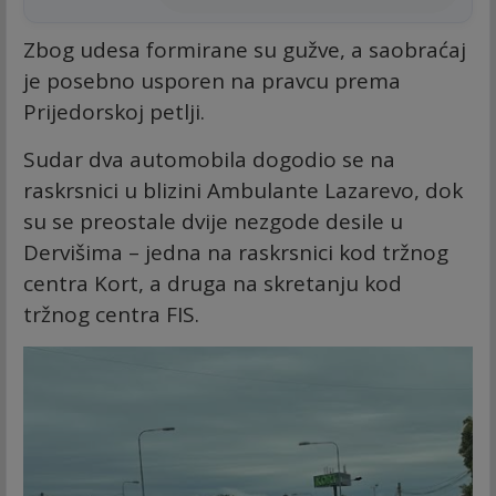
Zbog udesa formirane su gužve, a saobraćaj
je posebno usporen na pravcu prema
Prijedorskoj petlji.
Sudar dva automobila dogodio se na
raskrsnici u blizini Ambulante Lazarevo, dok
su se preostale dvije nezgode desile u
Dervišima – jedna na raskrsnici kod tržnog
centra Kort, a druga na skretanju kod
tržnog centra FIS.