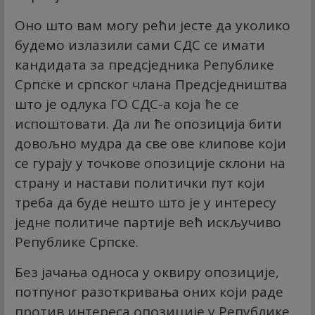
Оно што вам могу рећи јесте да уколико
будемо излазили сами СДС се имати
кандидата за предсједника Републике
Српске и српског члана Предсједништва
што је одлука ГО СДС-а која ће се
испоштовати. Да ли ће опозиција бити
довољно мудра да све ове клипове који
се гурају у точкове опозиције склони на
страну и настави политички пут који
треба да буде нешто што је у интересу
једне политиче партије већ искључиво
Републике Српске.
Без јачања односа у оквиру опозиције,
потпуног разоткривања оних који раде
против интереса опозиције у Републике