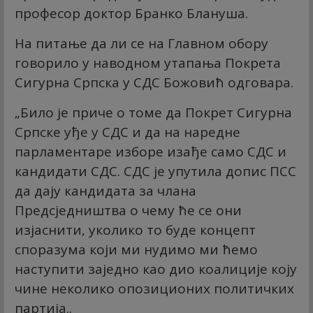
професор доктор Бранко Блануша.
На питање да ли се на Главном обору
говорило у наводном утапања Покрета
Сигурна Српска у СДС Божовић одговара.
„Било је приче о томе да Покрет Сигурна
Српске уђе у СДС и да на наредне
парламентаре изборе изађе само СДС и
кандидати СДС. СДС је упутила допис ПСС
да дају кандидата за члана
Предсједништва о чему ће се они
изјаснити, уколико то буде концепт
споразума који ми нудимо ми ћемо
наступити заједно као дио коалиције коју
чине неколико опозиционих политичких
партија..