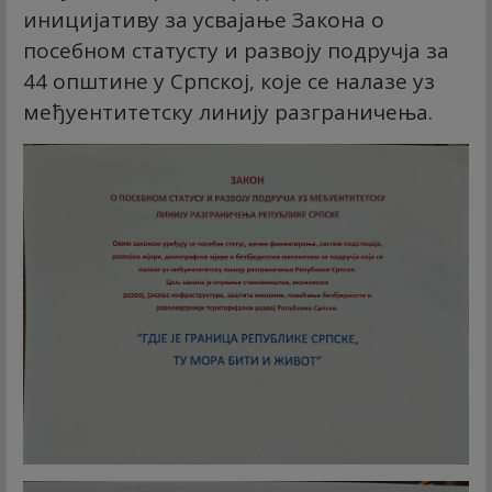
иницијативу за усвајање Закона о
посебном статусту и развоју подручја за
44 општине у Српској, које се налазе уз
међуентитетску линију разграничења.