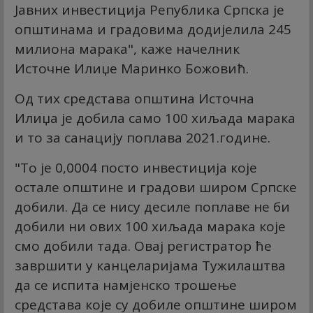
Јавних инвестиција Република Српска је
општинама и градовима додијелила 245
милиона марака", каже начелник
Источне Илиџе Маринко Божовић.
Од тих средстава општина Источна
Илиџа је добила само 100 хиљада марака
и то за санацију поплава 2021.године.
"То је 0,0004 посто инвестиција које
остале општине и градови широм Српске
добили. Да се нису десиле поплаве не би
добили ни ових 100 хиљада марака које
смо добили тада. Овај регистратор ће
завршити у канцеларијама Тужилаштва
да се испита намјенско трошење
средстава које су добиле општине широм