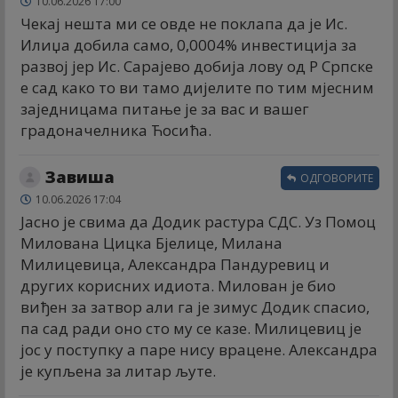
10.06.2026 17:00
Чекај нешта ми се овде не поклапа да је Ис.
Илиџа добила само, 0,0004% инвестиција за
развој јер Ис. Сарајево добија лову од Р Српске
е сад како то ви тамо дијелите по тим мјесним
заједницама питање је за вас и вашег
градоначелника Ћосића.
Завиша
ОДГОВОРИТЕ
10.06.2026 17:04
Јасно је свима да Додик растура СДС. Уз Помоц
Милована Цицка Бјелице, Милана
Милицевица, Александра Пандуревиц и
других корисних идиота. Милован је био
виђен за затвор али га је зимус Додик спасио,
па сад ради оно сто му се казе. Милицевиц је
јос у поступку а паре нису врацене. Александра
је купљена за литар љуте.