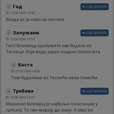
Гад
ОДГОВОРИТЕ
10.06.2026 13:58
Влада рс је само за лактасе
Залужани
ОДГОВОРИТЕ
10.06.2026 13:59
Госп Бозовицу уразумите ове будале из
Теслица. Које води један хладни психопата.
Коста
10.06.2026 14:08
Тим будалама из Теслића нема помоћи
Требава
ОДГОВОРИТЕ
10.06.2026 14:07
Маринко Бозовиц је најбољи политицар у
српској. То сви морају да знају. А овај из