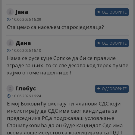
Јана
ОДГОВОРИТЕ
10.06.2026 16:09
Ста цемо са насељем старосједилаца?
Дана
ОДГОВОРИТЕ
10.06.2026 16:10
Нама се русе куце Српске да би се правиле
зграде за њих..то се све десава код тереx пумпе
хајмо о томе нацелнице !
Глобус
ОДГОВОРИТЕ
10.06.2026 16:24
Е мој Божовићу сметају ти чланови СДС који
инсистирају да СДС има свог кандидата за
председника РС,а подржаваш условљање
Станивуковића да он буде кандидат.Сдс има
веома лоше искуство са коалицијама са ПДП