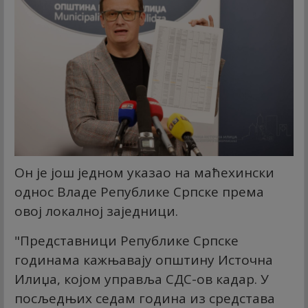
Он је још једном указао на маћехински
однос Владе Републике Српске према
овој локалној заједници.
"Представници Републике Српске
годинама кажњавају општину Источна
Илиџа, којом управља СДС-ов кадар. У
посљедњих седам година из средстава