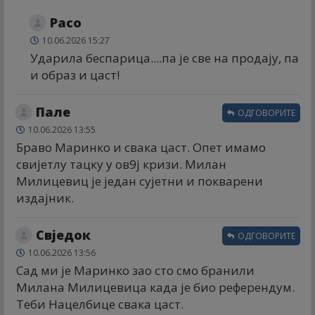
Расо
10.06.2026 15:27
Ударила беспарица....па је све на продају, па
и образ и цаст!
Пале
ОДГОВОРИТЕ
10.06.2026 13:55
Браво Маринко и свака цаст. Опет имамо
свијетлу тацку у ов9ј кризи. Милан
Милицевиц је један сујетни и покварени
издајник.
Свједок
ОДГОВОРИТЕ
10.06.2026 13:56
Сад ми је Маринко зао сто смо бранили
Милана Милицевица када је био референдум.
Теби Нацелбице свака цаст.