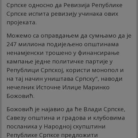
Српске односно да Ревизија Републике
Српске испита ревизију учинака ових
пројеката.
Можемо са оправдањем да сумњамо да је
247 милиона подијељено општинама
ненамјенски трошено у финансирање
кампање једне политичке партије у
Републици Српској, користи монопол и
на тај начин уништава Српску", наводи
нечелник Источне Илиџе Маринко
Божовић.
Божовић је најавио да ће Влади Српске,
Савезу општина и градова и клубовима
посланика у Народној скупштини
Републике Српксе предложити