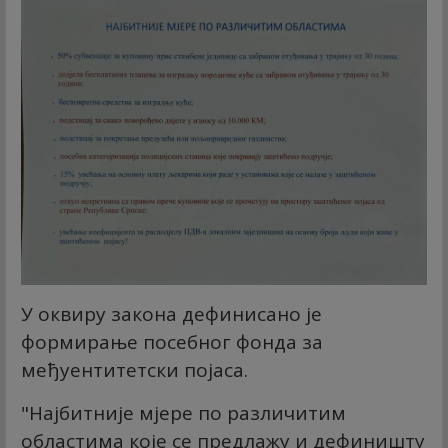
У оквиру закона дефинисано је
формирање посебног фонда за
међуентитетски појаса.
"Најбитније мјере по различитим
областима које се предлажу и дефиништу