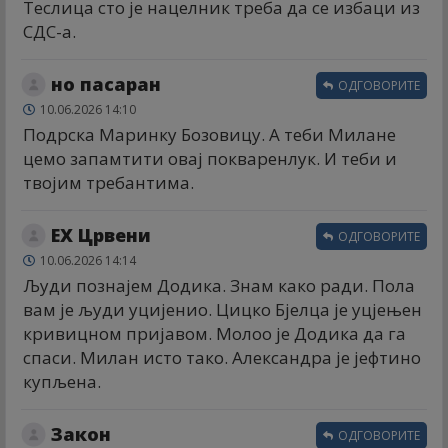
Теслица сто је нацелник треба да се избаци из
СДС-а.
но пасаран
ОДГОВОРИТЕ
10.06.2026 14:10
Подрска Маринку Бозовицу. А теби Милане
цемо запамтити овај покваренлук. И теби и
твојим требантима.
ЕX Црвени
ОДГОВОРИТЕ
10.06.2026 14:14
Људи познајем Додика. Знам како ради. Пола
вам је људи уцијенио. Цицко Бјелца је уцјењен
кривицном пријавом. Молоо је Додика да га
спаси. Милан исто тако. Александра је јефтино
купљена.
Закон
ОДГОВОРИТЕ