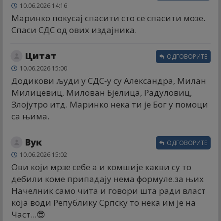
10.06.2026 14:16
Маринко покусај спасити сто се спасити мозе.
Спаси СДС од ових издајника.
Цитат
ОДГОВОРИТЕ
10.06.2026 15:00
Додикови људи у СДС-у су Александра, Милан
Милицевиц, Милован Бјелица, Радуловиц,
Злојутро итд. Маринко нека ти је Бог у помоци
са њима.
Вук
ОДГОВОРИТЕ
10.06.2026 15:02
Ови који мрзе себе а и комшије какви су то
дебили коме припадају нема формуле.за њих
Начелник само чита и говори шта ради власт
која води Републику Српску то нека им је на
Част...😎