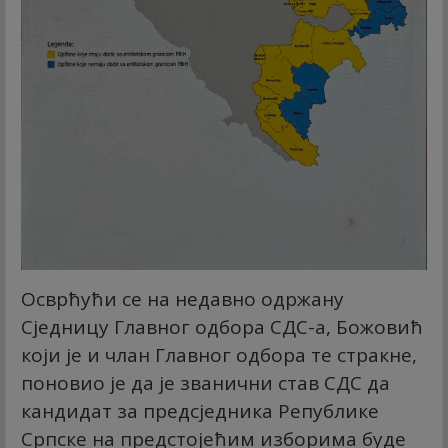
Осврћући се на недавно одржану
Сједницу Главног одбора СДС-а, Божовић
који је и члан Главног одбора те стракне,
поновио је да је званични став СДС да
кандидат за предсједника Републике
Српске на предстојећим изборима буде