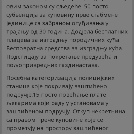
овим законом су сљедеће. 50 посто
субвенција за куповину прве стабмене
јединице са забраном отуђивања у
трајању од 30 година. Додјела бесплатних
плацева за изградњу породичних кућа.
Бесповратна средства за изградњу кућа.
Подстицају за покретање предузећа и
пољопривредних газдинастава.
Посебна категоризација полицијских
станица које покривају заштићено
подручје.15 посто повећање плате
љекарима који раду у установама у
заштићеном подручју. Откуп некретнина
са правом прече куповине које се
прометују на простору заштићеног