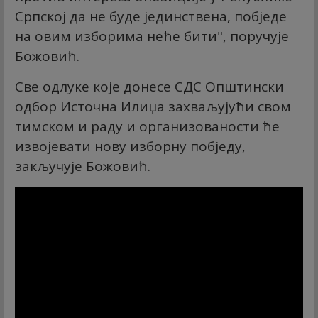
Српској да не буде јединствена, побједе
на овим изборима неће бити", поручује
Божовић.
Све одлуке које донесе СДС Општински
одбор Источна Илиџа захваљујући свом
тимском и раду и организованости ће
извојевати нову изборну побједу,
закључује Божовић.