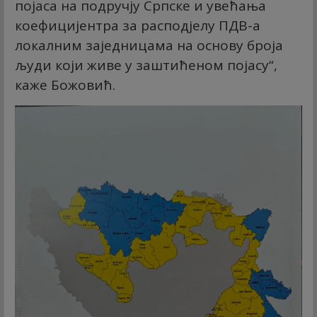
појаса на подручју Српске и увећања
коефицијентра за расподјелу ПДВ-а
локалним заједницама на основу броја
људи који живе у заштићеном појасу“,
каже Божовић.