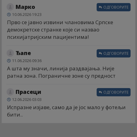
Марко
ОДГОВОРИТЕ
10.06.2026 19:23
Прво се јавно извини члановима Српске
демокретске странке које си назвао
психијатријским пацијентима!
Ђапе
ОДГОВОРИТЕ
11.06.2026 09:36
А шта му значи, линија раздвајања. Није
ратна зона. Пограничне зоне су предност
Прасеци
ОДГОВОРИТЕ
12.06.2026 03:03
Испразне изјаве, само да је јос мало у фотељи
бити..