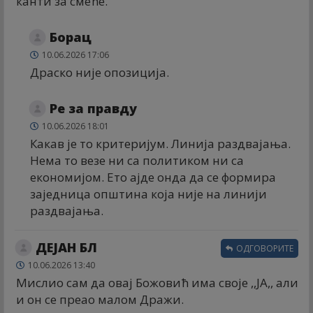
канти за смеће.
Борац
10.06.2026 17:06
Драско није опозиција.
Ре за правду
10.06.2026 18:01
Какав је то критеријум. Линија раздвајања.
Нема то везе ни са политиком ни са
економијом. Ето ајде онда да се формира
заједница општина која није на линији
раздвајања.
ДЕЈАН БЛ
ОДГОВОРИТЕ
10.06.2026 13:40
Мислио сам да овај Божовић има своје ,,ЈА,, али
и он се преао малом Дражи.