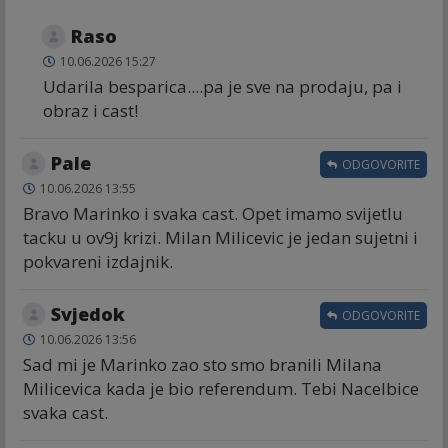
Raso
10.06.2026 15:27
Udarila besparica....pa je sve na prodaju, pa i
obraz i cast!
Pale
ODGOVORITE
10.06.2026 13:55
Bravo Marinko i svaka cast. Opet imamo svijetlu
tacku u ov9j krizi. Milan Milicevic je jedan sujetni i
pokvareni izdajnik.
Svjedok
ODGOVORITE
10.06.2026 13:56
Sad mi je Marinko zao sto smo branili Milana
Milicevica kada je bio referendum. Tebi Nacelbice
svaka cast.