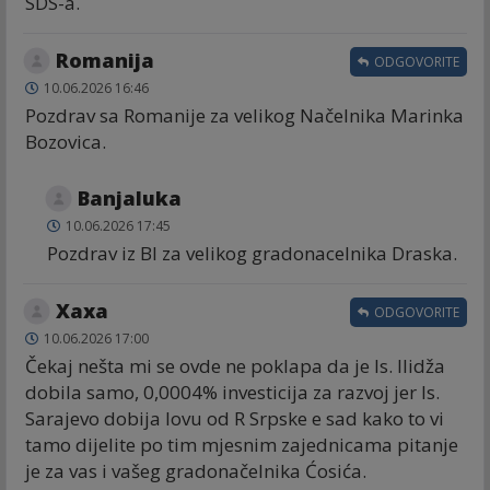
SDS-a.
Romanija
ODGOVORITE
10.06.2026 16:46
Pozdrav sa Romanije za velikog Načelnika Marinka
Bozovica.
Banjaluka
10.06.2026 17:45
Pozdrav iz Bl za velikog gradonacelnika Draska.
Хаха
ODGOVORITE
10.06.2026 17:00
Čekaj nešta mi se ovde ne poklapa da je Is. Ilidža
dobila samo, 0,0004% investicija za razvoj jer Is.
Sarajevo dobija lovu od R Srpske e sad kako to vi
tamo dijelite po tim mjesnim zajednicama pitanje
je za vas i vašeg gradonačelnika Ćosića.