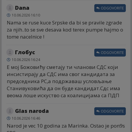
Dana
ODGOVORITE
10.06.2026 16:10
Nama se ruse kuce Srpske da bi se pravile zgrade
za njih..to se sve desava kod terex pumpe hajmo o
tome nacelnice !
Глобус
ODGOVORITE
10.06.2026 16:24
Е мој Божовићу сметају ти чланови СДС који
инсистирају да СДС има свог кандидата за
председника РС,а подржаваш условљање
Станивуковића да он буде кандидат.Сдс има
веома лоше искуство са коалицијама са ПДП
Glas naroda
ODGOVORITE
10.06.2026 16:46
Narod je vec 10 godina za Marinka. Ostao je pon9s