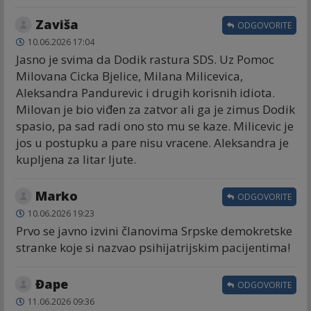
Zaviša
ODGOVORITE
10.06.2026 17:04
Jasno je svima da Dodik rastura SDS. Uz Pomoc
Milovana Cicka Bjelice, Milana Milicevica,
Aleksandra Pandurevic i drugih korisnih idiota.
Milovan je bio viđen za zatvor ali ga je zimus Dodik
spasio, pa sad radi ono sto mu se kaze. Milicevic je
jos u postupku a pare nisu vracene. Aleksandra je
kupljena za litar ljute.
Marko
ODGOVORITE
10.06.2026 19:23
Prvo se javno izvini članovima Srpske demokretske
stranke koje si nazvao psihijatrijskim pacijentima!
Đape
ODGOVORITE
11.06.2026 09:36