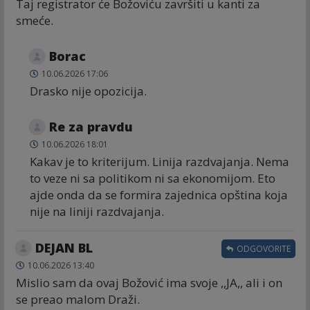
Taj registrator će Božoviću završiti u kanti za
smeće.
Borac
10.06.2026 17:06
Drasko nije opozicija.
Re za pravdu
10.06.2026 18:01
Kakav je to kriterijum. Linija razdvajanja. Nema
to veze ni sa politikom ni sa ekonomijom. Eto
ajde onda da se formira zajednica opština koja
nije na liniji razdvajanja.
DEJAN BL
ODGOVORITE
10.06.2026 13:40
Mislio sam da ovaj Božović ima svoje ,,JA,, ali i on
se preao malom Draži.