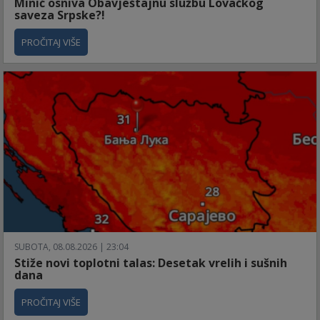
Minić osniva Obavještajnu službu Lovačkog
saveza Srpske?!
PROČITAJ VIŠE
SUBOTA, 08.08.2026 | 23:04
Stiže novi toplotni talas: Desetak vrelih i sušnih
dana
PROČITAJ VIŠE