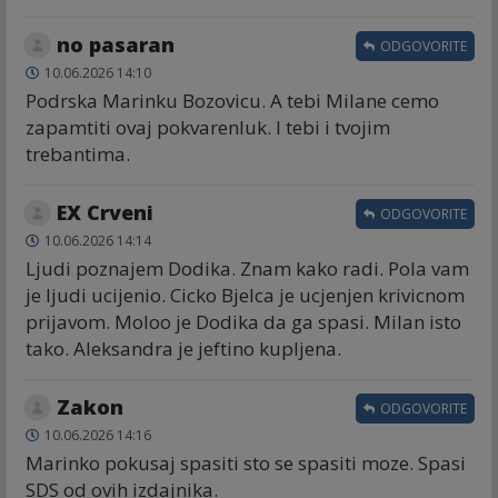
no pasaran
ODGOVORITE
10.06.2026 14:10
Podrska Marinku Bozovicu. A tebi Milane cemo
zapamtiti ovaj pokvarenluk. I tebi i tvojim
trebantima.
EX Crveni
ODGOVORITE
10.06.2026 14:14
Ljudi poznajem Dodika. Znam kako radi. Pola vam
je ljudi ucijenio. Cicko Bjelca je ucjenjen krivicnom
prijavom. Moloo je Dodika da ga spasi. Milan isto
tako. Aleksandra je jeftino kupljena.
Zakon
ODGOVORITE
10.06.2026 14:16
Marinko pokusaj spasiti sto se spasiti moze. Spasi
SDS od ovih izdajnika.