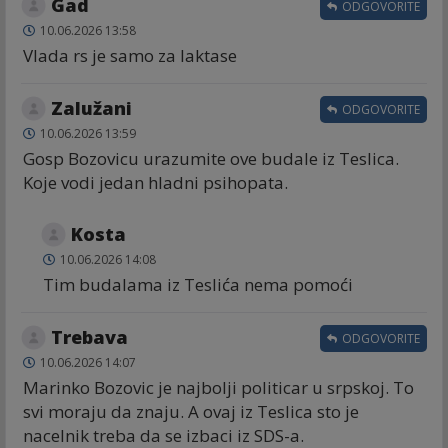
Gad
ODGOVORITE
10.06.2026 13:58
Vlada rs je samo za laktase
Zalužani
ODGOVORITE
10.06.2026 13:59
Gosp Bozovicu urazumite ove budale iz Teslica.
Koje vodi jedan hladni psihopata.
Kosta
10.06.2026 14:08
Tim budalama iz Teslića nema pomoći
Trebava
ODGOVORITE
10.06.2026 14:07
Marinko Bozovic je najbolji politicar u srpskoj. To
svi moraju da znaju. A ovaj iz Teslica sto je
nacelnik treba da se izbaci iz SDS-a.