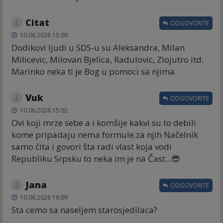
Citat
ODGOVORITE
10.06.2026 15:00
Dodikovi ljudi u SDS-u su Aleksandra, Milan
Milicevic, Milovan Bjelica, Radulovic, Zlojutro itd.
Marinko neka ti je Bog u pomoci sa njima.
Vuk
ODGOVORITE
10.06.2026 15:02
Ovi koji mrze sebe a i komšije kakvi su to debili
kome pripadaju nema formule.za njih Načelnik
samo čita i govori šta radi vlast koja vodi
Republiku Srpsku to neka im je na Čast...😎
Jana
ODGOVORITE
10.06.2026 16:09
Sta cemo sa naseljem starosjedilaca?