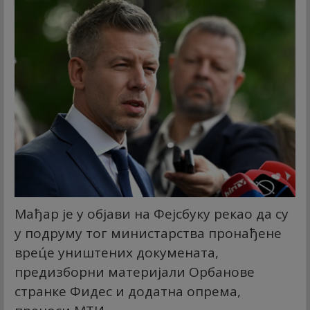
Мађар је у објави на Фејсбуку рекао да су
у подруму тог министарства пронађене
врец́е уништених докумената,
предизборни материјали Орбанове
странке Фидес и додатна опрема,