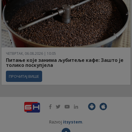
ЧЕТВРТАК, 06.08.2026 | 10:05
Питање које занима љубитеље кафе: Зашто је
толико поскупјела
ПРОЧИТАЈ ВИШЕ
Razvoj
itsystem
.