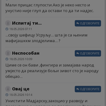
Мали прицас глупости.Ако је неко несто и
унустио није глуп да остави то да ти надјес.
Испитај ти...
ОДГОВОРИТЕ
18.05.2026 07:11
...своју шефицу Усруљу... шта је са њеним
мафијашккм злодјелима... ?
Неспособан
ОДГОВОРИТЕ
18.05.2026 10:09
Циме се он бави ,фингира и замајава народ
умјесто да реализује бољи зивот сто је народу
обецао...
Овај це
ОДГОВОРИТЕ
18.05.2026 10:14
Унистити Мадјарску,закоцио у развоју и