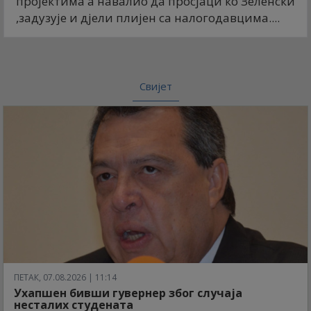
пројектима а навалио да просјаци ко Зеленски
,задузује и дјели плијен са налогодавцима....
Свијет
ПЕТАК, 07.08.2026 | 11:14
Ухапшен бивши гувернер због случаја
несталих студената