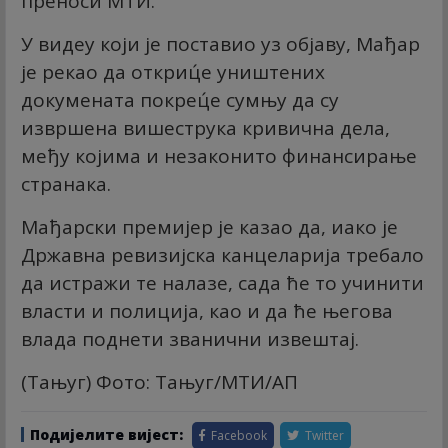
преноси МТИ.
У видеу који је поставио уз објаву, Мађар
је рекао да откриц́е уништених
докумената покрец́е сумњу да су
извршена вишеструка кривична дела,
међу којима и незаконито финансирање
странака.
Мађарски премијер је казао да, иако је
Државна ревизијска канцеларија требало
да истражи те налазе, сада ће то учинити
власти и полиција, као и да ће његова
влада поднети званични извештај.
(Тањуг) Фото: Тањуг/МТИ/АП
Подијелите вијест:
Facebook
Twitter