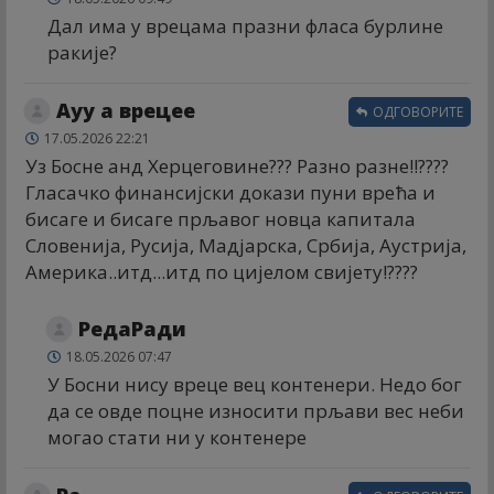
Дал има у врецама празни фласа бурлине
ракије?
Ауу а врецее
ОДГОВОРИТЕ
17.05.2026 22:21
Уз Босне анд Херцеговине??? Разно разне!!????
Гласачко финансијски докази пуни врећа и
бисаге и бисаге прљавог новца капитала
Словенија, Русија, Мадјарска, Србија, Аустрија,
Америка..итд...итд по цијелом свијету!????
РедаРади
18.05.2026 07:47
У Босни нису вреце вец контенери. Недо бог
да се овде поцне износити прљави вес неби
могао стати ни у контенере