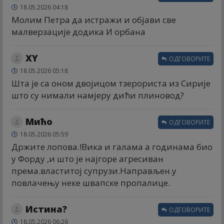
18.05.2026 04:18
Молим Петра да истражи и објави све
малверзације додика И орбана
XY
ОДГОВОРИТЕ
18.05.2026 05:18
Шта је са оном двојицом тзерориста из Сирије
што су нимали намјеру дићи плиновод?
Мићо
ОДГОВОРИТЕ
18.05.2026 05:59
Држите лопова.!Вика и галама а годинама био
у Форду ,и што је најгоре агресиван
према.властитој супрузи.Направљен.у
повлачењу неке швапске пропалице.
Истина?
ОДГОВОРИТЕ
18.05.2026 06:26