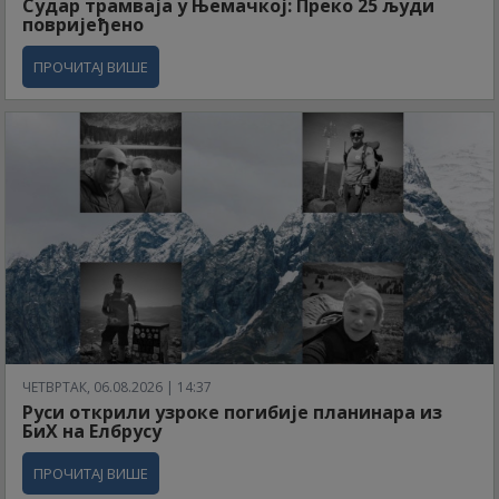
Судар трамваја у Њемачкој: Преко 25 људи
повријеђено
ПРОЧИТАЈ ВИШЕ
ЧЕТВРТАК, 06.08.2026 | 14:37
Руси открили узроке погибије планинара из
БиХ на Елбрусу
ПРОЧИТАЈ ВИШЕ