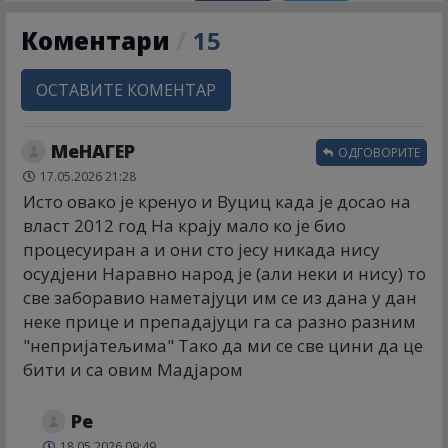
Коментари
/
15
ОСТАВИТЕ КОМЕНТАР
МеНАГЕР
ОДГОВОРИТЕ
17.05.2026 21:28
Исто овако је кренуо и Вуциц када је досао на
власт 2012 год На крају мало ко је био
процесуиран а и они сто јесу никада нису
осудјени Наравно народ је (али неки и нису) то
све заборавио наметајуци им се из дана у дан
неке прице и препадајуци га са разно разним
"непријатељима" Тако да ми се све цини да це
бити и са овим Мадјаром
Ре
18.05.2026 09:49