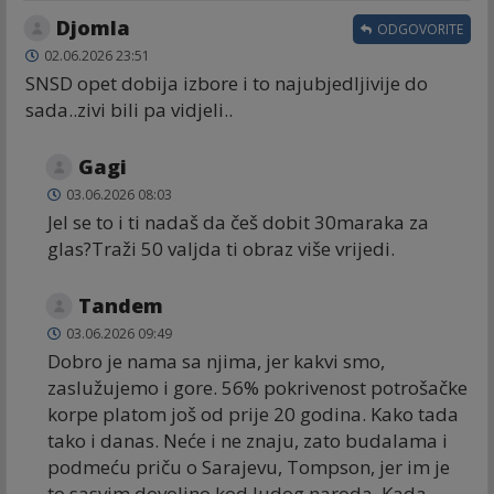
Djomla
ODGOVORITE
02.06.2026 23:51
SNSD opet dobija izbore i to najubjedljivije do
sada..zivi bili pa vidjeli..
Gagi
03.06.2026 08:03
Jel se to i ti nadaš da češ dobit 30maraka za
glas?Traži 50 valjda ti obraz više vrijedi.
Tandem
03.06.2026 09:49
Dobro je nama sa njima, jer kakvi smo,
zaslužujemo i gore. 56% pokrivenost potrošačke
korpe platom još od prije 20 godina. Kako tada
tako i danas. Neće i ne znaju, zato budalama i
podmeću priču o Sarajevu, Tompson, jer im je
to sasvim dovoljno kod ludog naroda. Kada