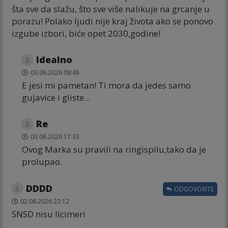
šta sve da slažu, što sve više nalikuje na grcanje u
porazu! Polako ljudi nije kraj života ako se ponovo
izgube izbori, biće opet 2030,godine!
Idealno
03.06.2026 09:48
E jesi mi pametan! Ti mora da jedes samo
gujavice i gliste...
Re
03.06.2026 17:33
Ovog Marka su pravili na ringispilu,tako da je
prolupao.
DDDD
ODGOVORITE
02.06.2026 23:12
SNSD nisu licimeri