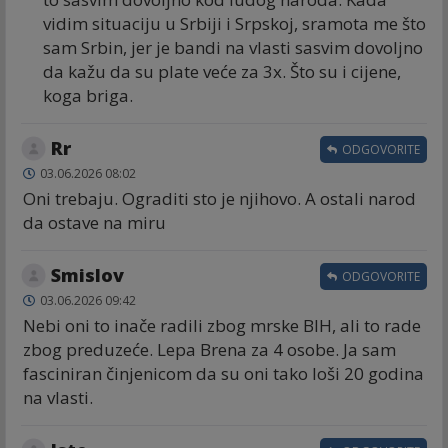
vidim situaciju u Srbiji i Srpskoj, sramota me što
sam Srbin, jer je bandi na vlasti sasvim dovoljno
da kažu da su plate veće za 3x. Što su i cijene,
koga briga.
Rr
ODGOVORITE
03.06.2026 08:02
Oni trebaju. Ograditi sto je njihovo. A ostali narod
da ostave na miru
Smislov
ODGOVORITE
03.06.2026 09:42
Nebi oni to inače radili zbog mrske BIH, ali to rade
zbog preduzeće. Lepa Brena za 4 osobe. Ja sam
fasciniran činjenicom da su oni tako loši 20 godina
na vlasti.