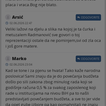
placa i vraca.Bog nije blato.
Arsić
ODGOVORITE
02.06.2026 22:47
Veliki lažovi na djelu a slika na kojoj je ta ćurka i
metuzalem Radmanović sve govori o toj
reprezentaciji ostale da ne pominjem,svi od zla oca
i još gore matere.
Marko
ODGOVORITE
02.06.2026 23:04
Kad se tone i za pjenu se hvata! Tako kaže narodna
poslovica! Sami znaju da je do povećanja budžeta
došlo po sili zakona zbog minulog rada koji se
godišnje računa 0,5 % za svakog zaposlenog koji
rade u institucijama na nivou BiH pa to našli
predstavljati povečanjem budžeta, a sve to jer vide
da opet gube izbore pa kao pomahnitali ne znaju