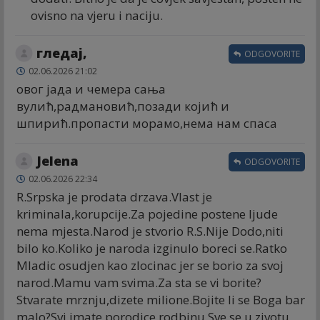
ovisno na vjeru i naciju.
гледај,
ODGOVORITE
02.06.2026 21:02
овог јада и чемера сања
вулић,радмановић,позади којић и
шпирић.пропасти морамо,нема нам спаса
Jelena
ODGOVORITE
02.06.2026 22:34
R.Srpska je prodata drzava.Vlast je
kriminala,korupcije.Za pojedine postene ljude
nema mjesta.Narod je stvorio R.S.Nije Dodo,niti
bilo ko.Koliko je naroda izginulo boreci se.Ratko
Mladic osudjen kao zlocinac jer se borio za svoj
narod.Mamu vam svima.Za sta se vi borite?
Stvarate mrznju,dizete milione.Bojite li se Boga bar
malo?Svi imate porodice,rodbinu.Sve se u zivotu