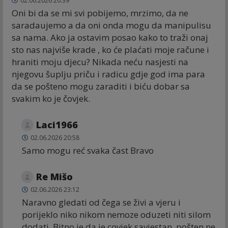
02.06.2026 20:39
Oni bi da se mi svi pobijemo, mrzimo, da ne
saradaujemo a da oni onda mogu da manipulisu
sa nama. Ako ja ostavim posao kako to traži onaj
sto nas najviše krade , ko će plaćati moje račune i
hraniti moju djecu? Nikada neću nasjesti na
njegovu šuplju priču i radicu gdje god ima para
da se pošteno mogu zaraditi i biću dobar sa
svakim ko je čovjek.
Laci1966
02.06.2026 20:58
Samo mogu reć svaka čast Bravo
Re Mišo
02.06.2026 23:12
Naravno gledati od čega se živi a vjeru i
porijeklo niko nikom nemoze oduzeti niti silom
dodati. Bitno je da je covjek savjestan, pošten ne