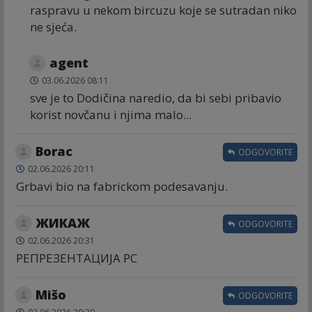
raspravu u nekom bircuzu koje se sutradan niko
ne sjeća.
agent
03.06.2026 08:11
sve je to Dodičina naredio, da bi sebi pribavio
korist novčanu i njima malo...
Borac
ODGOVORITE
02.06.2026 20:11
Grbavi bio na fabrickom podesavanju.
ЖИКАЖ
ODGOVORITE
02.06.2026 20:31
РЕПРЕЗЕНТАЦИЈА РС
Mišo
ODGOVORITE