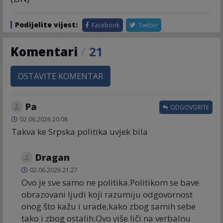
Podijelite vijest:
Facebook
Twitter
Komentari
/
21
OSTAVITE KOMENTAR
Pa
ODGOVORITE
02.06.2026 20:08
Takva ke Srpska politika uvjek bila
Dragan
02.06.2026 21:27
Ovo je sve samo ne politika.Politikom se bave
obrazovani ljudi koji razumiju odgovornost
onog što kažu i urade,kako zbog samih sebe
tako i zbog ostalih.Ovo više liči na verbalnu