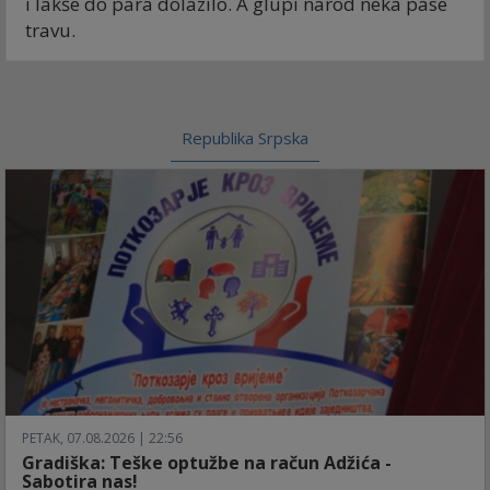
i lakše do para dolazilo. A glupi narod neka pase
travu.
Republika Srpska
PETAK, 07.08.2026 | 22:56
Gradiška: Teške optužbe na račun Adžića -
Sabotira nas!