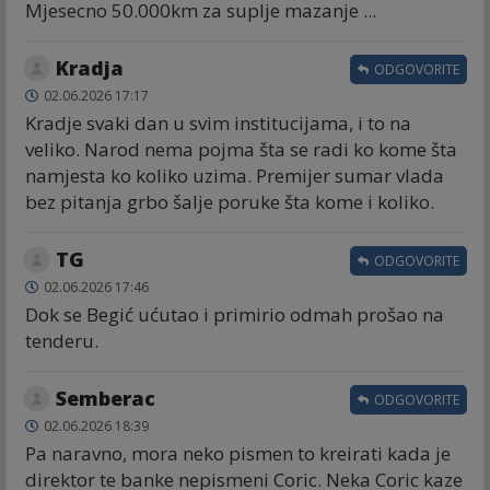
Mjesecno 50.000km za suplje mazanje ...
Kradja
ODGOVORITE
02.06.2026 17:17
Kradje svaki dan u svim institucijama, i to na
veliko. Narod nema pojma šta se radi ko kome šta
namjesta ko koliko uzima. Premijer sumar vlada
bez pitanja grbo šalje poruke šta kome i koliko.
TG
ODGOVORITE
02.06.2026 17:46
Dok se Begić ućutao i primirio odmah prošao na
tenderu.
Semberac
ODGOVORITE
02.06.2026 18:39
Pa naravno, mora neko pismen to kreirati kada je
direktor te banke nepismeni Coric. Neka Coric kaze