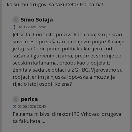
ko su mu drugovi sa fakulteta? Ha-ha-ha!
Simo Solaja
02.06.2026 19:56
Jel se taj Coric isto preziva kao i onaj sto je krao
suvo meso po sušarama u Lijevce polju? Kasnije
je taj isti Coric poceo politicku karijeru i od
sušana i gumenih cizama, predmet sprdnje po
seoskim kafanama, preobukao u odjela iz
Zenita a sada se oblaci u ZG i BG. Vjerovatno su
rodjaci jer im je njuska lopovska a mozda je
rijec o istoj osobi. Ko zna?
perica
02.06.2026 20:45
Pa,nema ni bivsi direktor IRB Vrhovac, drugova
sa fakulteta....