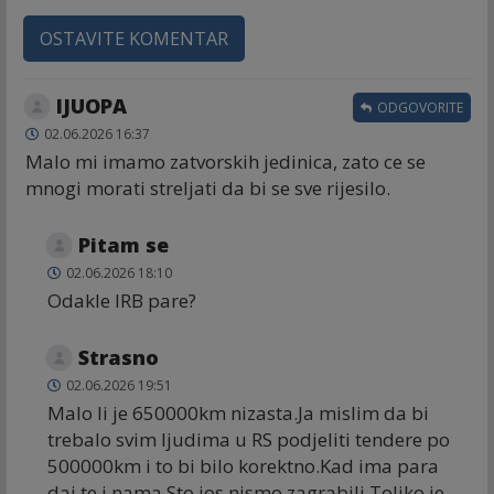
OSTAVITE KOMENTAR
IJUOPA
ODGOVORITE
02.06.2026 16:37
Malo mi imamo zatvorskih jedinica, zato ce se
mnogi morati streljati da bi se sve rijesilo.
Pitam se
02.06.2026 18:10
Odakle IRB pare?
Strasno
02.06.2026 19:51
Malo li je 650000km nizasta.Ja mislim da bi
trebalo svim ljudima u RS podjeliti tendere po
500000km i to bi bilo korektno.Kad ima para
daj te i nama.Sto jos nismo zagrabili.Toliko je