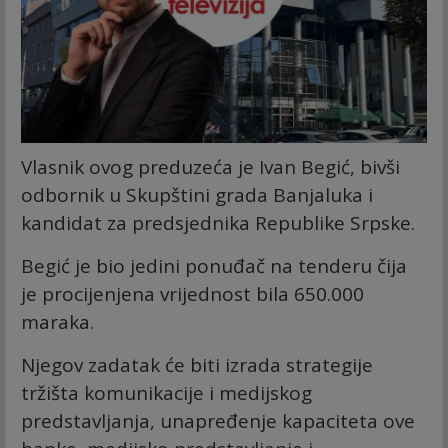
Vlasnik ovog preduzeća je Ivan Begić, bivši
odbornik u Skupštini grada Banjaluka i
kandidat za predsjednika Republike Srpske.
Begić je bio jedini ponuđač na tenderu čija
je procijenjena vrijednost bila 650.000
maraka.
Njegov zadatak će biti izrada strategije
tržišta komunikacije i medijskog
predstavljanja, unapređenje kapaciteta ove