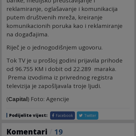
banke, medijsko predstavljanje i
reklamiranje, oglašavanje i komunikacija
putem društvenih mreža, kreiranje
komunikacionih poruka kao i reklamiranje
na događajima.
Riječ je o jednogodišnjem ugovoru.
Tok TV je u prošloj godini prijavila prihode
od 96.755 KM i dobit od 22.289 maraka.
Prema izvodima iz privrednog registra
televizija je zapošljavala troje ljudi.
(
) Foto: Agencije
Capital
Podijelite vijest:
Facebook
Twitter
Komentari
/
19