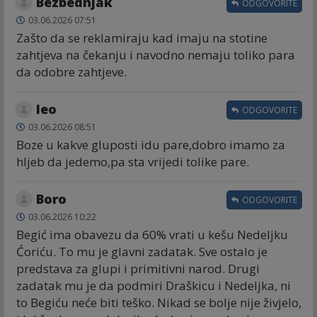
Bezbednjak
ODGOVORITE
03.06.2026 07:51
Zašto da se reklamiraju kad imaju na stotine
zahtjeva na čekanju i navodno nemaju toliko para
da odobre zahtjeve.
leo
ODGOVORITE
03.06.2026 08:51
Boze u kakve gluposti idu pare,dobro imamo za
hljeb da jedemo,pa sta vrijedi tolike pare.
Boro
ODGOVORITE
03.06.2026 10:22
Begić ima obavezu da 60% vrati u kešu Nedeljku
Ćoriću. To mu je glavni zadatak. Sve ostalo je
predstava za glupi i primitivni narod. Drugi
zadatak mu je da podmiri Draškicu i Nedeljka, ni
to Begiću neće biti teško. Nikad se bolje nije živjelo,