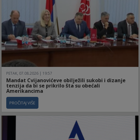
PETAK, 07.08.2026 | 19:57
Mandat Cvijanovićeve obilježili sukobi i dizanje
tenzija da bi se prikrilo šta su obećali
Amerikancima
PROČITAJ VIŠE