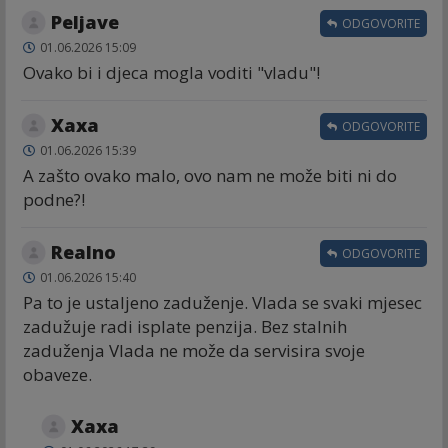
Peljave
ODGOVORITE
01.06.2026 15:09
Ovako bi i djeca mogla voditi "vladu"!
Хаха
ODGOVORITE
01.06.2026 15:39
A zašto ovako malo, ovo nam ne može biti ni do
podne?!
Realno
ODGOVORITE
01.06.2026 15:40
Pa to je ustaljeno zaduženje. Vlada se svaki mjesec
zadužuje radi isplate penzija. Bez stalnih
zaduženja Vlada ne može da servisira svoje
obaveze.
Хаха