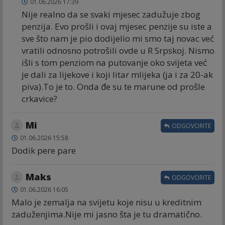
01.06.2026 17:39
Nije realno da se svaki mjesec zadužuje zbog
penzija. Evo prošli i ovaj mjesec penzije su iste a
sve što nam je pio dodijelio mi smo taj novac već
vratili odnosno potrošili ovde u R Srpskoj. Nismo
išli s tom penziom na putovanje oko svijeta već
je dali za lijekove i koji litar mlijeka (ja i za 20-ak
piva).To je to. Onda đe su te marune od prošle
crkavice?
Mi
ODGOVORITE
01.06.2026 15:58
Dodik pere pare
Maks
ODGOVORITE
01.06.2026 16:05
Malo je zemalja na svijetu koje nisu u kreditnim
zaduženjima.Nije mi jasno šta je tu dramatično.