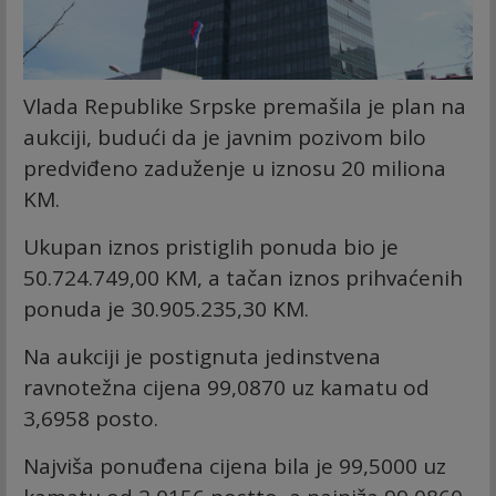
Vlada Republike Srpske premašila je plan na
aukciji, budući da je javnim pozivom bilo
predviđeno zaduženje u iznosu 20 miliona
KM.
Ukupan iznos pristiglih ponuda bio je
50.724.749,00 KM, a tačan iznos prihvaćenih
ponuda je 30.905.235,30 KM.
Na aukciji je postignuta jedinstvena
ravnotežna cijena 99,0870 uz kamatu od
3,6958 posto.
Najviša ponuđena cijena bila je 99,5000 uz