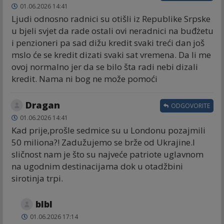
01.06.2026 14:41
Ljudi odnosno radnici su otišli iz Republike Srpske
u bjeli svjet da rade ostali ovi neradnici na buđżetu
i penzioneri pa sad dižu kredit svaki treći dan još
mslo će se kredit dizati svaki sat vremena. Da li me
ovoj normalno jer da se bilo šta radi nebi dizali
kredit. Nama ni bog ne može pomoći
Dragan
ODGOVORITE
01.06.2026 14:41
Kad prije,prošle sedmice su u Londonu pozajmili
50 miliona?! Zadužujemo se brže od Ukrajine.I
sličnost nam je što su najveće patriote uglavnom
na ugodnim destinacijama dok u otadžbini
sirotinja trpi.
blbl
01.06.2026 17:14