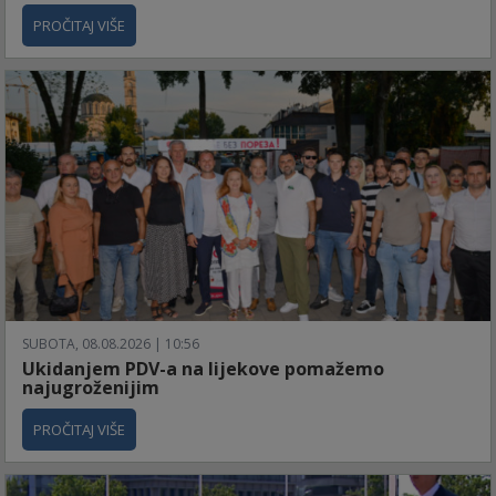
PROČITAJ VIŠE
SUBOTA, 08.08.2026 | 10:56
Ukidanjem PDV-a na lijekove pomažemo
najugroženijim
PROČITAJ VIŠE