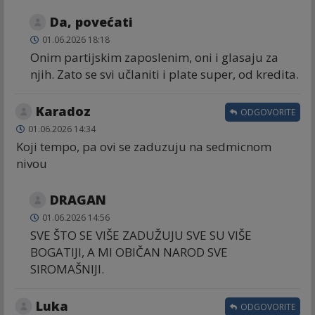
Da, povećati
01.06.2026 18:18
Onim partijskim zaposlenim, oni i glasaju za
njih. Zato se svi učlaniti i plate super, od kredita.
Karadoz
ODGOVORITE
01.06.2026 14:34
Koji tempo, pa ovi se zaduzuju na sedmicnom
nivou
DRAGAN
01.06.2026 14:56
SVE ŠTO SE VIŠE ZADUŽUJU SVE SU VIŠE
BOGATIJI, A MI OBIČAN NAROD SVE
SIROMAŠNIJI.
Luka
ODGOVORITE