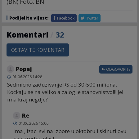
(BN) Foto: BN
Podijelite vijest:
Facebook
Twitter
Komentari
/
32
OSTAVITE KOMENTAR
Popaj
ODGOVORITE
01.06.2026 14:28
Sedmicno zaduzivanje RS od 30-500 miliona.
Kockaju se na veliko a zalog je stanovnistvo!!! Jel
ima kraj negdje?
Re
01.06.2026 15:06
Ima , izaci svi na izbore u oktobru i skinuti ovu
ne narodnu vlast .