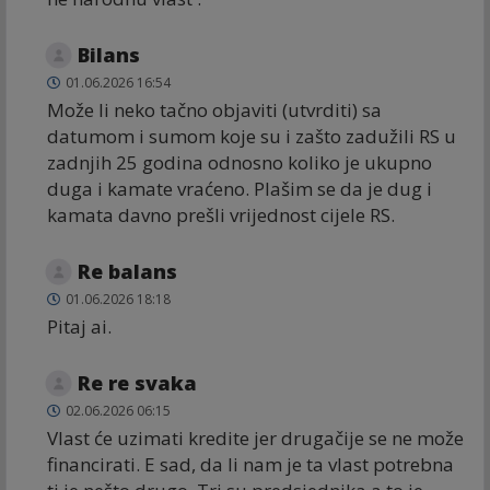
Bilans
01.06.2026 16:54
Može li neko tačno objaviti (utvrditi) sa
datumom i sumom koje su i zašto zadužili RS u
zadnjih 25 godina odnosno koliko je ukupno
duga i kamate vraćeno. Plašim se da je dug i
kamata davno prešli vrijednost cijele RS.
Re balans
01.06.2026 18:18
Pitaj ai.
Re re svaka
02.06.2026 06:15
Vlast će uzimati kredite jer drugačije se ne može
financirati. E sad, da li nam je ta vlast potrebna