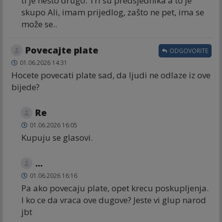
ti je nešto drugo. Tri su predsjednika a to je
skupo Ali, imam prijedlog, zašto ne pet, ima se
može se..
Povecajte plate
ODGOVORITE
01.06.2026 14:31
Hocete povecati plate sad, da ljudi ne odlaze iz ove
bijede?
Re
01.06.2026 16:05
Kupuju se glasovi.
...
01.06.2026 16:16
Pa ako povecaju plate, opet krecu poskupljenja.
I ko ce da vraca ove dugove? Jeste vi glup narod
jbt