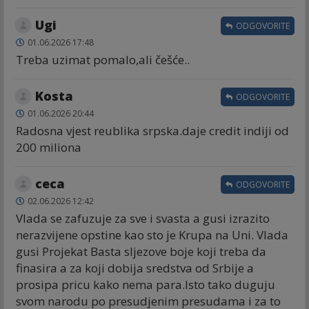
Ugi
ODGOVORITE
01.06.2026 17:48
Treba uzimat pomalo,ali češće..
Kosta
ODGOVORITE
01.06.2026 20:44
Radosna vjest reublika srpska.daje credit indiji od
200 miliona
ceca
ODGOVORITE
02.06.2026 12:42
Vlada se zafuzuje za sve i svasta a gusi izrazito
nerazvijene opstine kao sto je Krupa na Uni. Vlada
gusi Projekat Basta sljezove boje koji treba da
finasira a za koji dobija sredstva od Srbije a
prosipa pricu kako nema para.Isto tako duguju
svom narodu po presudjenim presudama i za to