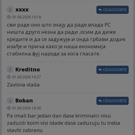
хххх
ODGOVORITE
01.06.2026 16:18
сви раде оно што знају да раде.влада РС
ништа друго незна да ради ,осим да диже
кредите и да се задужује.и онда грбави додик
изађе и прича како је наша економија
стабилна.фуј народе за кога гласате.
Kreditno
ODGOVORITE
01.06.2026 16:27
Zavisna vlada.
Boban
ODGOVORITE
01.06.2026 16:36
Pa imali bar jedan dan dase kriminalci nisu
zaduzili koim visi idade dase zaduzuju tu treba
staviti zabranu