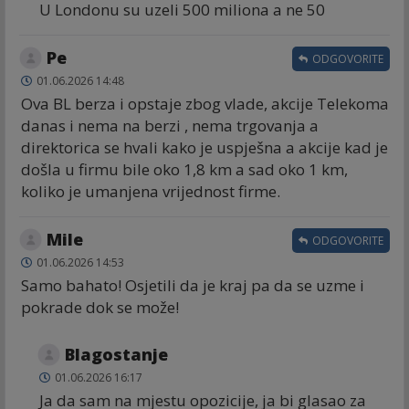
U Londonu su uzeli 500 miliona a ne 50
Ре
ODGOVORITE
01.06.2026 14:48
Ova BL berza i opstaje zbog vlade, akcije Telekoma
danas i nema na berzi , nema trgovanja a
direktorica se hvali kako je uspješna a akcije kad je
došla u firmu bile oko 1,8 km a sad oko 1 km,
koliko je umanjena vrijednost firme.
Mile
ODGOVORITE
01.06.2026 14:53
Samo bahato! Osjetili da je kraj pa da se uzme i
pokrade dok se može!
Blagostanje
01.06.2026 16:17
Ja da sam na mjestu opozicije, ja bi glasao za