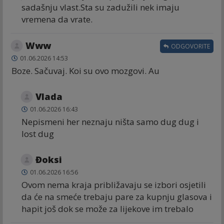
sadašnju vlast.Sta su zadužili nek imaju
vremena da vrate.
Www
ODGOVORITE
01.06.2026 14:53
Boze. Sačuvaj. Koi su ovo mozgovi. Au
Vlada
01.06.2026 16:43
Nepismeni her neznaju ništa samo dug dug i
lost dug
Đoksi
01.06.2026 16:56
Ovom nema kraja približavaju se izbori osjetili
da će na smeće trebaju pare za kupnju glasova i
hapit još dok se može za lijekove im trebalo