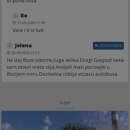
to puna luda .
Re
31.05.2026 17:49
Vala i ti si lud.
Jelena
ODGOVORITE
02.06.2026 22:12
Ne daj Boze nikome,tuga velika.Dragi Gospod neka
vam otvori vrata raja.Andjeli mali pocivajte u
Bozijem miru.Dozivotna robija vozacu autobusa.
Svijet