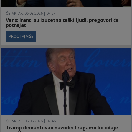
ČETVRTAK, 06.08.2026 | 07:54
Vens: Iranci su izuzetno teški ljudi, pregovori će
potrajati
PROČITAJ VIŠE
ČETVRTAK, 06.08.2026 | 07:46
Tramp demantovao navode: Tragamo ko odaje