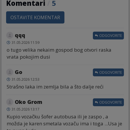
Komentari
/
5
OSTAVITE KOMENTAR
qqq
ODGOVORITE
31.05.2026 11:59
o tugo velika nekaim gospod bog otvori raska
vrata pokojim dusi
Go
ODGOVORITE
31.05.2026 12:53
Strašno laka im zemlja bila a što dalje reći
Oko Grom
ODGOVORITE
31.05.2026 13:17
Kupio vozačku šofer autobusa ili je zaspo , a
možda je karen smetala vozaču ima i toga ...Usa je