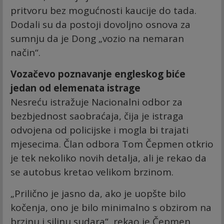
pritvoru bez mogućnosti kaucije do tada.
Dodali su da postoji dovoljno osnova za
sumnju da je Dong „vozio na nemaran
način“.
Vozačevo poznavanje engleskog biće
jedan od elemenata istrage
Nesreću istražuje Nacionalni odbor za
bezbjednost saobraćaja, čija je istraga
odvojena od policijske i mogla bi trajati
mjesecima. Član odbora Tom Čepmen otkrio
je tek nekoliko novih detalja, ali je rekao da
se autobus kretao velikom brzinom.
„Prilično je jasno da, ako je uopšte bilo
kočenja, ono je bilo minimalno s obzirom na
brzinu i silinu sudara“, rekao je Čepmen.