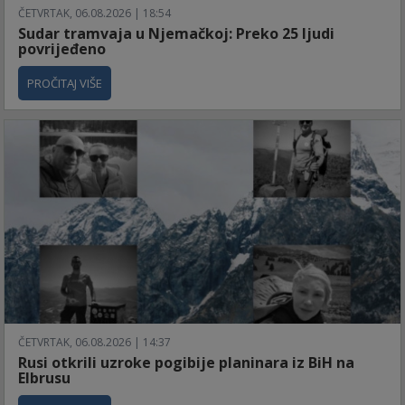
ČETVRTAK, 06.08.2026 | 18:54
Sudar tramvaja u Njemačkoj: Preko 25 ljudi
povrijeđeno
PROČITAJ VIŠE
ČETVRTAK, 06.08.2026 | 14:37
Rusi otkrili uzroke pogibije planinara iz BiH na
Elbrusu