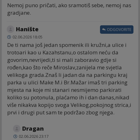
Nemoj puno pričati, ako sramotiš sebe, nemoj nas
gradjane.
Hanište
ODGOVORITE
02.06.2026 18:05
De ti nama još jedan spomenik ili kružni,a ulice i
trotoari kao u Kazahstanu,o ostalom neću da
govorim,nevrijedi,ti si mali zaboravio gdje si
rođen,kao što reče Miroslav,zanijela me svjetla
velikoga grada.Znaš li jadan da na parkingu kraj
parka u ulici Make M.i Br.Mažar imaš tri parking
mjesta na koje mi stanari nesmijemo parkirati
koliko su potonula, plaćamo ih i dan danas,nikad
više nikakva kopijo svoga Velikog,pokojnog strica,i
prvi i drugi put sam te podržao zbog njega.
Dragan
02.06.2026 23:17