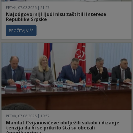
PETAK, 07.08.2026 | 21:27
Najodgovorniji ljudi nisu zaštitili interese
Republike Srpske
PROČITAJ VIŠE
PETAK, 07.08.2026 | 19:57
Mandat Cvijanovićeve obilježili sukobi i dizanje
tenzija da bi se prikrilo šta su obećali
Amerikancima