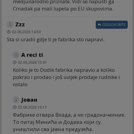
medjunarodno priznate. Vidi se napusti ga
Crnadak pa mali lupeta po EU skupovima.
Zzz
ODGOVORITE
02.06.2026 14:50
Sta si uradii gdje ti je fabrika sto napravi.
A reci ti
02.06.2026 15:47
Koliko je to Dodik fabrika napravio a koliko
pokrao i prodao i još uvijek prodaje rudnike i
ostalo
Јован
02.06.2026 16:13
Фабрике отвара Влада, а не градоначелник.
То питај Минића и Додика који су
уништили сва јавна предузећа.