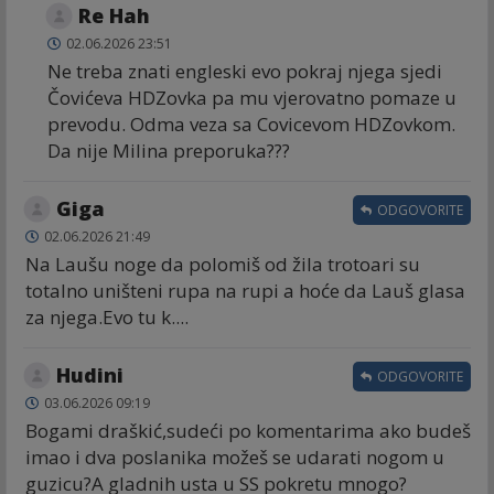
Re Hah
02.06.2026 23:51
Ne treba znati engleski evo pokraj njega sjedi
Čovićeva HDZovka pa mu vjerovatno pomaze u
prevodu. Odma veza sa Covicevom HDZovkom.
Da nije Milina preporuka???
Giga
ODGOVORITE
02.06.2026 21:49
Na Laušu noge da polomiš od žila trotoari su
totalno uništeni rupa na rupi a hoće da Lauš glasa
za njega.Evo tu k....
Hudini
ODGOVORITE
03.06.2026 09:19
Bogami draškić,sudeći po komentarima ako budeš
imao i dva poslanika možeš se udarati nogom u
guzicu?A gladnih usta u SS pokretu mnogo?