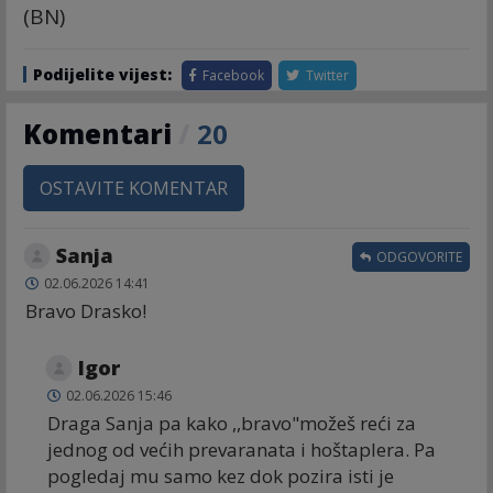
(BN)
Podijelite vijest:
Facebook
Twitter
Komentari
/
20
OSTAVITE KOMENTAR
Sanja
ODGOVORITE
02.06.2026 14:41
Bravo Drasko!
Igor
02.06.2026 15:46
Draga Sanja pa kako ,,bravo"možeš reći za
jednog od većih prevaranata i hoštaplera. Pa
pogledaj mu samo kez dok pozira isti je