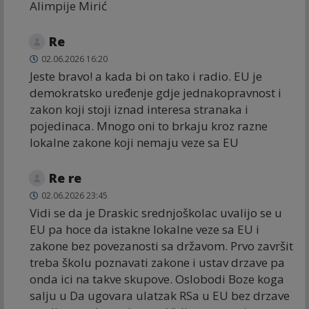
Alimpije Mirić
Re
02.06.2026 16:20
Jeste bravo! a kada bi on tako i radio. EU je
demokratsko uređenje gdje jednakopravnost i
zakon koji stoji iznad interesa stranaka i
pojedinaca. Mnogo oni to brkaju kroz razne
lokalne zakone koji nemaju veze sa EU
Re re
02.06.2026 23:45
Vidi se da je Draskic srednjoškolac uvalijo se u
EU pa hoce da istakne lokalne veze sa EU i
zakone bez povezanosti sa državom. Prvo završit
treba školu poznavati zakone i ustav drzave pa
onda ici na takve skupove. Oslobodi Boze koga
salju u Da ugovara ulatzak RSa u EU bez drzave