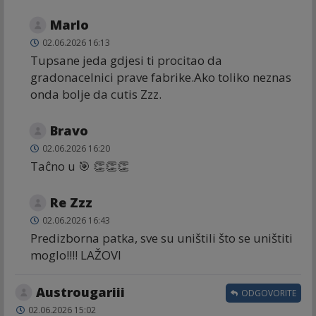
Marlo
02.06.2026 16:13
Tupsane jeda gdjesi ti procitao da
gradonacelnici prave fabrike.Ako toliko neznas
onda bolje da cutis Zzz.
Bravo
02.06.2026 16:20
Taĉno u 🎯 👏👏👏
Re Zzz
02.06.2026 16:43
Predizborna patka, sve su uništili što se uništiti
moglo!!!! LAŽOVI
Austrougariii
ODGOVORITE
02.06.2026 15:02