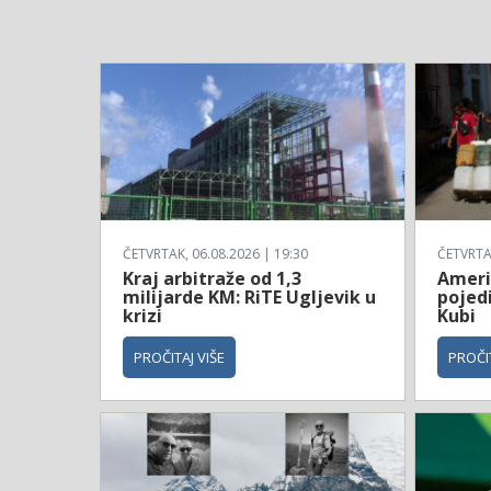
ČETVRTAK, 06.08.2026 | 19:30
ČETVRTAK
Kraj arbitraže od 1,3
Ameri
milijarde KM: RiTE Ugljevik u
pojed
krizi
Kubi
PROČITAJ VIŠE
PROČIT