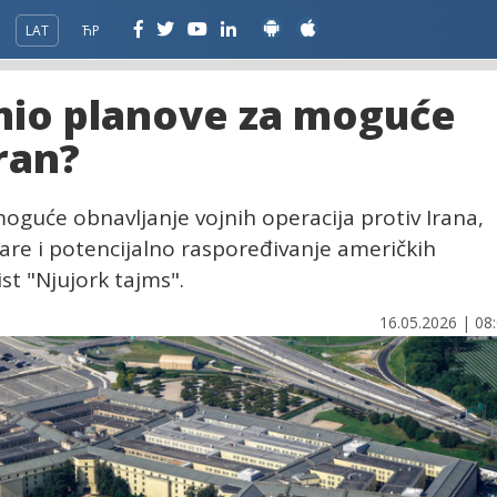
LAT
ЋР
mio planove za moguće
ran?
guće obnavljanje vojnih operacija protiv Irana,
dare i potencijalno raspoređivanje američkih
ist "Njujork tajms".
16.05.2026 | 08