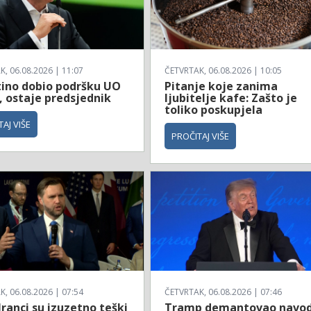
, 06.08.2026 | 11:07
ČETVRTAK, 06.08.2026 | 10:05
tino dobio podršku UO
Pitanje koje zanima
, ostaje predsjednik
ljubitelje kafe: Zašto je
toliko poskupjela
AJ VIŠE
PROČITAJ VIŠE
, 06.08.2026 | 07:54
ČETVRTAK, 06.08.2026 | 07:46
Iranci su izuzetno teški
Tramp demantovao navod