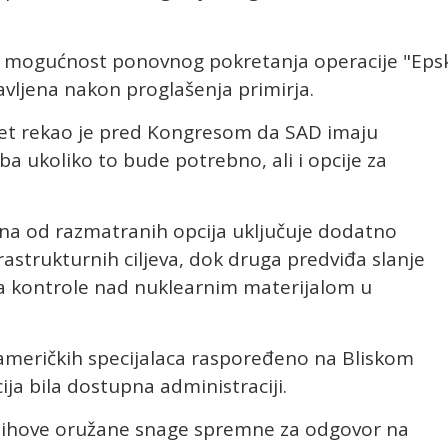
a mogućnost ponovnog pokretanja operacije "Eps
avljena nakon proglašenja primirja.
set rekao je pred Kongresom da SAD imaju
a ukoliko to bude potrebno, ali i opcije za
dna od razmatranih opcija uključuje dodatno
rastrukturnih ciljeva, dok druga predviđa slanje
nja kontrole nad nuklearnim materijalom u
a američkih specijalaca raspoređeno na Bliskom
ija bila dostupna administraciji.
u njihove oružane snage spremne za odgovor na