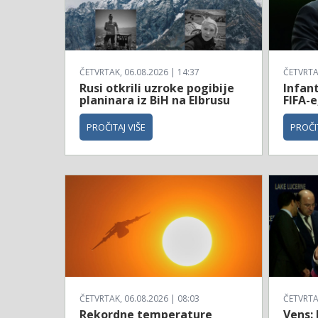
ČETVRTAK, 06.08.2026 | 14:37
ČETVRTAK
Rusi otkrili uzroke pogibije
Infan
planinara iz BiH na Elbrusu
FIFA-e
PROČITAJ VIŠE
PROČIT
ČETVRTAK, 06.08.2026 | 08:03
ČETVRTAK
Rekordne temperature
Vens: 