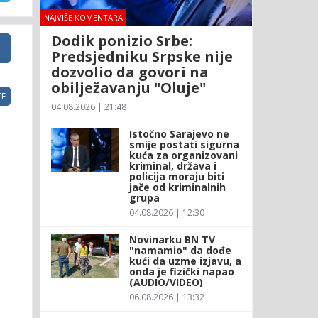
NAJVIŠE KOMENTARA
Dodik ponizio Srbe:
Predsjedniku Srpske nije
dozvolio da govori na
obilježavanju "Oluje"
E
04.08.2026 | 21:48
Istočno Sarajevo ne
smije postati sigurna
kuća za organizovani
kriminal, država i
policija moraju biti
jače od kriminalnih
grupa
04.08.2026 | 12:30
Novinarku BN TV
"namamio" da dođe
kući da uzme izjavu, a
onda je fizički napao
(AUDIO/VIDEO)
06.08.2026 | 13:32