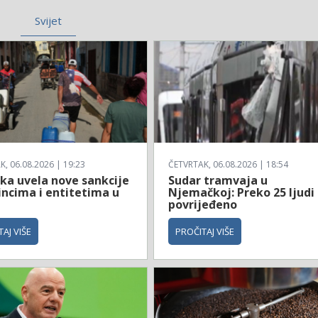
Svijet
, 06.08.2026 | 19:23
ČETVRTAK, 06.08.2026 | 18:54
ka uvela nove sankcije
Sudar tramvaja u
incima i entitetima u
Njemačkoj: Preko 25 ljudi
povrijeđeno
AJ VIŠE
PROČITAJ VIŠE