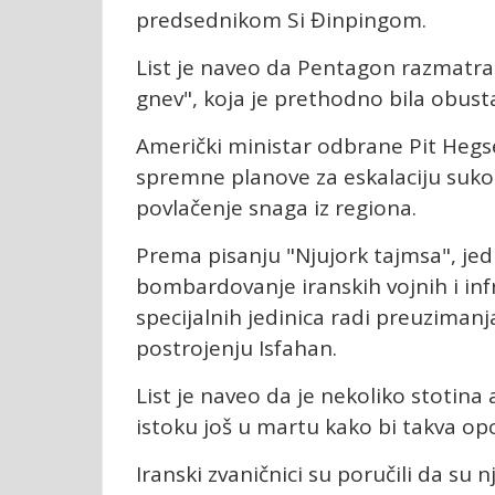
predsednikom Si Đinpingom.
List je naveo da Pentagon razmatr
gnev", koja je prethodno bila obust
Američki ministar odbrane Pit Heg
spremne planove za eskalaciju sukob
povlačenje snaga iz regiona.
Prema pisanju "Njujork tajmsa", je
bombardovanje iranskih vojnih i inf
specijalnih jedinica radi preuzima
postrojenju Isfahan.
List je naveo da je nekoliko stotin
istoku još u martu kako bi takva opc
Iranski zvaničnici su poručili da s