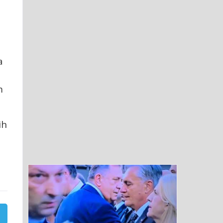
a
m
ih