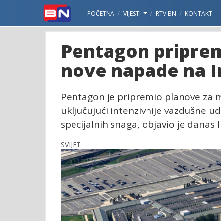
POČETNA
VIJESTI
RTV BN
KONTAKT
Pentagon pripre
nove napade na I
Pentagon je pripremio planove za mo
uključujući intenzivnije vazdušne u
specijalnih snaga, objavio je danas l
SVIJET