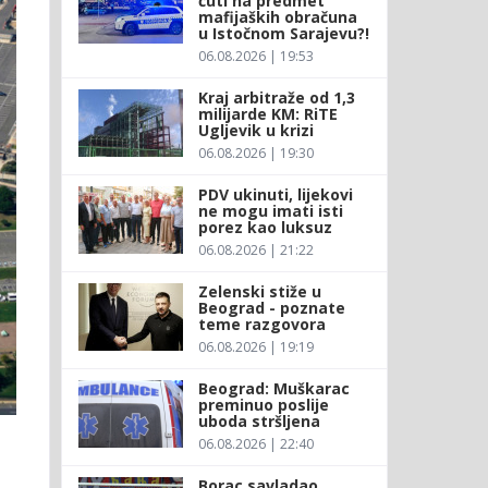
ćuti na predmet
mafijaških obračuna
u Istočnom Sarajevu?!
06.08.2026 | 19:53
Kraj arbitraže od 1,3
milijarde KM: RiTE
Ugljevik u krizi
06.08.2026 | 19:30
PDV ukinuti, lijekovi
ne mogu imati isti
porez kao luksuz
06.08.2026 | 21:22
Zelenski stiže u
Beograd - poznate
teme razgovora
06.08.2026 | 19:19
Beograd: Muškarac
preminuo poslije
uboda stršljena
06.08.2026 | 22:40
Borac savladao