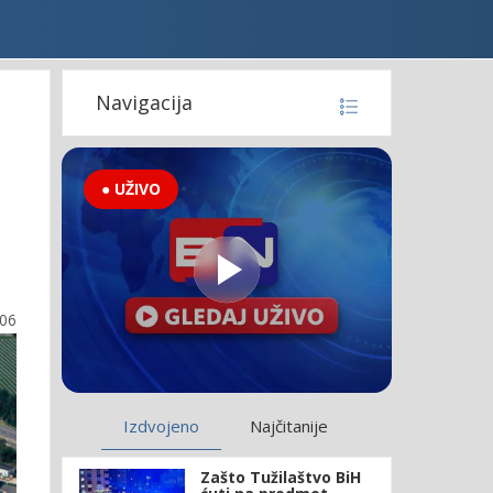
Navigacija
● UŽIVO
:06
Izdvojeno
Najčitanije
Zašto Tužilaštvo BiH