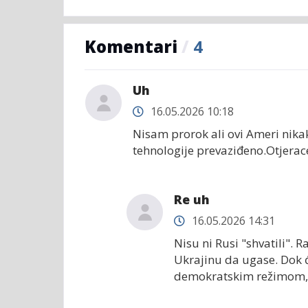
Komentari
/
4
Uh
16.05.2026 10:18
Nisam prorok ali ovi Ameri nikak
tehnologije prevaziđeno.Otjerac
Re uh
16.05.2026 14:31
Nisu ni Rusi "shvatili". 
Ukrajinu da ugase. Dok ć
demokratskim režimom,