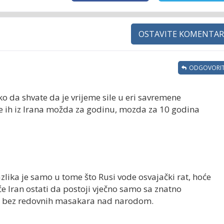
OSTAVITE KOMENTAR
ODGOVORIT
o da shvate da je vrijeme sile u eri savremene
e ih iz Irana možda za godinu, mozda za 10 godina
Razlika je samo u tome što Rusi vode osvajački rat, hoće
e Iran ostati da postoji vječno samo sa znatno
 bez redovnih masakara nad narodom.