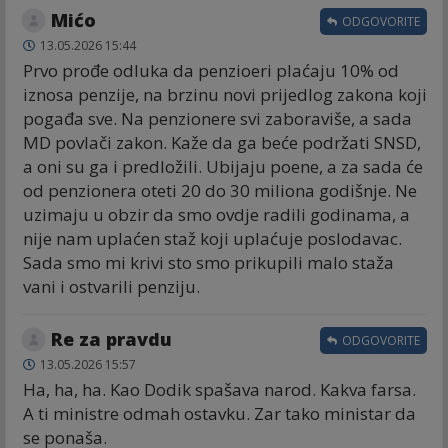
Mićo
ODGOVORITE
13.05.2026 15:44
Prvo prođe odluka da penzioeri plaćaju 10% od
iznosa penzije, na brzinu novi prijedlog zakona koji
pogađa sve. Na penzionere svi zaboraviše, a sada
MD povlači zakon. Kaže da ga beće podržati SNSD,
a oni su ga i predložili. Ubijaju poene, a za sada će
od penzionera oteti 20 do 30 miliona godišnje. Ne
uzimaju u obzir da smo ovdje radili godinama, a
nije nam uplaćen staž koji uplaćuje poslodavac.
Sada smo mi krivi sto smo prikupili malo staža
vani i ostvarili penziju.
Re za pravdu
ODGOVORITE
13.05.2026 15:57
Ha, ha, ha. Kao Dodik spašava narod. Kakva farsa.
A ti ministre odmah ostavku. Zar tako ministar da
se ponaša.