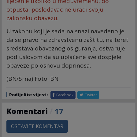
liječenje ukoliko u međuvremenu, do
otpusta, poslodavac ne uradi svoju
zakonsku obavezu.
U zakonu koji je sada na snazi navedeno je
da se pravo na zdravstvenu zaštitu, na teret
sredstava obaveznog osiguranja, ostvaruje
pod uslovom da su uplaćene sve dospjele
obaveze po osnovu doprinosa.
(BN/Srna) Foto: BN
Podijelite vijest:
Facebook
Twitter
Komentari
/
17
OSTAVITE KOMENTAR