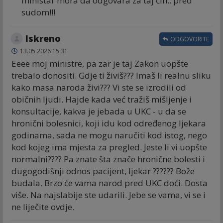
ministar mora da odgovara za taj čin.. pred
sudom!!!
Iskreno
ODGOVORITE
13.05.2026 15:31
Eeee moj ministre, pa zar je taj Zakon uopšte
trebalo donositi. Gdje ti živiš??? Imaš li realnu sliku
kako masa naroda živi??? Vi ste se izrodili od
običnih ljudi. Hajde kada već tražiš mišljenje i
konsultacije, kakva je jebada u UKC - u da se
hronični bolesnici, koji idu kod određenog ljekara
godinama, sada ne mogu naručiti kod istog, nego
kod kojeg ima mjesta za pregled. Jeste li vi uopšte
normalni???? Pa znate šta znače hronične bolesti i
dugogodišnji odnos pacijent, ljekar ?????? Bože
budala. Brzo će vama narod pred UKC doći. Dosta
više. Na najslabije ste udarili. Jebe se vama, vi se i
ne liječite ovdje.