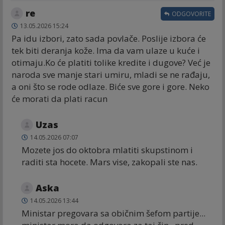
re
ODGOVORITE
13.05.2026 15:24
Pa idu izbori, zato sada povlače. Poslije izbora će
tek biti deranja kože. Ima da vam ulaze u kuće i
otimaju.Ko će platiti tolike kredite i dugove? Već je
naroda sve manje stari umiru, mladi se ne rađaju,
a oni što se rode odlaze. Biće sve gore i gore. Neko
će morati da plati racun
Uzas
14.05.2026 07:07
Mozete jos do oktobra mlatiti skupstinom i
raditi sta hocete. Mars vise, zakopali ste nas.
Aska
14.05.2026 13:44
Ministar pregovara sa običnim šefom partije...