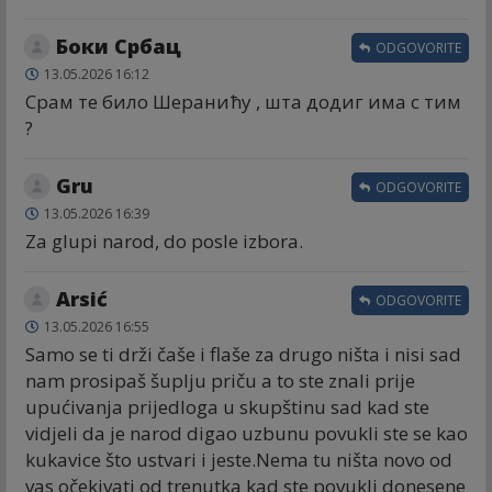
Боки Србац
ODGOVORITE
13.05.2026 16:12
Срам те било Шеранићу , шта додиг има с тим
?
Gru
ODGOVORITE
13.05.2026 16:39
Za glupi narod, do posle izbora.
Arsić
ODGOVORITE
13.05.2026 16:55
Samo se ti drži čaše i flaše za drugo ništa i nisi sad
nam prosipaš šuplju priču a to ste znali prije
upućivanja prijedloga u skupštinu sad kad ste
vidjeli da je narod digao uzbunu povukli ste se kao
kukavice što ustvari i jeste.Nema tu ništa novo od
vas očekivati od trenutka kad ste povukli donesene