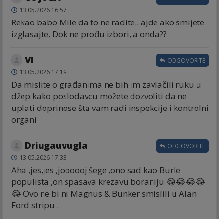
13.05.2026 16:57
Rekao babo Mile da to ne radite.. ajde ako smijete
izglasajte. Dok ne prođu izbori, a onda??
Vi
ODGOVORITE
13.05.2026 17:19
Da mislite o građanima ne bih im zavlačili ruku u
džep kako poslodavcu možete dozvoliti da ne
uplati doprinose šta vam radi inspekcije i kontrolni
organi
Driugauvugla
ODGOVORITE
13.05.2026 17:33
Aha ,jes,jes ,joooooj šege ,ono sad kao Burle
populista ,on spasava krezavu boraniju 😂😂😂😂
😂.Ovo ne bi ni Magnus & Bunker smislili u Alan
Ford stripu .