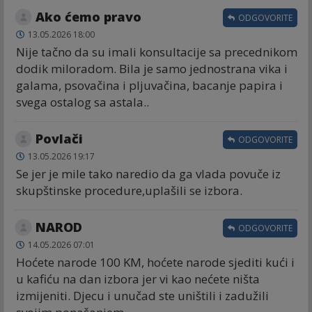
Ako ćemo pravo
ODGOVORITE
13.05.2026 18:00
Nije tačno da su imali konsultacije sa precednikom
dodik miloradom. Bila je samo jednostrana vika i
galama, psovačina i pljuvačina, bacanje papira i
svega ostalog sa astala..
Povlači
ODGOVORITE
13.05.2026 19:17
Se jer je mile tako naredio da ga vlada povuče iz
skupštinske procedure,uplašili se izbora.
NAROD
ODGOVORITE
14.05.2026 07:01
Hoćete narode 100 KM, hoćete narode sjediti kući i
u kafiću na dan izbora jer vi kao nećete ništa
izmijeniti. Djecu i unučad ste uništili i zadužili