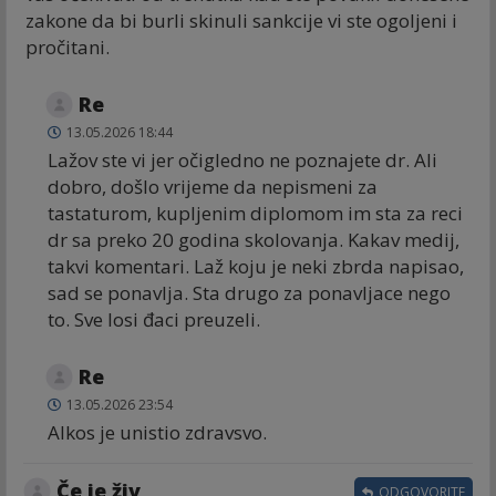
zakone da bi burli skinuli sankcije vi ste ogoljeni i
pročitani.
Re
13.05.2026 18:44
Lažov ste vi jer očigledno ne poznajete dr. Ali
dobro, došlo vrijeme da nepismeni za
tastaturom, kupljenim diplomom im sta za reci
dr sa preko 20 godina skolovanja. Kakav medij,
takvi komentari. Laž koju je neki zbrda napisao,
sad se ponavlja. Sta drugo za ponavljace nego
to. Sve losi đaci preuzeli.
Re
13.05.2026 23:54
Alkos je unistio zdravsvo.
Če je živ
ODGOVORITE