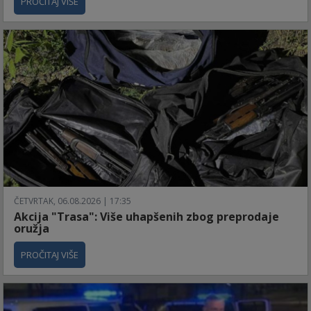
PROČITAJ VIŠE
ČETVRTAK, 06.08.2026 | 17:35
Akcija "Trasa": Više uhapšenih zbog preprodaje
oružja
PROČITAJ VIŠE