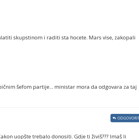
atiti skupstinom i raditi sta hocete. Mars vise, zakopali
ičnim šefom partije... ministar mora da odgovara za taj
ODGOVORIT
Zakon uopšte trebalo donositi. Gdje ti živiš??? Imaš li