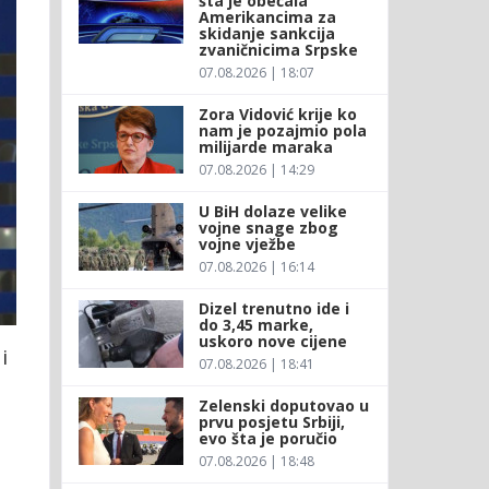
šta je obećala
Amerikancima za
skidanje sankcija
zvaničnicima Srpske
07.08.2026 | 18:07
Zora Vidović krije ko
nam je pozajmio pola
milijarde maraka
07.08.2026 | 14:29
U BiH dolaze velike
vojne snage zbog
vojne vježbe
07.08.2026 | 16:14
Dizel trenutno ide i
do 3,45 marke,
uskoro nove cijene
i
07.08.2026 | 18:41
Zelenski doputovao u
prvu posjetu Srbiji,
evo šta je poručio
07.08.2026 | 18:48