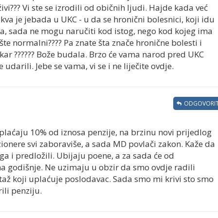
i??? Vi ste se izrodili od običnih ljudi. Hajde kada već
akva je jebada u UKC - u da se hronični bolesnici, koji idu
, sada ne mogu naručiti kod istog, nego kod kojeg ima
pšte normalni???? Pa znate šta znače hronične bolesti i
ekar ?????? Bože budala. Brzo će vama narod pred UKC
 udarili. Jebe se vama, vi se i ne liječite ovdje.
ODGOVORIT
plaćaju 10% od iznosa penzije, na brzinu novi prijedlog
ionere svi zaboraviše, a sada MD povlači zakon. Kaže da
ga i predložili. Ubijaju poene, a za sada će od
na godišnje. Ne uzimaju u obzir da smo ovdje radili
až koji uplaćuje poslodavac. Sada smo mi krivi sto smo
ili penziju.