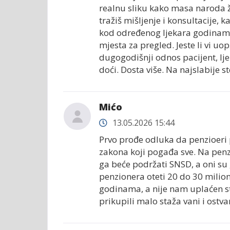
realnu sliku kako masa naroda živ
tražiš mišljenje i konsultacije, k
kod određenog ljekara godinama
mjesta za pregled. Jeste li vi uo
dugogodišnji odnos pacijent, lj
doći. Dosta više. Na najslabije ste
Mićo
13.05.2026 15:44
Prvo prođe odluka da penzioeri 
zakona koji pogađa sve. Na penz
ga beće podržati SNSD, a oni su 
penzionera oteti 20 do 30 milio
godinama, a nije nam uplaćen st
prikupili malo staža vani i ostvar