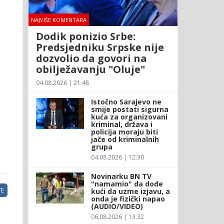
NAJVIŠE KOMENTARA
Dodik ponizio Srbe:
Predsjedniku Srpske nije
dozvolio da govori na
obilježavanju "Oluje"
04.08.2026 | 21:48
Istočno Sarajevo ne
smije postati sigurna
kuća za organizovani
kriminal, država i
policija moraju biti
jače od kriminalnih
grupa
04.08.2026 | 12:30
Novinarku BN TV
"namamio" da dođe
E
kući da uzme izjavu, a
onda je fizički napao
(AUDIO/VIDEO)
06.08.2026 | 13:32