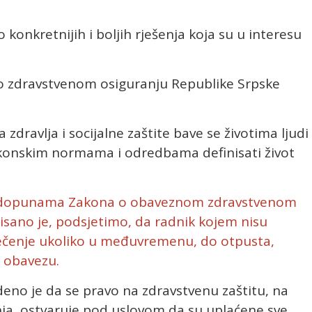
konkretnijih i boljih rješenja koja su u interesu
o zdravstvenom osiguranju Republike Srpske
a zdravlja i socijalne zaštite bave se životima ljudi 
 zakonskim normama i odredbama definisati život
i dopunama Zakona o obaveznom zdravstvenom
nisano je, podsjetimo, da radnik kojem nisu
iječenje ukoliko u međuvremenu, do otpusta,
 obavezu.
deno je da se pravo na zdravstvenu zaštitu, na
ja, ostvaruje pod uslovom da su uplaćene sve