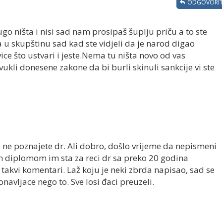
ODGOVORIT
rugo ništa i nisi sad nam prosipaš šuplju priču a to ste
a u skupštinu sad kad ste vidjeli da je narod digao
ce što ustvari i jeste.Nema tu ništa novo od vas
vukli donesene zakone da bi burli skinuli sankcije vi ste
no ne poznajete dr. Ali dobro, došlo vrijeme da nepismeni
m diplomom im sta za reci dr sa preko 20 godina
 takvi komentari. Laž koju je neki zbrda napisao, sad se
navljace nego to. Sve losi đaci preuzeli.