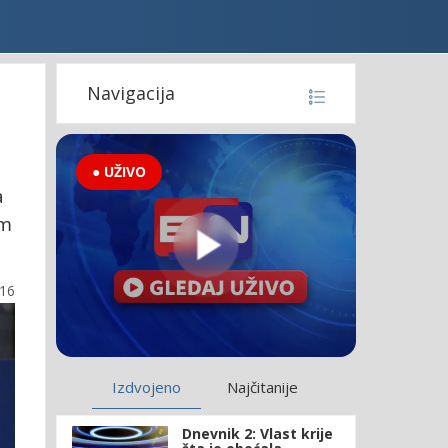
Navigacija
● UŽIVO
a
om
:16
Izdvojeno
Najčitanije
Dnevnik 2: Vlast krije