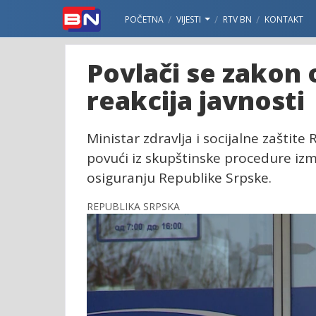
POČETNA
VIJESTI
RTV BN
KONTAKT
Povlači se zakon
reakcija javnosti
Ministar zdravlja i socijalne zaštite
povući iz skupštinske procedure i
osiguranju Republike Srpske.
REPUBLIKA SRPSKA