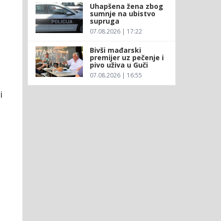
Uhapšena žena zbog
sumnje na ubistvo
supruga
07.08.2026 | 17:22
Bivši mađarski
premijer uz pečenje i
pivo uživa u Guči
07.08.2026 | 16:55
i