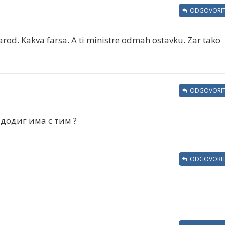
ODGOVORIT
arod. Kakva farsa. A ti ministre odmah ostavku. Zar tako
ODGOVORIT
додиг има с тим ?
ODGOVORIT