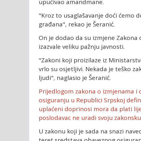
upućivao amandmane.
"Kroz to usaglašavanje doći ćemo do 
građana", rekao je Šeranić.
On je dodao da su izmjene Zakona 
izazvale veliku pažnju javnosti.
"Zakoni koji proizilaze iz Ministarstv
vrlo su osjetljivi. Nekada je teško
ljudi", naglasio je Šeranić.
Prijedlogom zakona o izmjenama 
osiguranju u Republici Srpskoj defi
uplaćeni doprinosi mora da plati l
poslodavac ne uradi svoju zakonsku
U zakonu koji je sada na snazi nave
teret sredstava obaveznog osiguran