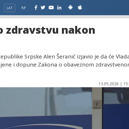
LAT
ЋР
 o zdravstvu nakon
 Republike Srpske Alen Šeranić izjavio je da će Vlad
zmjene i dopune Zakona o obaveznom zdravstven
13.05.2026 | 15