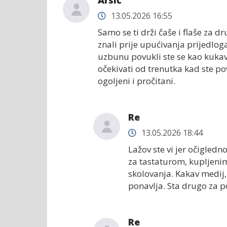
Arsić
13.05.2026 16:55
Samo se ti drži čaše i flaše za d
znali prije upućivanja prijedlog
uzbunu povukli ste se kao kukavi
očekivati od trenutka kad ste po
ogoljeni i pročitani.
Re
13.05.2026 18:44
Lažov ste vi jer očigled
za tastaturom, kupljeni
skolovanja. Kakav medij,
ponavlja. Sta drugo za po
Re