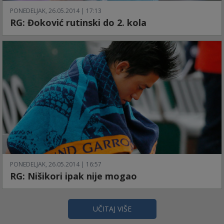
PONEDELJAK, 26.05.2014 | 17:13
RG: Đoković rutinski do 2. kola
PONEDELJAK, 26.05.2014 | 16:57
RG: Nišikori ipak nije mogao
UČITAJ VIŠE