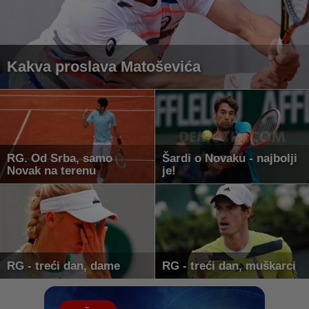
Kakva proslava Matoševića
RG. Od Srba, samo
Šardi o Novaku - najbolji
Novak na terenu
je!
RG - treći dan, dame
RG - treći dan, muškarci