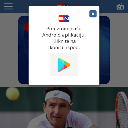
×
● UŽIVO
Preuzmite našu
Android aplikaciju.
Kliknite na
ikonicu ispod.