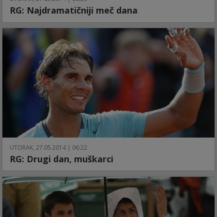
RG: Najdramatičniji meč dana
UTORAK, 27.05.2014 | 06:22
RG: Drugi dan, muškarci