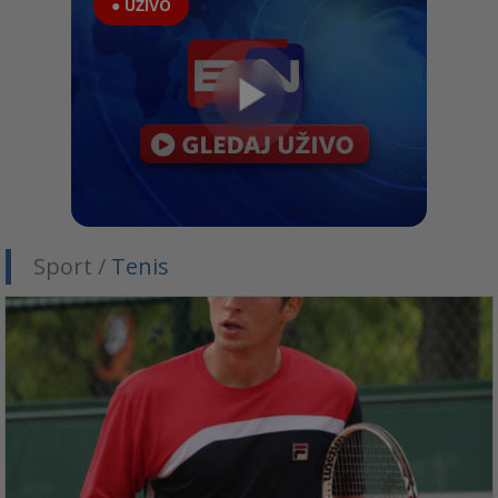
● UŽIVO
Sport /
Tenis