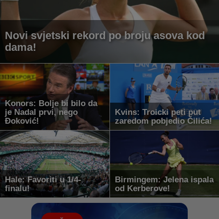
Novi svjetski rekord po broju asova kod
dama!
Konors: Bolje bi bilo da
je Nadal prvi, nego
Kvins: Troicki peti put
Đoković!
zaredom pobjedio Čilića!
Hale: Favoriti u 1/4-
Birmingem: Jelena ispala
finalu!
od Kerberove!