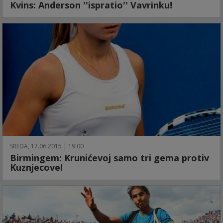
Kvins: Anderson ''ispratio'' Vavrinku!
SREDA, 17.06.2015 | 19:00
Birmingem: Krunićevoj samo tri gema protiv
Kuznjecove!