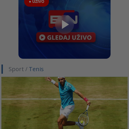
● UŽIVO
Sport /
Tenis