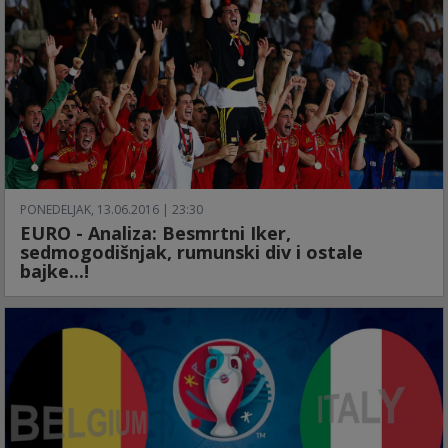
PONEDELJAK, 13.06.2016 | 23:30
EURO - Analiza: Besmrtni Iker,
sedmogodišnjak, rumunski div i ostale
bajke...!