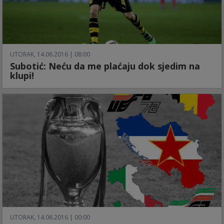
UTORAK, 14.06.2016 | 08:00
Subotić: Neću da me plaćaju dok sjedim na
klupi!
UTORAK, 14.06.2016 | 00:00