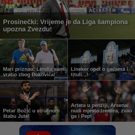
Prosinečki: Vrijeme je da Liga šampiona
upozna Zvezdu!
Mari priznao: Lendla sam
Lineker opet o gaćama i
vratio zbog Đokovića!
tituli...!
Arteta u penziji, Arsenal
Petar Božić u stručnom
nudi mjesto trenera, zvao
štabu Jute!
ga i Pep!