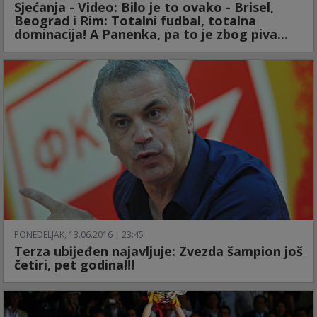
Sjećanja - Video: Bilo je to ovako - Brisel,
Beograd i Rim: Totalni fudbal, totalna
dominacija! A Panenka, pa to je zbog piva...
PONEDELJAK, 13.06.2016 | 23:45
Terza ubijeđen najavljuje: Zvezda šampion još
četiri, pet godina!!!