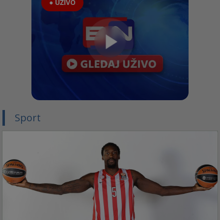
● UŽIVO
Sport