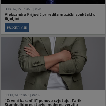
SUBOTA, 25.07.2026 | 08:05
Aleksandra Prijović priredila muzički spektakl u
Bijeljini
PROČITAJ VIŠE
PETAK, 24.07.2026 | 09:18
"Crveni karanfili" ponovo cvjetaju: Tarik
Stambolić predstavio modernu verziju