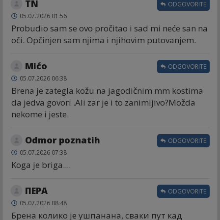
TN
ODGOVORITE
05.07.2026 01:56
Probudio sam se ovo pročitao i sad mi neće san na
oči. Opčinjen sam njima i njihovim putovanjem.
Mićo
ODGOVORITE
05.07.2026 06:38
Brena je zategla kožu na jagodičnim mm kostima
da jedva govori .Ali zar je i to zanimljivo?Možda
nekome i jeste.
Odmor poznatih
ODGOVORITE
05.07.2026 07:38
Koga je briga....
ПЕРА
ODGOVORITE
05.07.2026 08:48
Брена колико је ушпанана, сваки пут кад