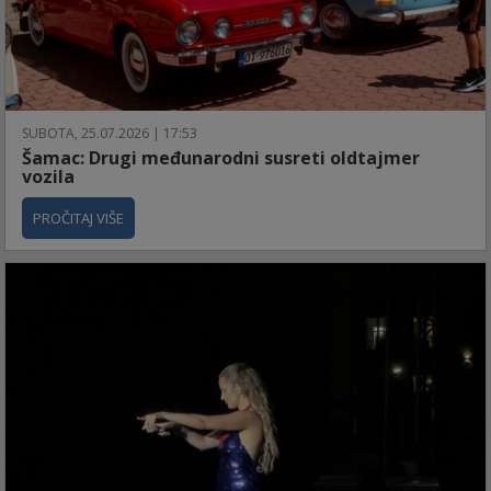
SUBOTA, 25.07.2026 | 17:53
Šamac: Drugi međunarodni susreti oldtajmer
vozila
PROČITAJ VIŠE