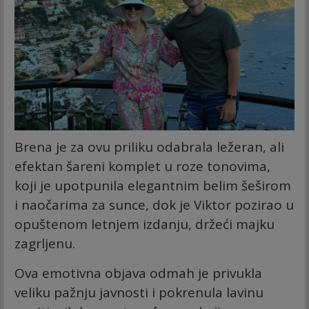
Brena je za ovu priliku odabrala ležeran, ali
efektan šareni komplet u roze tonovima,
koji je upotpunila elegantnim belim šeširom
i naočarima za sunce, dok je Viktor pozirao u
opuštenom letnjem izdanju, držeći majku
zagrljenu.
Ova emotivna objava odmah je privukla
veliku pažnju javnosti i pokrenula lavinu