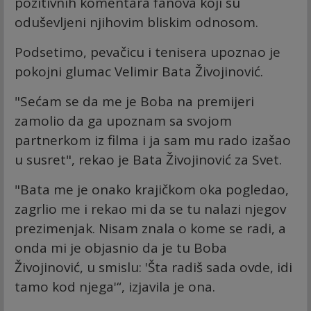
pozitivnih komentara fanova koji su
oduševljeni njihovim bliskim odnosom.
Podsetimo, pevačicu i tenisera upoznao je
pokojni glumac Velimir Bata Živojinović.
"Sećam se da me je Boba na premijeri
zamolio da ga upoznam sa svojom
partnerkom iz filma i ja sam mu rado izašao
u susret", rekao je Bata Živojinović za Svet.
"Bata me je onako krajičkom oka pogledao,
zagrlio me i rekao mi da se tu nalazi njegov
prezimenjak. Nisam znala o kome se radi, a
onda mi je objasnio da je tu Boba
Živojinović, u smislu: 'Šta radiš sada ovde, idi
tamo kod njega'“, izjavila je ona.