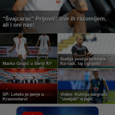
"Švajcarac" Prijović: Sve ih razumijem,
ali i oni nas!
Sudija poslije pritvora:
Marko Grujić u Seriji A?
Ko radi, taj i griješi!
SP: Letelo je perje u
Video: Kutinja saigrači
Krasnodaru!
"uvaljali" u jaja!