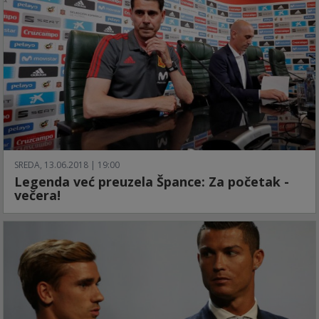
SREDA, 13.06.2018 | 19:00
Legenda već preuzela Špance: Za početak -
večera!