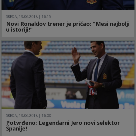
SREDA, 13.06.2018 | 16:15
Novi Ronaldov trener je pričao: "Mesi najbolji
u istoriji!"
SREDA, 13.06.2018 | 16:00
Potvrđeno: Legendarni Jero novi selektor
Španije!