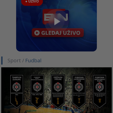
● UŽIVO
Sport /
Fudbal