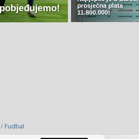
prosječna plata
 pobjeđujemo!
11.800.000!
 /
Fudbal