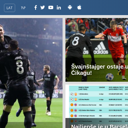
LAT
ЋР
Švajnštajger ostaje 
Čikagu!
Najljepše je u Barsel