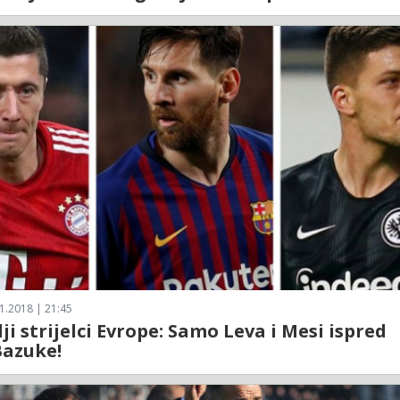
1.2018 | 21:45
ji strijelci Evrope: Samo Leva i Mesi ispred
Bazuke!