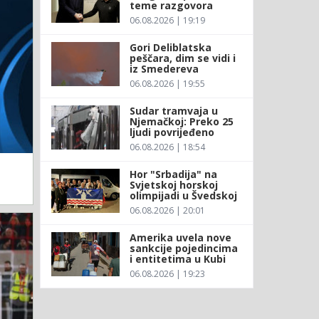
teme razgovora
06.08.2026 | 19:19
Gori Deliblatska
peščara, dim se vidi i
iz Smedereva
06.08.2026 | 19:55
Sudar tramvaja u
Njemačkoj: Preko 25
ljudi povrijeđeno
06.08.2026 | 18:54
Hor "Srbadija" na
Svjetskoj horskoj
olimpijadi u Švedskoj
06.08.2026 | 20:01
Amerika uvela nove
sankcije pojedincima
i entitetima u Kubi
06.08.2026 | 19:23