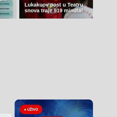
Lukakuov post u Teatru
snova traje 919 minuta!
● UŽIVO