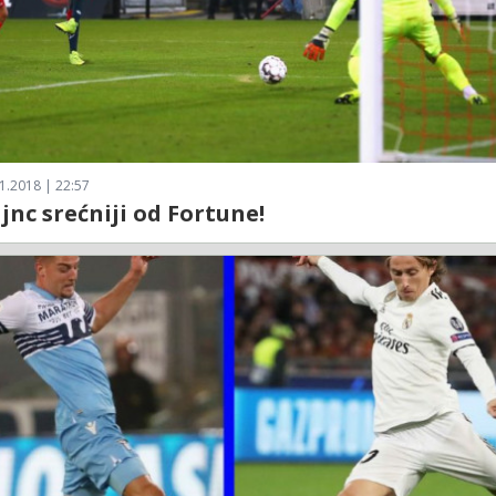
1.2018 | 22:57
jnc srećniji od Fortune!