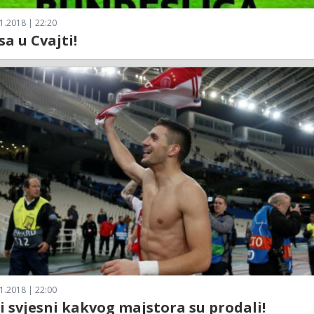
1.2018 | 22:20
sa u Cvajti!
1.2018 | 22:00
i svjesni kakvog majstora su prodali!