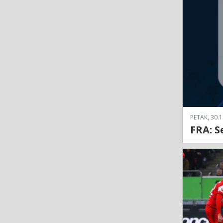
PETAK, 30.1
FRA: S