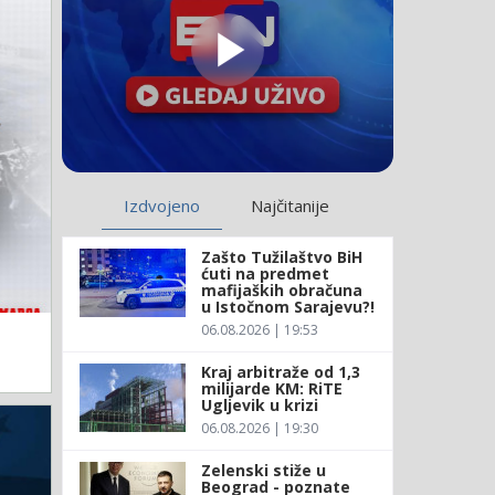
Izdvojeno
Najčitanije
Zašto Tužilaštvo BiH
ćuti na predmet
mafijaških obračuna
u Istočnom Sarajevu?!
06.08.2026 | 19:53
Kraj arbitraže od 1,3
milijarde KM: RiTE
Ugljevik u krizi
06.08.2026 | 19:30
Zelenski stiže u
Beograd - poznate