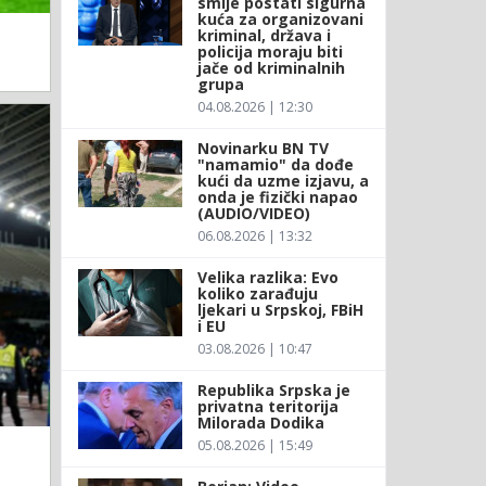
smije postati sigurna
kuća za organizovani
kriminal, država i
policija moraju biti
jače od kriminalnih
grupa
04.08.2026 | 12:30
Novinarku BN TV
"namamio" da dođe
kući da uzme izjavu, a
onda je fizički napao
(AUDIO/VIDEO)
06.08.2026 | 13:32
Velika razlika: Evo
koliko zarađuju
ljekari u Srpskoj, FBiH
i EU
03.08.2026 | 10:47
Republika Srpska je
privatna teritorija
Milorada Dodika
05.08.2026 | 15:49