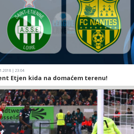
1.2018 | 23:04
ent Etjen kida na domaćem terenu!