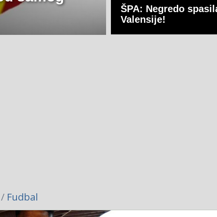
ŠPA: Negredo spasil
Valensije!
 /
Fudbal