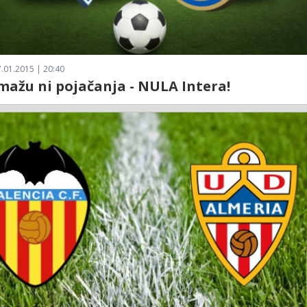
.01.2015 | 20:40
ažu ni pojačanja - NULA Intera!