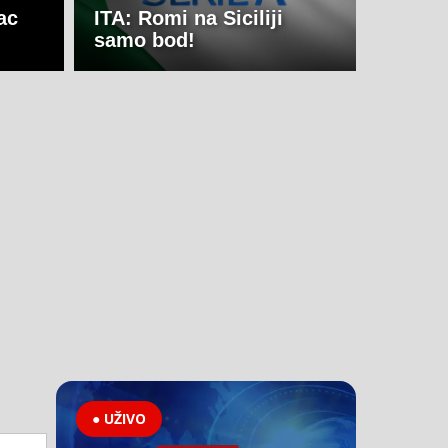
ac
ITA: Romi na Siciliji
samo bod!
● UŽIVO