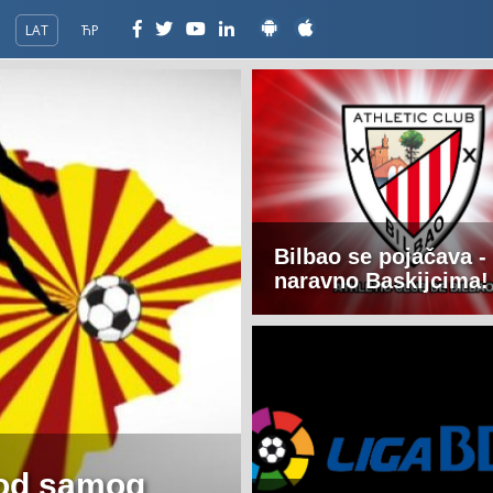
LAT
ЋР
Bilbao se pojačava -
naravno Baskijcima!
 od samog