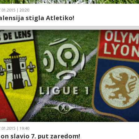
.01.2015 | 20:20
alensija stigla Atletiko!
.01.2015 | 19:40
ion slavio 7. put zaredom!