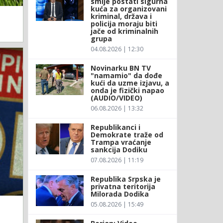
smije postati sigurna
kuća za organizovani
kriminal, država i
policija moraju biti
jače od kriminalnih
grupa
04.08.2026 | 12:30
Novinarku BN TV
"namamio" da dođe
kući da uzme izjavu, a
onda je fizički napao
(AUDIO/VIDEO)
06.08.2026 | 13:32
Republikanci i
Demokrate traže od
Trampa vraćanje
sankcija Dodiku
07.08.2026 | 11:19
Republika Srpska je
privatna teritorija
Milorada Dodika
05.08.2026 | 15:49