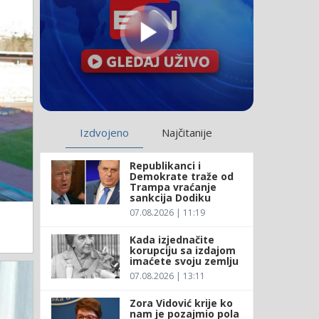
Izdvojeno
Najčitanije
Republikanci i
Demokrate traže od
Trampa vraćanje
sankcija Dodiku
07.08.2026 | 11:19
Kada izjednačite
korupciju sa izdajom
imaćete svoju zemlju
07.08.2026 | 13:11
Zora Vidović krije ko
nam je pozajmio pola