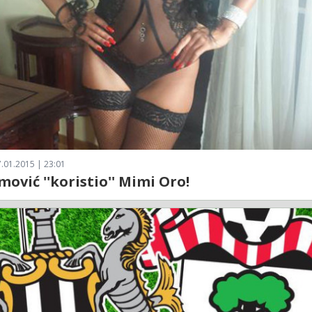
.01.2015 | 23:01
ović ''koristio'' Mimi Oro!