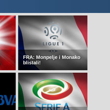
FRA: Monpelje i Monako
blistali!