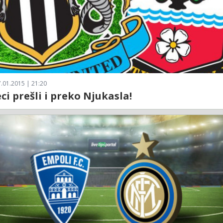
.01.2015 | 21:20
eci prešli i preko Njukasla!