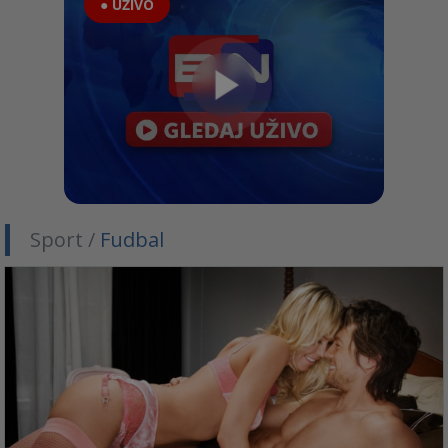
● UŽIVO
Sport /
Fudbal