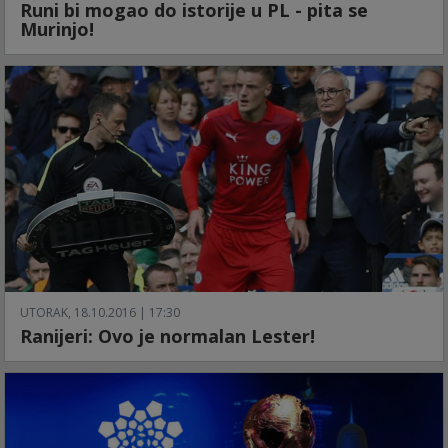
Runi bi mogao do istorije u PL - pita se
Murinjo!
UTORAK, 18.10.2016 | 17:30
Ranijeri: Ovo je normalan Lester!