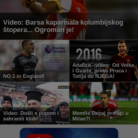
Video: Barsa kaparisala kolumbijskog
štopera... Ogroman je!
Analiza - video: Od Volka
i Gvaite, preko Pruca i
NO.1 in England!
Totija do NJEGA!
Video: Došli s popom i
Memfis Depaj prelazi u
sahranili klub!
Milan?!