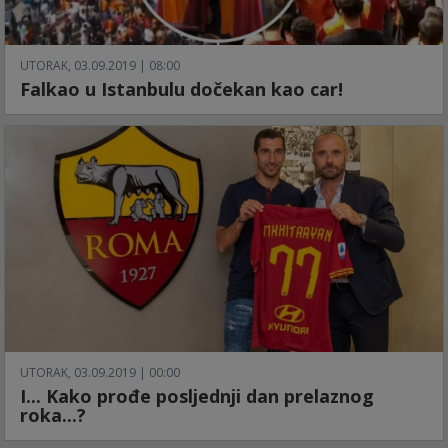
UTORAK, 03.09.2019 | 08:00
Falkao u Istanbulu dočekan kao car!
UTORAK, 03.09.2019 | 00:00
I... Kako prođe posljednji dan prelaznog
roka...?