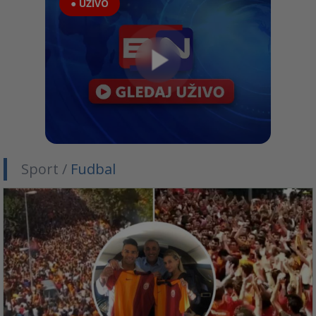
● UŽIVO
Sport /
Fudbal