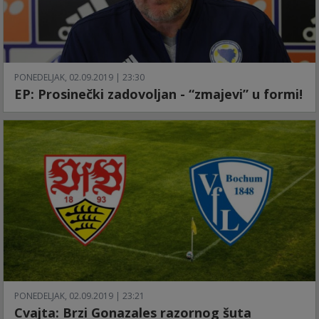
PONEDELJAK, 02.09.2019 | 23:30
EP: Prosinečki zadovoljan - “zmajevi” u formi!
PONEDELJAK, 02.09.2019 | 23:21
Cvajta: Brzi Gonazales razornog šuta