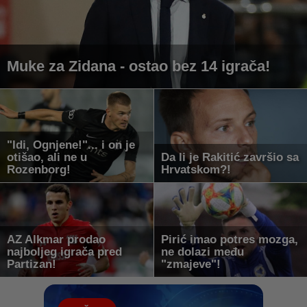
Muke za Zidana - ostao bez 14 igrača!
"Idi, Ognjene!"... i on je
otišao, ali ne u
Da li je Rakitić završio sa
Rozenborg!
Hrvatskom?!
AZ Alkmar prodao
Pirić imao potres mozga,
najboljeg igrača pred
ne dolazi među
Partizan!
"zmajeve"!