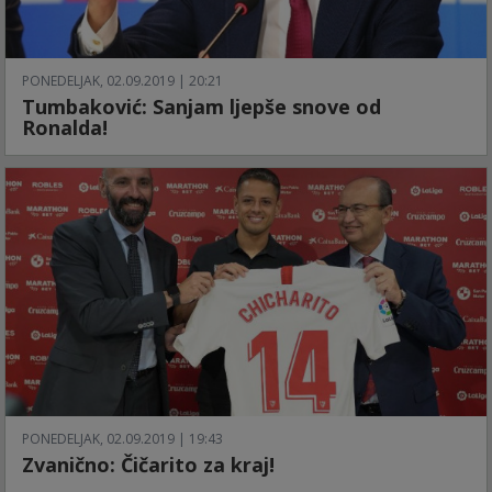
PONEDELJAK, 02.09.2019 | 20:21
Tumbaković: Sanjam ljepše snove od
Ronalda!
PONEDELJAK, 02.09.2019 | 19:43
Zvanično: Čičarito za kraj!