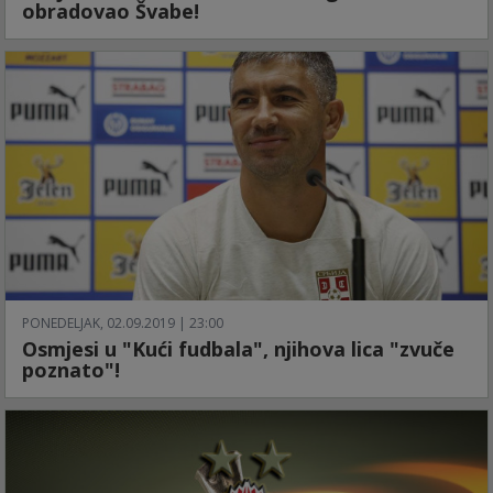
obradovao Švabe!
PONEDELJAK, 02.09.2019 | 23:00
Osmjesi u "Kući fudbala", njihova lica "zvuče
poznato"!