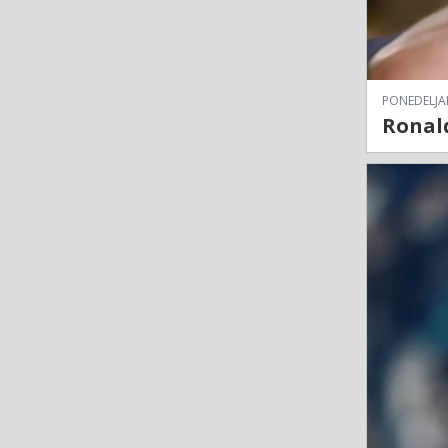
PONEDELJAK
Ronald