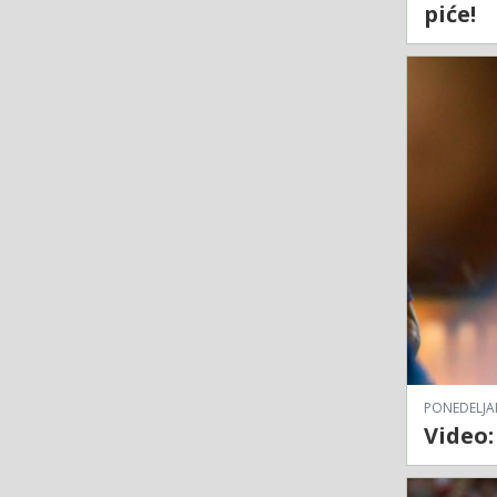
piće!
PONEDELJAK
Video: