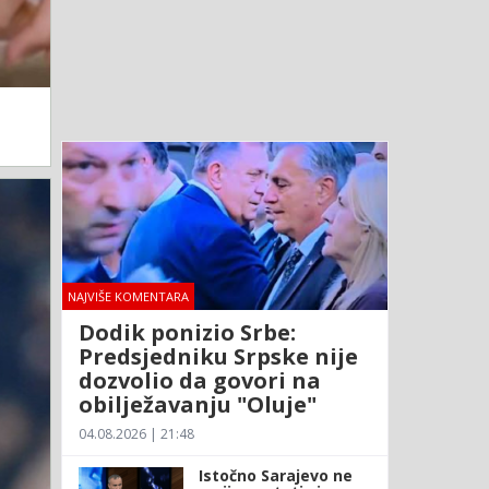
NAJVIŠE KOMENTARA
Dodik ponizio Srbe:
Predsjedniku Srpske nije
dozvolio da govori na
obilježavanju "Oluje"
04.08.2026 | 21:48
Istočno Sarajevo ne