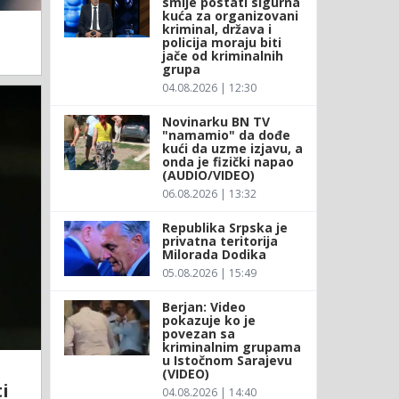
smije postati sigurna
kuća za organizovani
kriminal, država i
policija moraju biti
jače od kriminalnih
grupa
04.08.2026 | 12:30
Novinarku BN TV
"namamio" da dođe
kući da uzme izjavu, a
onda je fizički napao
(AUDIO/VIDEO)
06.08.2026 | 13:32
Republika Srpska je
privatna teritorija
Milorada Dodika
05.08.2026 | 15:49
Berjan: Video
pokazuje ko je
povezan sa
kriminalnim grupama
u Istočnom Sarajevu
(VIDEO)
i
04.08.2026 | 14:40