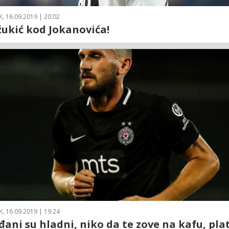
, 16.09.2019 | 20:02
ukić kod Jokanovića!
, 16.09.2019 | 19:24
ani su hladni, niko da te zove na kafu, plat