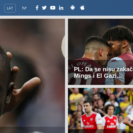
LAT
ЋР
PL: Da se nisu zakači
Mings i El Gazi...