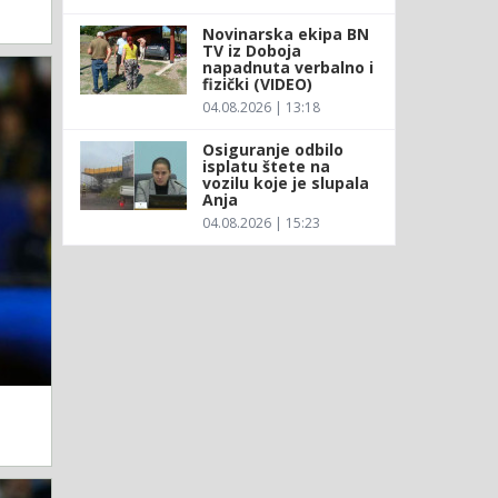
Novinarska ekipa BN
TV iz Doboja
napadnuta verbalno i
fizički (VIDEO)
04.08.2026 | 13:18
Osiguranje odbilo
isplatu štete na
vozilu koje je slupala
Anja
04.08.2026 | 15:23