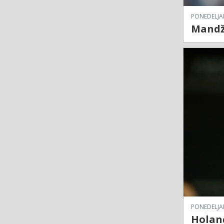
PONEDELJAK
Mandž
PONEDELJAK
Holanđ