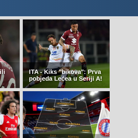
li
ITA - Kiks "bikova": Prva
pobjeda Lećea u Seriji A!