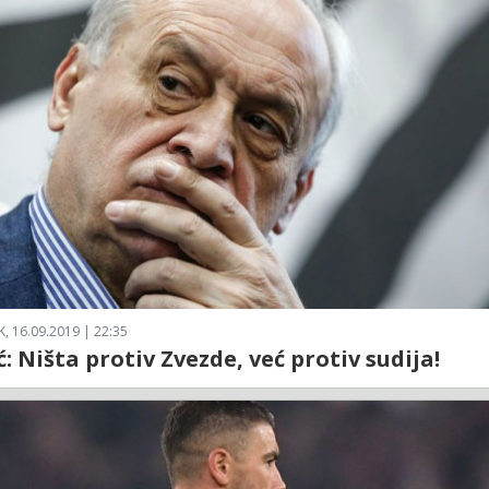
, 16.09.2019 | 22:35
ć: Ništa protiv Zvezde, već protiv sudija!