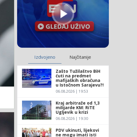
Izdvojeno
Najčitanije
Zašto Tužilaštvo BiH
ćuti na predmet
mafijaških obračuna
u Istočnom Sarajevu?!
06.08.2026 | 19:53
Kraj arbitraže od 1,3
milijarde KM: RiTE
Ugljevik u krizi
06.08.2026 | 19:30
PDV ukinuti, lijekovi
ne mogu imati isti