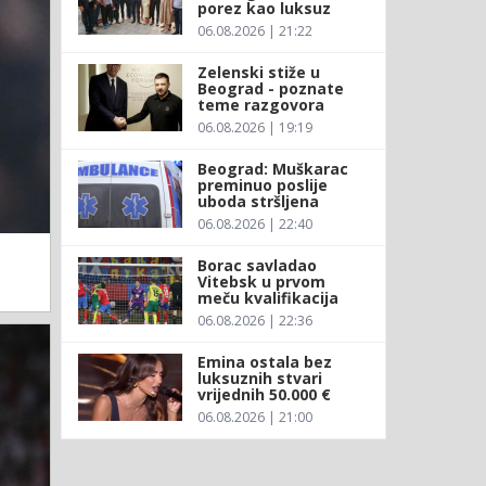
porez kao luksuz
06.08.2026 | 21:22
Zelenski stiže u
Beograd - poznate
teme razgovora
06.08.2026 | 19:19
Beograd: Muškarac
preminuo poslije
uboda stršljena
06.08.2026 | 22:40
Borac savladao
Vitebsk u prvom
meču kvalifikacija
06.08.2026 | 22:36
Emina ostala bez
luksuznih stvari
vrijednih 50.000 €
06.08.2026 | 21:00