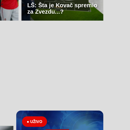
LŠ: Šta je Kovač spremio
za Zvezdu...?
● UŽIVO