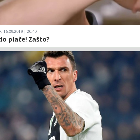
, 16.09.2019 | 20:40
o plače! Zašto?