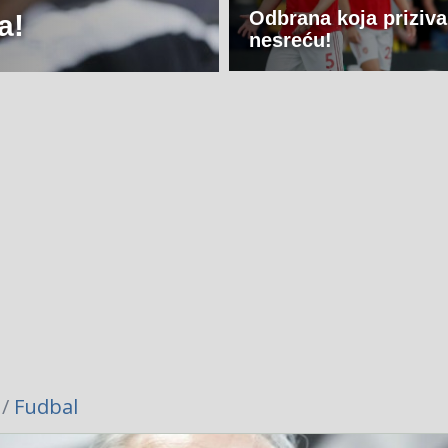
Odbrana koja priziva
a!
nesreću!
 /
Fudbal