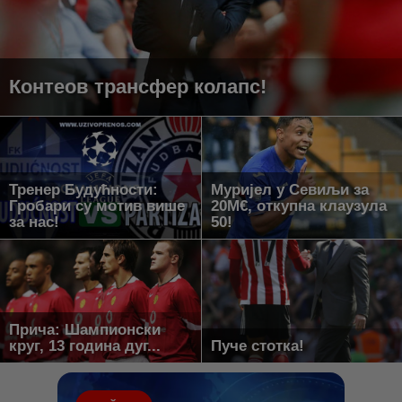
Контеов трансфер колапс!
Тренер Будућности:
Муријел у Севиљи за
Гробари су мотив више
20М€, откупна клаузула
за нас!
50!
Прича: Шампионски
круг, 13 година дуг...
Пуче стотка!