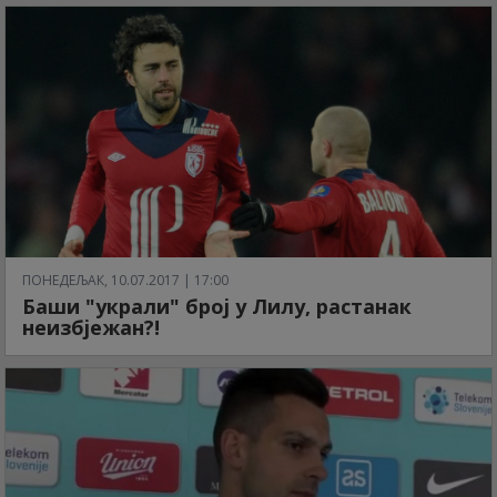
ПОНЕДЕЉАК, 10.07.2017 | 17:00
Баши "украли" број у Лилу, растанак
неизбјежан?!