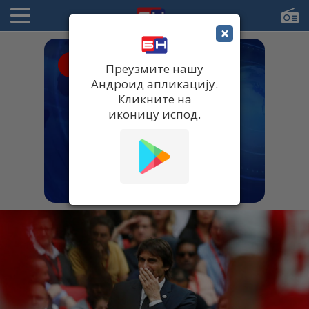
×
● UŽIVO
Преузмите нашу
Андроид апликацију.
Кликните на
иконицу испод.