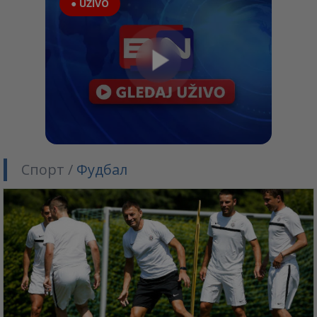
● UŽIVO
Спорт /
Фудбал