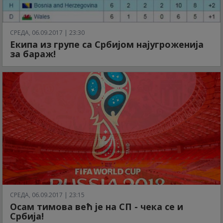
СРЕДА, 06.09.2017 | 23:30
Екипа из групе са Србијом најугроженија
за бараж!
СРЕДА, 06.09.2017 | 23:15
Осам тимова већ је на СП - чека се и
Србија!