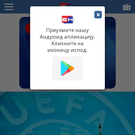
×
● UŽIVO
Преузмите нашу
Андроид апликацију.
Кликните на
иконицу испод.