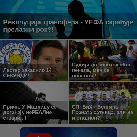
Револуција трансфера - УЕФА скраћује
прелазни рок?!
Судији доживотна због
Лестер закаснио 14
пенала, меч се
СЕКУНДИ!
понавља!
Прича: У Мадриду се
СП, БиХ - Белгија:
догађају неРЕАЛне
Позната сатница, али не
ствари...!
и стадион?!