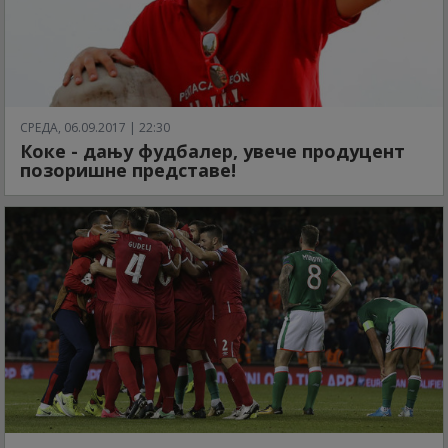
СРЕДА, 06.09.2017 | 22:30
Коке - дању фудбалер, увече продуцент
позоришне представе!