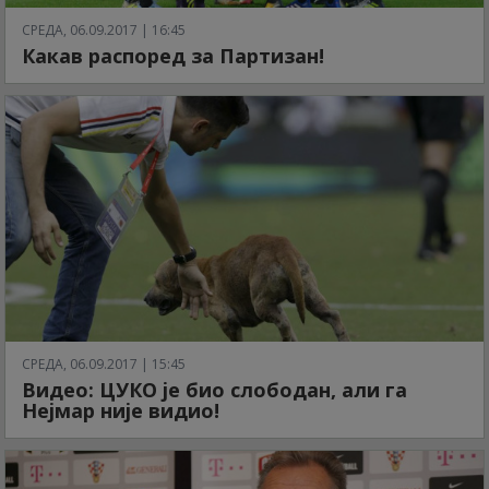
СРЕДА, 06.09.2017 | 16:45
Какав распоред за Партизан!
СРЕДА, 06.09.2017 | 15:45
Видео: ЦУКО је био слободан, али га
Нејмар није видио!