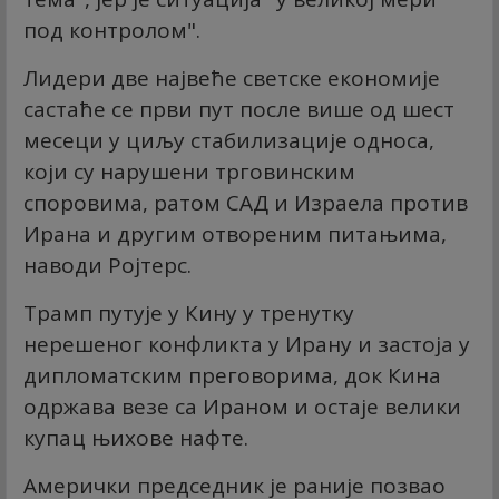
под контролом".
Лидери две највеће светске економије
састаће се први пут после више од шест
месеци у циљу стабилизације односа,
који су нарушени трговинским
споровима, ратом САД и Израела против
Ирана и другим отвореним питањима,
наводи Ројтерс.
Трамп путује у Кину у тренутку
нерешеног конфликта у Ирану и застоја у
дипломатским преговорима, док Кина
одржава везе са Ираном и остаје велики
купац њихове нафте.
Амерички председник је раније позвао