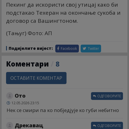
Пекинг да искористи свој утицај како би
подстакао Техеран на окончање сукоба и
договор са Вашингтоном.
(Тањуг) Фото: АП
Подијелите вијест:
Facebook
Twitter
Коментари
/
8
ОСТАВИТЕ КОМЕНТАР
Ото
ОДГОВОРИТЕ
12.05.2026 23:15
Нек се смири па ко побједјује ко губи небитно
Дрекавац
ОДГОВОРИТЕ