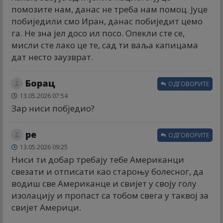
помозите нам, данас не треба нам помоц. Јуце
побиједили смо Иран, данас побиједит цемо
га. Не зна јел досо ил посо. Опекли сте се,
мисли сте лако це те, сад ти ваља капицама
дат несто заузврат.
Борац
ОДГОВОРИТЕ
13.05.2026 07:54
Зар ниси побједио?
ре
ОДГОВОРИТЕ
13.05.2026 09:25
Ниси ти добар требају тебе Американци
свезати и отписати као староњу болесног, да
водиш све Американце и свијет у своју голу
изолацију и пропаст са тобом свега у таквој за
свијет Америци.