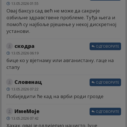
13.05.2026 01:55
Овај баксуз сад већ не може да сакрије
озбиљне здравствене проблеме. Туђа њега и
помоћ су најбоље рјешење у некој дискретној
установи.
скодра
ОДГОВОРИТЕ
13.05.2026 06:19
бице ко у вјетнаму или авганистану. гаце на
стапу
Словенац
ОДГОВОРИТЕ
13.05.2026 07:22
Побиједити ће кад на врби роди грозде
ИмеМоје
ОДГОВОРИТЕ
13.05.2026 07:42
Хахах, овај је одлијепио нацисто. Јуце