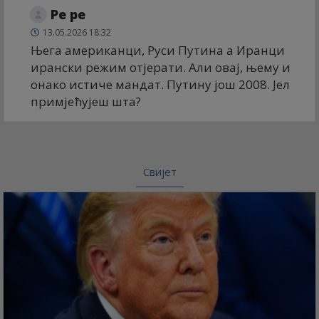
Ре ре
13.05.2026 18:32
Њега американци, Руси Путина а Иранци
ирански режим отјерати. Али овај, њему и
онако истиче мандат. Путину још 2008. Јел
примјећујеш шта?
Свијет