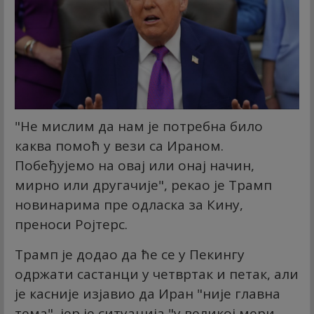
"Не мислим да нам је потребна било
каква помоћ у вези са Ираном.
Побеђујемо на овај или онај начин,
мирно или другачије", рекао је Трамп
новинарима пре одласка за Кину,
преноси Ројтерс.
Трамп је додао да ће се у Пекингу
одржати састанци у четвртак и петак, али
је касније изјавио да Иран "није главна
тема", јер је ситуација "у великој мери