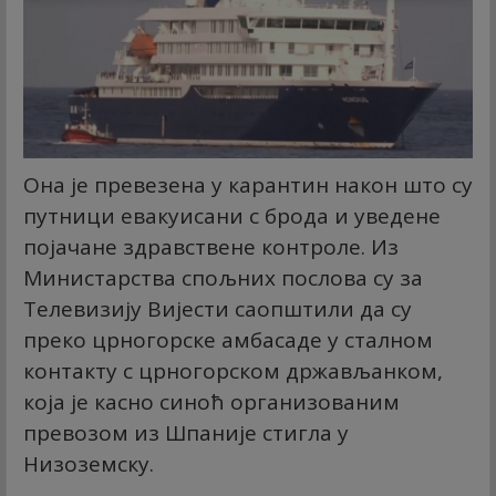
Она је превезена у карантин након што су
путници евакуисани с брода и уведене
појачане здравствене контроле. Из
Министарства спољних послова су за
Телевизију Вијести саопштили да су
преко црногорске амбасаде у сталном
контакту с црногорском држављанком,
која је касно синоћ организованим
превозом из Шпаније стигла у
Низоземску.