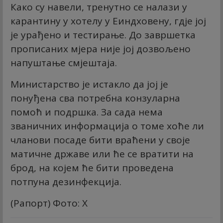
Како су навели, тренутно се налази у
карантину у хотелу у Еиндховену, гдје јој
је урађено и тестирање. До завршетка
прописаних мјера није јој дозвољено
напуштање смјештаја.
Министарство је истакло да јој је
понуђена сва потребна конзуларна
помоћ и подршка. За сада нема
званичних информација о томе хоће ли
чланови посаде бити враћени у своје
матичне државе или ће се вратити на
брод, на којем ће бити проведена
потпуна дезинфекција.
(Рапорт) Фото: X